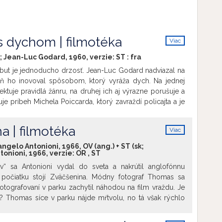
s dychom | filmotéka
Viac
info
e; Jean-Luc Godard, 1960, verzie:
ST
:
fra
debut je jednoducho drzosť. Jean-Luc Godard nadviazal na
eň ho inovoval spôsobom, ktorý vyráža dych. Na jednej
ektuje pravidlá žánru, na druhej ich aj výrazne porušuje a
uje príbeh Michela Poiccarda, ktorý zavraždí policajta a je
ž mimo zákona nachádza na krátky čas azyl u mladučkej
rky novín na Champs-Élysées. Ich neuveriteľne dlhý dialóg v
a | filmotéka
Viac
 čo divák tak často vo filme nevidí, pričom tento dialóg
info
ezáväznosť ich vzťahu. Napriek tomu vzťah nadobúda
ngelo Antonioni, 1966, OV (ang.) + ST (sk;
onioni, 1966, verzie:
OR
,
ST
y a speje k tragickému koncu Michela."
 Film uvádzame ako poctu nedávno zosnulému hercovi
tov“ sa Antonioni vydal do sveta a nakrútil anglofónnu
vi (9. 4. 1933 – 6. 9. 2021).
ej počiatku stojí Zväčšenina. Módny fotograf Thomas sa
otografovaní v parku zachytil náhodou na film vraždu. Je
k? Thomas síce v parku nájde mŕtvolu, no tá však rýchlo
 ako negatívy z jeho ateliéru. Film otvára otázku
znať skutočnosť (pravdu) prostredníctvom média filmu.