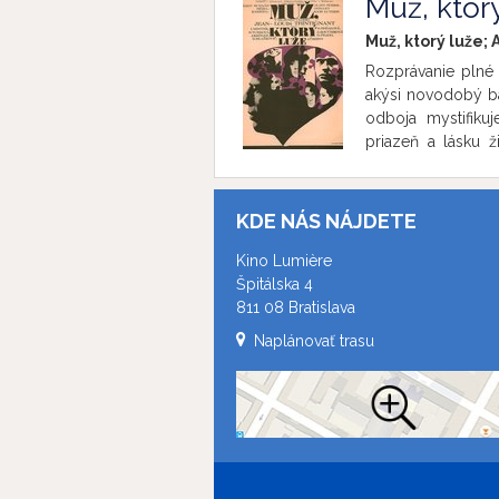
Muž, ktorý
Wenders získal n
príležitosti 80. n
Muž, ktorý luže; 
Rozprávanie plné 
akýsi novodobý bar
odboja mystifiku
priazeň a lásku 
zverejnená na
MFF
KDE NÁS NÁJDETE
Kino Lumière
Špitálska 4
811 08 Bratislava
Naplánovať trasu