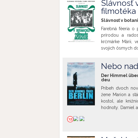
Slávnosť 
Antonionimu sa, t
filmotéka
vo „swingujúcich“ 
narodenín herečky
Slávnosť v botan
Hemmingsa.
Farebná féeria o 
prírodou a rado
krčmárke Márii, v
svojich ôsmych dcé
vinárskej dediny
Uvádzame pri príl
Nebo nad 
vedúceho tvorivej s
Der Himmel über
deu
Príbeh dvoch nov
žene Marion a st
kostol, ale kniž
hodnoty. Damiel a
Čiernobiele vid
expresívnou, ma
podobne orientov
Francoisovi (Truff