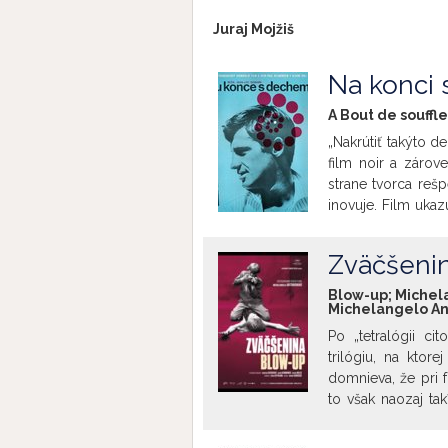
Juraj Mojžiš
Na konci 
A Bout de souffl
„Nakrútiť takýto 
film noir a zárov
strane tvorca rešp
inovuje. Film ukaz
na úteku. Ako mu
Patricii, kolporté
Zväčšenin
jej byte je niečo,
jasne odkrýva n
Blow-up; Michela
Michelangelo Ant
dramatické rozmer
Peter Michalovič
Po „tetralógii ci
Jean-Paul Belmondo
trilógiu, na ktor
domnieva, že pri f
to však naozaj ta
zmizne, rovnako
(ne)možnosti spo