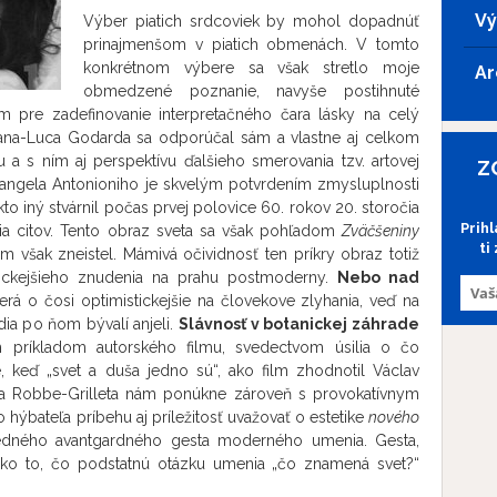
Vý
Výber piatich srdcoviek by mohol dopadnúť
prinajmenšom v piatich obmenách. V tomto
konkrétnom výbere sa však stretlo moje
Ar
obmedzené poznanie, navyše postihnuté
ím pre zadefinovanie interpretačného čara lásky na celý
na-Luca Godarda sa odporúčal sám a vlastne aj celkom
 a s ním aj perspektívu ďalšieho smerovania tzv. artovej
Z
angela Antonioniho je skvelým potvrdením zmysluplnosti
o iný stvárnil počas prvej polovice 60. rokov 20. storočia
Prih
nia citov. Tento obraz sveta sa však pohľadom
Zväčšeniny
ti
m však zneistel. Mámivá očividnosť ten príkry obraz totiž
ynickejšieho znudenia na prahu postmoderny.
Nebo nad
 o čosi optimistickejšie na človekove zlyhania, veď na
dia po ňom bývalí anjeli.
Slávnosť v botanickej záhrade
m príkladom autorského filmu, svedectvom úsilia o čo
, keď „svet a duša jedno sú“, ako film zhodnotil Václav
a Robbe-Grilleta nám ponúkne zároveň s provokatívnym
o hýbateľa príbehu aj príležitosť uvažovať o estetike
nového
edného avantgardného gesta moderného umenia. Gesta,
 ako to, čo podstatnú otázku umenia „čo znamená svet?“