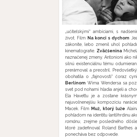
„učiteľskými“ ambíciami, s nadšen
život. Film
Na konci s dychom
Jea
zákonite, lebo zmenil uhol pohľadu
kinematografie.
Zväčšenina
Michel
naznačenej zmeny. Antonioni ako nikt
silnú existenciálnu tému odumiera
prerámoval a preostril. Predovšetký
obohatila o „fajnovosti“ čoraz c
Berlínom
Wima Wendersa sa pozerá
svet pod nohami hľadia anjeli a cho
Ela Havettu je a zostane krásny
najuvoľnenejšiu kompozíciu narácie
Macek. Film
Muž, ktorý luže
Alain
pohľadom na identitu (anti)hrdinu ak
románu
, zrejme posledného dôsl
ktoré zadefinoval Roland Barthes
ponecháva bez odpovede.