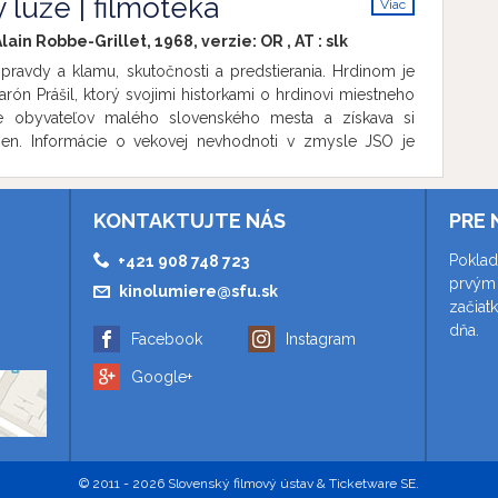
 luže | filmotéka
Viac
a 40. MFF v Cannes Cenu za réžiu. Film uvádzame pri
info
arodenín režiséra Wima Wendersa (*14.8.1945)
Alain Robbe-Grillet, 1968, verzie:
OR
,
AT
:
slk
pravdy a klamu, skutočnosti a predstierania. Hrdinom je
ón Prášil, ktorý svojimi historkami o hrdinovi miestneho
je obyvateľov malého slovenského mesta a získava si
žien. Informácie o vekovej nevhodnoti v zmysle JSO je
 Febiofest
KONTAKTUJTE NÁS
PRE 
Poklad
+421 908 748 723
prvým 
kinolumiere@sfu.sk
začiat
dňa.
Facebook
Instagram
Google+
© 2011 - 2026 Slovenský filmový ústav & Ticketware SE.