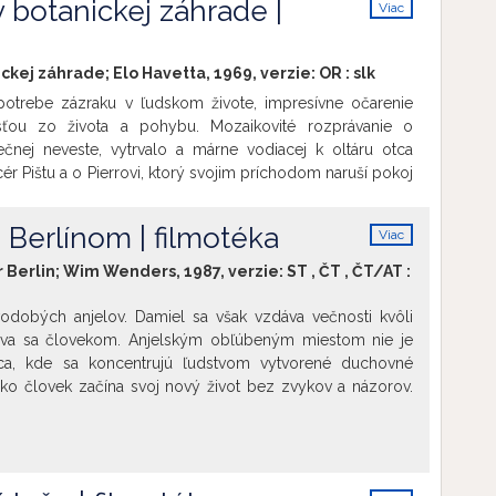
v botanickej záhrade |
Viac
akpovediac mimochodom, darí načrtnúť aj obraz Londýna
info
šesťdesiatych rokoch. Film uvádzame pri príležitosti 80.
 Sarah Milesovej a 80. výročia narodenia herca Davida
ickej záhrade; Elo Havetta, 1969, verzie:
OR
:
slk
potrebe zázraku v ľudskom živote, impresívne očarenie
sťou zo života a pohybu. Mozaikovité rozprávanie o
ečnej neveste, vytrvalo a márne vodiacej k oltáru otca
r Pištu a o Pierrovi, ktorý svojim príchodom naruší pokoj
 Bábindolu a naučí jej obyvateľov vychutnávať život.
ežitosti 100. výročia narodenia scenáristu, dramaturga a
Berlínom | filmotéka
Viac
kupiny Alberta Marenčina (26. 7. 1922 – 9. 3. 2019).
info
 Berlin; Wim Wenders, 1987, verzie:
ST
,
ČT
,
ČT/AT
:
odobých anjelov. Damiel sa však vzdáva večnosti kvôli
áva sa človekom. Anjelským obľúbeným miestom nie je
nica, kde sa koncentrujú ľudstvom vytvorené duchovné
ko človek začína svoj nový život bez zvykov a názorov.
enie strieda farebné a atmosféra je dokresľovaná
gickou a mierne depresívnou hudbou Nicka Cavea a
aných hudobníkov. Film je venovaný bývalým anjelom
autovi), Andrejovi (Takovskému) a Jasudžiro (Ozuovi). Wim