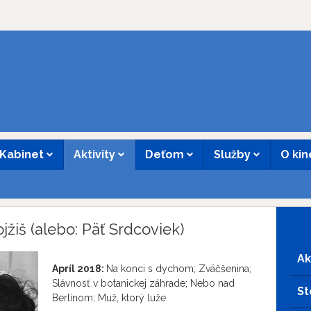
Kabinet
Aktivity
Deťom
Služby
O ki
jžiš (alebo: Päť Srdcoviek)
Ak
Apríl 2018:
Na konci s dychom; Zväčšenina;
Slávnosť v botanickej záhrade; Nebo nad
St
Berlínom; Muž, ktorý luže