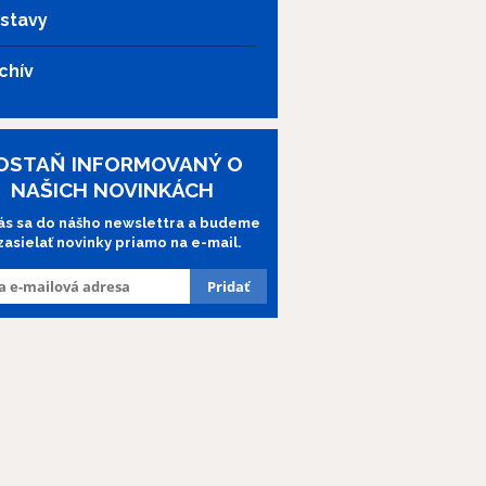
stavy
chív
OSTAŇ INFORMOVANÝ O
NAŠICH NOVINKÁCH
lás sa do nášho newslettra a budeme
 zasielať novinky priamo na e-mail.