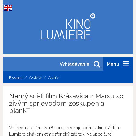
Vyhľadávanie
Menu
Program
Aktivity
Archív
Nemý sci-fi film Krásavica z Marsu so
živým sprievodom zoskupenia
plankT
V stredu 20. júna 2018 sprostredkuje jedna z kinosál Kina
Lumière divákom atmosférický zážitok. Na špeciálnej