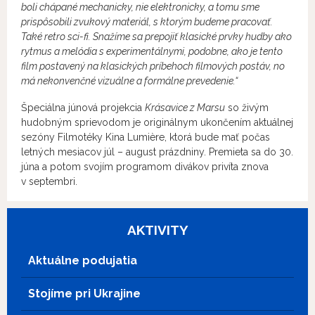
boli chápané mechanicky, nie elektronicky, a tomu sme
prispôsobili zvukový materiál, s ktorým budeme pracovať.
Také retro sci-fi. Snažíme sa prepojiť klasické prvky hudby ako
rytmus a melódia s experimentálnymi, podobne, ako je tento
film postavený na klasických príbehoch filmových postáv, no
má nekonvenčné vizuálne a formálne prevedenie.“
Špeciálna júnová projekcia
Krásavice z Marsu
so živým
hudobným sprievodom je originálnym ukončením aktuálnej
sezóny Filmotéky Kina Lumière, ktorá bude mať počas
letných mesiacov júl – august prázdniny. Premieta sa do 30.
júna a potom svojím programom divákov privíta znova
v septembri.
AKTIVITY
Aktuálne podujatia
Stojíme pri Ukrajine