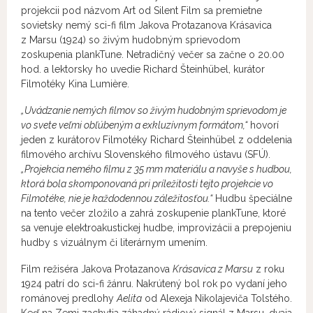
projekcii pod názvom Art od Silent Film sa premietne
sovietsky nemý sci-fi film Jakova Protazanova Krásavica
z Marsu (1924) so živým hudobným sprievodom
zoskupenia plankTune. Netradičný večer sa začne o 20.00
hod. a lektorsky ho uvedie Richard Šteinhübel, kurátor
Filmotéky Kina Lumière.
„Uvádzanie nemých filmov so živým hudobným sprievodom je
vo svete veľmi obľúbeným a exkluzívnym formátom,“
hovorí
jeden z kurátorov Filmotéky Richard Šteinhübel z oddelenia
filmového archívu Slovenského filmového ústavu (SFÚ).
„Projekcia nemého filmu z 35 mm materiálu a navyše s hudbou,
ktorá bola skomponovaná pri príležitosti tejto projekcie vo
Filmotéke, nie je každodennou záležitosťou.“
Hudbu špeciálne
na tento večer zložilo a zahrá zoskupenie plankTune, ktoré
sa venuje elektroakustickej hudbe, improvizácii a prepojeniu
hudby s vizuálnym či literárnym umením.
Film režiséra Jakova Protazanova
Krásavica z Marsu
z roku
1924 patrí do sci-fi žánru. Nakrútený bol rok po vydaní jeho
románovej predlohy
Aelita
od Alexeja Nikolajeviča Tolstého.