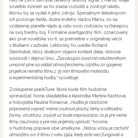
Keď na Zemi zachytia záhadný rádiový signál z Marsu, dvaja
sovietski inžinieri sa ho snažia rozlúštiť a zostrojiť raketu,
ktorou by sa vydali k jeho zdroju. Špeciálnym teleskopom
ich pozoruje Aelita, dcéra krutého vládcu Marsu, no na
vzdialenej planéte nájdu aj celú novú civilizáciu vyčkávajúcu
na svoj triedny boj. Formálne avantgardný film, označovaný
ako prvé sovietske sci-fi, sa premietne v originálnej verzii
s titulkami v azbuke. Lektorsky ho uvedie Richard
Šteinhübel, ktorý divákom objasní kontext diela, dobové
súvislosti i dejovú líniu.
„Zasväcujúci úvod má návštevníkom
umožniť plne sa oddať
atmosférickému zážitku zo spojenia
projekcie nemého filmu z 35 mm filmového materiálu
a experimentálnej hudby,“
vysvetľuje.
Zoskupenie plankTune, ktoré bude film hudobne
sprevádzať, tvoria skladateľka a klaviristka Martina Kachlová
a hobojistka Paulína Rónaiová.
„Hudba je čiastočne
pripravená vopred, máme zvukové plochy, témy a základnú
formu, štruktúru, zvyšok už bude improvizácia, čo je pre nemé
filmy zaužívaný a pre nás príjemný spôsob,“
hovoria
o hudobnej príprave obe umelkyne.
„Našou víziou je zachytiť
atmosféru sci-fi filmu z roku 1924, kedy ešte veci fungovali a