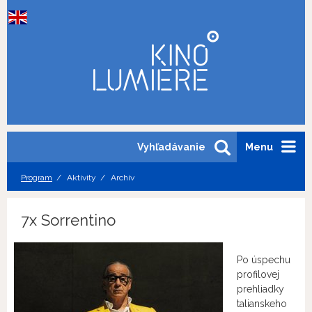
Vyhľadávanie
Menu
Program
Aktivity
Archív
7x Sorrentino
Po úspechu
profilovej
prehliadky
talianskeho