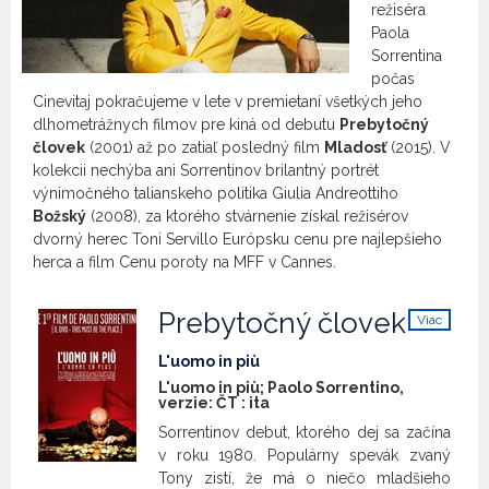
režiséra
Paola
Sorrentina
počas
Cinevitaj pokračujeme v lete v premietaní všetkých jeho
dlhometrážnych filmov pre kiná od debutu
Prebytočný
človek
(2001) až po zatiaľ posledný film
Mladosť
(2015). V
kolekcii nechýba ani Sorrentinov brilantný portrét
výnimočného talianskeho politika Giulia Andreottiho
Božský
(2008), za ktorého stvárnenie získal režisérov
dvorný herec Toni Servillo Európsku cenu pre najlepšieho
herca a film Cenu poroty na MFF v Cannes.
Prebytočný človek
Viac
info
L'uomo in più
L'uomo in più; Paolo Sorrentino,
verzie:
ČT
:
ita
Sorrentinov debut, ktorého dej sa začína
v roku 1980. Populárny spevák zvaný
Tony zistí, že má o niečo mladšieho