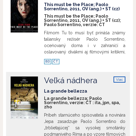
naňho pozerá s nadhľadom i veľkou
This must be the Place; Paolo
Sorrentino, 2011, OV (ang.) + ST (cz)
mierou fascinácie: „Sú ľudia, ktorí
This must be the Place; Paolo
prepadnú banku s pištoľou a krikom, a sú
Sorrentino, 2011, OV (ang.) + ST (cz);
takí, ktorí tie peniaze ukradnú ticho,
Paolo Sorrentino, verzie:
ČT
šikovne a nikto ich neodhalí. Je to otázka
Filmom Tu to musí byť prináša známy
inej inteligencie a Andreotti bol ten druhý
taliansky režisér Paolo Sorrentino,
prípad.“
Zobraziť viac
oceňovaný doma i v zahraničí a
oslavovaný divákmi aj filmovými kritikmi,
netradičnú vizuálne atraktívnu road-
BD
ČT
movie drámu o hľadaní vlastnej identity a
zmierení sa so svojou minulosťou i so
sebou samým. Hlavnou postavou
Veľká nádhera
Viac
príbehu je starnúci, no kedysi veľmi
info
slávny rocker Cheyenne, ktorý žije so
La grande bellezza
svojou dlhoročnou partnerkou v
La grande bellezza; Paolo
Sorrentino, verzie:
ČT
:
ita
,
jpn
,
spa
,
obrovskej prázdnej vile v Dubline, stále
zho
sa oblieka ako za starých dobrých čias a
Príbeh starnúceho spisovateľa a novinára
jeho jedinou priateľkou je dospievajúce
Jepa zasadzuje Paolo Sorrentino do
mladé dievča. Smrť jeho židovského
„trblietajúcej“ sa vysokej smotánky
otca, s ktorým pred 30 rokmi prerušil
podmanivého Ríma a po vzore filmových
kontakt, ho privedie do New Yorku, kde