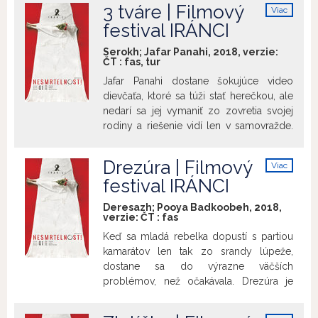
nesmierne dobre vystavaná a znepokojivá miniatúra o
3 tváre | Filmový
Viac
mužskej pýche a o tom, ako môže hrdosť prerásť do
info
festival IRÁNCI
nedotklivej paranoje.
Serokh; Jafar Panahi, 2018, verzie:
ČT
:
fas
,
tur
Jafar Panahi dostane šokujúce video
dievčaťa, ktoré sa túži stať herečkou, ale
nedarí sa jej vymaniť zo zovretia svojej
rodiny a riešenie vidí len v samovražde.
Jafar sa ju rozhodne vyhľadať spolu s jej
filmovým idolom, známou iránskou
Drezúra | Filmový
Viac
herečkou. Film 3 tváre pozýva diváka na
info
festival IRÁNCI
pôvabnú cestu plnú náznakov, ktorá
pripomína majstrovské diela Abbáse
Deresazh; Pooya Badkoobeh, 2018,
Kiarostamího. Je to zábavný výlep po
verzie:
ČT
:
fas
patriarchálnom iránskom vidieku, kde je
Keď sa mladá rebelka dopustí s partiou
ochrana starodávnych tradícií rovnako
kamarátov len tak zo srandy lúpeže,
veľkorysá ako miestna pohostinnosť.
dostane sa do výrazne väčších
problémov, než očakávala. Drezúra je
novodobým etickým príbehom. Ponúka
prenikavý a provokatívny pohľad na moc,