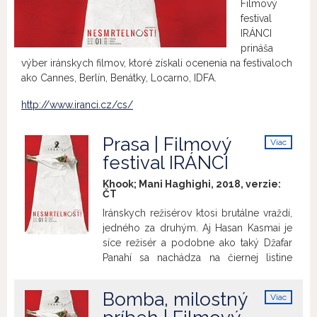
Filmový
festival
IRÁNCI
prináša
výber iránskych filmov, ktoré získali ocenenia na festivaloch
ako Cannes, Berlín, Benátky, Locarno, IDFA.
http://www.iranci.cz/cs/
Prasa | Filmový
Viac
info
festival IRÁNCI
Khook; Mani Haghighi, 2018, verzie:
ČT
Iránskych režisérov ktosi brutálne vraždí,
jedného za druhým. Aj Hasan Kasmai je
síce režisér a podobne ako taký Džafar
Panahí sa nachádza na čiernej listine
islamistického režimu, ale smrť nie a nie
prísť. Prečo sa tajomný zabijak vyhýba
Bomba, milostný
Viac
práve jemu? Ambiciózny, mierne
info