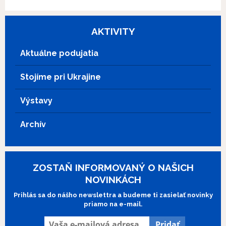
Vŕba a vietor je dojímavý príbeh, v
ktorom režisér s veľkou istotou a
skvostným štýlom spája šlachetný
AKTIVITY
humanizmus s hitchcockovským
napätím. Považuje sa za jedno z
Aktuálne podujatia
majstrovských diel iránskej
kinematografie a ďalší dôkaz toho, že k
Stojíme pri Ukrajine
zrodu skvelého filmu stačia tie
naprostejšie nástroje.
Výstavy
Archív
ZOSTAŇ INFORMOVANÝ O NAŠICH
NOVINKÁCH
Prihlás sa do nášho newslettra a budeme ti zasielať novinky
priamo na e-mail.