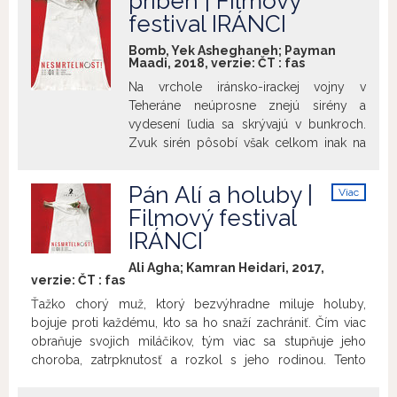
príbeh | Filmový
hysterický a poriadne zdochliacky filmár
festival IRÁNCI
sa teda vydáva po krvavej stope. Z jeho
života sa od tej chvíle stáva delirický trip,
Bomb, Yek Asheghaneh; Payman
plný nezmyslov, inotajov a omylov. Mani
Maadi, 2018, verzie:
ČT
:
fas
Haghighi natočil čiastočne
Na vrchole iránsko-irackej vojny v
autobiografické bláznivé podobenstvo o
Teheráne neúprosne znejú sirény a
spoločnosti, ktorá žije na pokraji strachu,
vydesení ľudia sa skrývajú v bunkroch.
ale nebojí sa o svojej existencii
Zvuk sirén pôsobí však celkom inak na
prehovoriť s cynickým úškľabkom. Prasa
dvojicu, ktorá sa snaží vysporiadať so
je drzý politický inotaj, „sedlácka“ crazy
svojou roztrieštenou minulosťou. Je to
komédia i pokrivené gitarové sólo v cele
Pán Alí a holuby |
Viac
minulosť, ktorá ich rozdeľuje o trošku
autoritárskeho štátu.
info
Filmový festival
viac vždy, keď zaznie siréna. Film Bomba,
IRÁNCI
milostný príbeh prináša úprimný a
pôsobivý pohľad na najtemnejšie roky
Ali Agha; Kamran Heidari, 2017,
iránskej nedávnej histórie. Umožňuje
verzie:
ČT
:
fas
nahliadnuť do sŕdc mužov a žien, ktorých
Ťažko chorý muž, ktorý bezvýhradne miluje holuby,
životy navždy zmenila vojna.
bojuje proti každému, kto sa ho snaží zachrániť. Čím viac
obraňuje svojich miláčikov, tým viac sa stupňuje jeho
choroba, zatrpknutosť a rozkol s jeho rodinou. Tento
strhujúci prechod od vášne k posadnutosti približuje