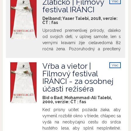
Zlatíčko | Filmový
Viac
peniaze, pokrytectvo a narastajúcu
info
festival IRÁNCI
priepasť medzi sociálnymi vrstvami v
súčasnej iránskej spoločnosti. Zároveň je
Delband; Yaser Talebi, 2018, verzie:
to výrazná, alegorická a znepokojivá
ČT
:
fas
dráma, ktorá preniká hlboko do
Uprostred premenlivej prírody, ďaleko
neprehľadného a frustrujúceho sveta
od svojich detí, v úplnej samote, len s
dospievajúcej iránskej mládeže.
vernými kravami žije cieľavedomá 82
ročná žena. Pozoruhodný a precítený
portrét otvorene a do hĺbky približuje
jednu z najvýraznejších ženských postáv
Vŕba a vietor |
Viac
súčasnosti – nezlomnú osobnosť, ženu,
info
Filmový festival
ktorej obdivuhodný život je v
IRÁNCI - za osobnej
absolútnom súlade s prírodu, ženu, ktorá
si pre všetkým ostatným zvolila
účasti režiséra
nezávislosť.
Bid o Bad; Mohammad-Ali Talebi,
2000, verzie:
ČT
:
fas
Keď prísny učiteľ požiada žiaka, aby
vymenil rozbité okno v triede, chlapec sa
vydá na neobyčajnú cestu do srdca
hustého lesa, aby splnil nesplniteľné.