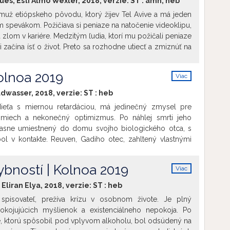
ues; Esti Almo Wexler, 2018, verzie:
ST
:
amh
,
heb
už etiópskeho pôvodu, ktorý žijev Tel Avive a má jeden
m spevákom. Požičiava si peniaze na natočenie videoklipu,
zlom v kariére. Medzitým ľudia, ktorí mu požičali peniaze
 začína ísť o život. Preto sa rozhodne utiecť a zmiznúť na
al, doma u svojej matky v etiópskom ghete. Tu konečne
 života...
olnoa 2019
Viac
info
dwasser, 2018, verzie:
ST
:
heb
ieťa s miernou retardáciou, má jedinečný zmysel pre
smiech a nekonečný optimizmus. Po náhlej smrti jeho
asne umiestnený do domu svojho biologického otca, s
l v kontakte. Reuven, Gadiho otec, zahltený vlastnými
ží vyhnúť interakciám so svojím nezvyčajným synom. Ako
oznávajú, puto medzi nimi je stále silnejšie.
bností | Kolnoa 2019
Viac
info
Eliran Elya, 2018, verzie:
ST
:
heb
a spisovateľ, prežíva krízu v osobnom živote. Je plný
okojujúcich myšlienok a existenciálneho nepokoja. Po
 ktorú spôsobil pod vplyvom alkoholu, bol odsúdený na