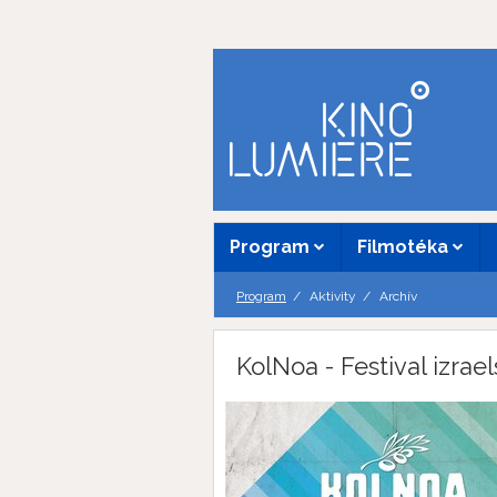
Program
Filmotéka
Program
Aktivity
Archív
KolNoa - Festival izrae