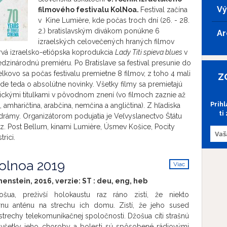
Vý
filmového festivalu
KolNoa.
Festival začína
v Kine Lumière, kde počas troch dní (26. - 28.
2.) bratislavským divákom ponúkne 6
Ar
izraelských celovečených hraných filmov
prvá izraelsko-etiópska koprodukcia
Lady Titi spieva blues
v
zinárodnú premiéru. Po Bratislave sa festival presunie do
elkovo sa počas festivalu premietne 8 filmov, z toho 4 mali
Z
de teda o absolútne novinky. Všetky filmy sa premietajú
ickými titulkami v pôvodnom znení (vo filmoch zaznie až
Prih
, amharičtina, arabčina, nemčina a angličtina). Z hľadiska
ti
drámy. Organizátorom podujatia je Veľvyslanectvo Štátu
.z. Post Bellum, kinami Lumière, Úsmev Košice, Pocity
rici.
Kolnoa 2019
Viac
info
henstein, 2016, verzie:
ST
:
deu
,
eng
,
heb
šua, preživší holokaustu raz ráno zistí, že niekto
árnu anténu na strechu ich domu. Zistí, že jeho sused
 strechy telekomunikačnej spoločnosti. Džošua cíti strašnú
že všetky jeho choroby a bolesti sú spôsobené rádiovými