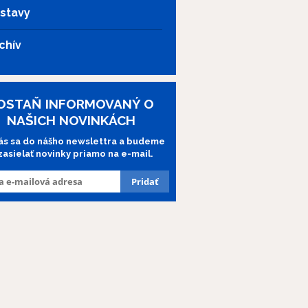
stavy
chív
OSTAŇ INFORMOVANÝ O
NAŠICH NOVINKÁCH
lás sa do nášho newslettra a budeme
 zasielať novinky priamo na e-mail.