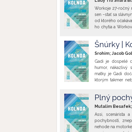
Lady Titi Shara Bl
Workoje 27-ročný m
sen –stať sa slávny
od ktorého očakáva 
ho chytia a Workovi
miesto, kde vyrast
stretáva lásku svojho
Šnúrky | K
Srohim; Jacob Gol
Gadi je dospelé d
humor, nákazlivý 
matky je Gadi doč
ktorým takmer nebo
problémami, sa sna
sa však navzájom sp
Plný pochy
Mutalim Besafek; 
Assi, scenárista 
pochybností, znep
nehode na motorke,