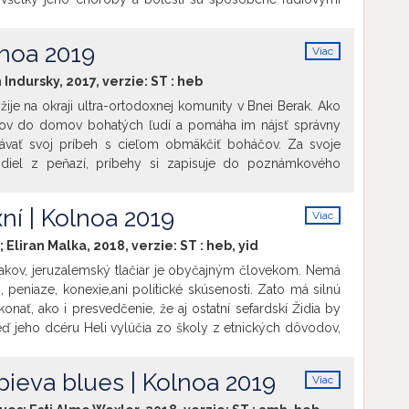
úta preto vojnu proti susedovi, do ktorej zatiahne aj svoju
 3 dospelých synov...
lnoa 2019
Viac
info
 Indursky, 2017, verzie:
ST
:
heb
je na okraji ultra-ortodoxnej komunity v Bnei Berak. Ako
ákov do domov bohatých ľudí a pomáha im nájsť správny
ávať svoj príbeh s cieľom obmäkčiť boháčov. Za svoje
diel z peňazí, príbehy si zapisuje do poznámkového
nželka jedného dňa opustí, Ruzumni musí prebrať
svoju 9 ročnú dcéru. Vezme ju na nočnú jazdu a po
ní | Kolnoa 2019
Viac
je svoj svet. Len jeden príbeh jej nikdy nepovie... svoj
info
; Eliran Malka, 2018, verzie:
ST
:
heb
,
yid
Jakov, jeruzalemský tlačiar je obyčajným človekom. Nemá
 peniaze, konexie,ani politické skúsenosti. Zato má silnú
onať, ako i presvedčenie, že aj ostatní sefardskí Židia by
eď jeho dcéru Heli vylúčia zo školy z etnických dôvodov,
 a spolu s ďalšími dvomi svojimi priateľmi založia prvú
skupinu vJeruzaleme – Sefardskú ultra-ortodoxnú stranu.
spieva blues | Kolnoa 2019
Viac
dľa skutočných udalostí.
info