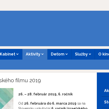
Kabinet
Aktivity
Deťom
Služby
O ki
lského filmu 2019
Ak
26. – 28. február
2019, 6. ročník
St
Od
26. februára do 6. marca 2019
sa na
Slovensku uskutoční
6. ročník izraelského