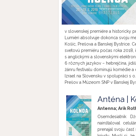
v slovenskej premiére a historicky 
Lumièri absolvuje dokonca svoju med
Košíc, Prešova a Banskej Bystrice. C
svetovú premiéru počas roka 2018, i
s anglickými a slovenskými elektron
6 rôznych jazykov – hebrejčina, jidiš
žánru festivalu dominujú komédie a 
Izrael na Slovensku v spolupráci s o
Prešov a Múzeom SNP v Banskej Byst
Anténa | 
Antenna; Arik Rot
Osemdesiatnik Džo
nainštaloval celul
prenajal svoju časť
krivdu. Myslí si, 