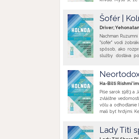
vlnami antény. Rozp
manželku Sáru a ich
Šofér | Ko
Driver; Yehonatan
Nachman Ruzumni ži
"šofér" vodí žobr
spôsob, ako rozpr
služby dostáva po
bloku. Keď ho ma
zodpovednosť za 
Neortodox
prvýkrát jej odhaľu
vlastný.
Ha-Bilti Rishmi'im
Píše sarok 1983 a 
zvláštne vedomosti,
vôľu a odhodlanie k
mali byť hrdými. K
rozhodne sa brániť
etnickú politickú 
Lady Titi 
Film je natočený po