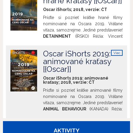
hrané kraťasy [{Oscar}]
Oscar iShorts; 2018, verzie:
ČT
Príďte si pozrieť krátke hrané filmy
nominované na Oscara 2019. Vrátane
víťaza, samozrejme. Jediné predstavenie!
DETAINMENT
(ÍRSKO) Réžia: Vincent
Lambe | Producenti: Robert Dwyer-
Joyce, Vincent Lambe, Darren Mahon |
Oscar iShorts 2019:
Viac
Hrajú: Ely Solan, Leon Hughes, Will
info
animované kraťasy
O'Connell | Rok výroby: 2018 | 30'
[{Oscar}]
FAUVE
(KANADA) Réžia: Jeremy Comte |
Producenti: Evren Boisjoli, Maria Gracia
Oscar iShorts 2019: animované
Turgeon | Hrajú: Félix Grenier, Alexandre
kraťasy; 2018, verzie:
ČT
Perreault, Louise Bombardier | Rok
Príďte si pozrieť krátke animované filmy
výroby: 2018 | 17'
MARGUERITE
nominované na Oscara 2019. Vrátane
(KANADA) Réžia: Marianne Farley |
víťaza, samozrejme. Jediné predstavenie!
Producentka: Marie-Hélène Panisset |
ANIMAL BEHAVIOUR
(KANADA) Réžia:
Hrajú: Béatrice Picard, Sandrine Bisson |
David Fine and Alison Snowden |
Rok výroby: 2017 | 19'
MADRE
Producent: Michael Fukushima | Účinkujú:
(ŠPANIELSKO) Réžia: Rodrigo Sorogoyen
Ryan Beil, Taz Van Rassel, Leah Juel |
AKTIVITY
| Producenti: María del Puy Alvarado,