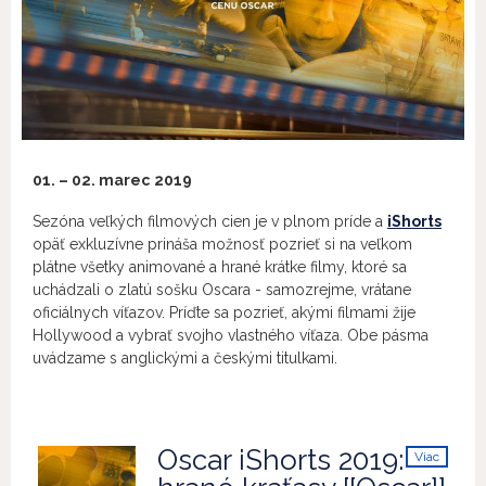
01. – 02. marec
2019
Sezóna veľkých filmových cien je v plnom príde a
iShorts
opäť exkluzívne prináša možnosť pozrieť si na veľkom
plátne všetky animované a hrané krátke filmy, ktoré sa
uchádzali o zlatú sošku Oscara - samozrejme, vrátane
oficiálnych víťazov. Príďte sa pozrieť, akými filmami žije
Hollywood a vybrať svojho vlastného víťaza. Obe pásma
uvádzame s anglickými a českými titulkami.
Oscar iShorts 2019:
Viac
info