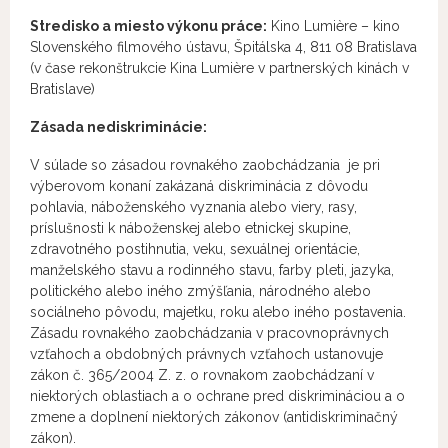
Stredisko a miesto výkonu práce:
Kino Lumière – kino
Slovenského filmového ústavu, Špitálska 4, 811 08 Bratislava
(v čase rekonštrukcie Kina Lumière v partnerských kinách v
Bratislave)
Zásada nediskriminácie:
V súlade so zásadou rovnakého zaobchádzania je pri
výberovom konaní zakázaná diskriminácia z dôvodu
pohlavia, náboženského vyznania alebo viery, rasy,
príslušnosti k náboženskej alebo etnickej skupine,
zdravotného postihnutia, veku, sexuálnej orientácie,
manželského stavu a rodinného stavu, farby pleti, jazyka,
politického alebo iného zmýšľania, národného alebo
sociálneho pôvodu, majetku, roku alebo iného postavenia.
Zásadu rovnakého zaobchádzania v pracovnoprávnych
vzťahoch a obdobných právnych vzťahoch ustanovuje
zákon č. 365/2004 Z. z. o rovnakom zaobchádzaní v
niektorých oblastiach a o ochrane pred diskrimináciou a o
zmene a doplnení niektorých zákonov (antidiskriminačný
zákon).