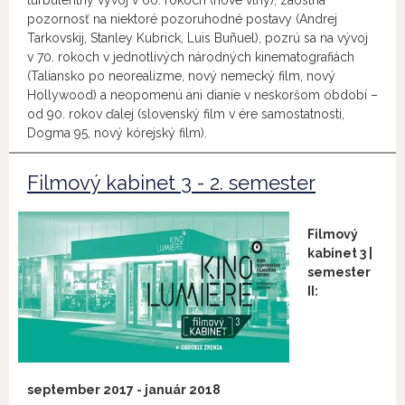
turbulentný vývoj v 60. rokoch (nové vlny), zaostria
pozornosť na niektoré pozoruhodné postavy (Andrej
Tarkovskij, Stanley Kubrick, Luis Buñuel), pozrú sa na vývoj
v 70. rokoch v jednotlivých národných kinematografiách
(Taliansko po neorealizme, nový nemecký film, nový
Hollywood) a neopomenú ani dianie v neskoršom období –
od 90. rokov ďalej (slovenský film v ére samostatnosti,
Dogma 95, nový kórejský film).
Filmový kabinet 3 - 2. semester
Filmový
kabinet 3 |
semester
II:
september 2017 - január 2018