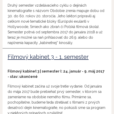
Druhý semester vzdelávacieho cyklu o dejinách
kinematografie s názvom Obdobie zrenia mapuje dobu od
30. do 60. rokov 20. storočia. Jeho lektori pripravili aj
celkom nové tematické bloky (Európski exulanti v
Hollywoode, Smiech ako zbraň či Poľská filmová škola).
Semester potrvá od septembra 2017 do januára 2018 a už
teraz je možné sa naň prihlasovať do 26.9. alebo do
naplnenia kapacity „kabinetnej“ kinosály.
Filmový kabinet 3 - 1. semester
Filmový kabinet 3 | semester I:
24. január - 9. máj 2017
- stav: ukončené
Filmový kabinet začína už svoje tretie vydanie. Od januára
do mája 2017 bude prebiehať prvý semester, v ktorom sa
zameriame na obdobie nemého filmu. Primárne sa,
pochopiteľne, budeme teda stretávať s filmami z prvých
desaťročí dejín kinematografie, no pokúsili sme sa program
v niektorých prípadoch ozvláštniť.