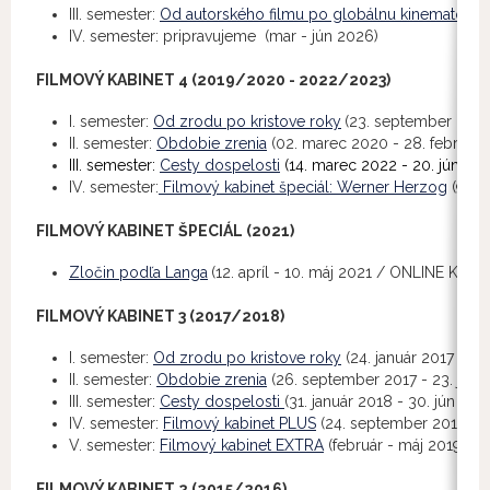
III. semester:
Od autorského filmu po globálnu kinematograf
IV. semester: pripravujeme (mar - jún 2026)
FILMOVÝ KABINET 4 (2019/2020 - 2022/2023)
I. semester:
Od zrodu po kristove roky
(23. september 2019 
II. semester:
Obdobie zrenia
(02. marec 2020 - 28. február
III. semester:
Cesty dospelosti
(14. marec 2022 - 20. jún 202
IV. semester:
Filmový kabinet špeciál: Werner Herzog
(9. - 
FILMOVÝ KABINET ŠPECIÁL (2021)
Zločin podľa Langa
(12. apríl - 10. máj 2021 / ONLINE Kino
FILMOVÝ KABINET 3 (2017/2018)
I. semester:
Od zrodu po kristove roky
(24. január 2017 - 9.
II. semester:
Obdobie zrenia
(26. september 2017 - 23. janu
III. semester:
Cesty dospelosti
(31. január 2018 - 30. jún 201
IV. semester:
Filmový kabinet PLUS
(24. september 2018 - 21
V. semester:
Filmový kabinet EXTRA
(február - máj 2019)
FILMOVÝ KABINET 2 (2015/2016)