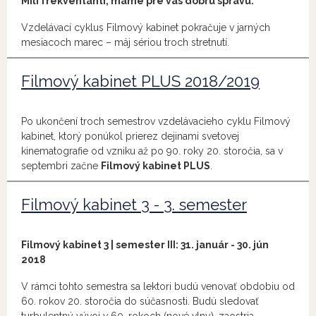
Milí frekventanti, máme pre vás dobrú správu.
Vzdelávací cyklus Filmový kabinet pokračuje v jarných
mesiacoch marec – máj sériou troch stretnutí.
Filmový kabinet PLUS 2018/2019
Po ukončení troch semestrov vzdelávacieho cyklu Filmový
kabinet, ktorý ponúkol prierez dejinami svetovej
kinematografie od vzniku až po 90. roky 20. storočia, sa v
septembri začne
Filmový kabinet PLUS
.
Filmový kabinet 3 - 3. semester
Filmový kabinet 3 | semester III: 31. január - 30. jún
2018
V rámci tohto semestra sa lektori budú venovať obdobiu od
60. rokov 20. storočia do súčasnosti. Budú sledovať