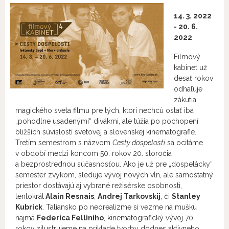
14. 3. 2022
- 20. 6.
2022
Filmový
kabinet už
desať rokov
odhaľuje
zákutia
magického sveta filmu pre tých, ktorí nechcú ostať iba
„pohodlne usadenými“ divákmi, ale túžia po pochopení
bližších súvislostí svetovej a slovenskej kinematografie.
Tretím semestrom s názvom
Cesty dospelosti
sa ocitáme
v období medzi koncom 50. rokov 20. storočia
a bezprostrednou súčasnosťou. Ako je už pre „dospelácky“
semester zvykom, sleduje vývoj nových vĺn, ale samostatný
priestor dostávajú aj vybrané režisérske osobnosti,
tentokrát
Alain Resnais
,
Andrej Tarkovskij
, či
Stanley
Kubrick
. Taliansko po neorealizme si vezme na mušku
najmä
Federica Felliniho
, kinematografický vývoj 70.
rokov zilustrujeme na príklade tvorby dodnes aktívneho