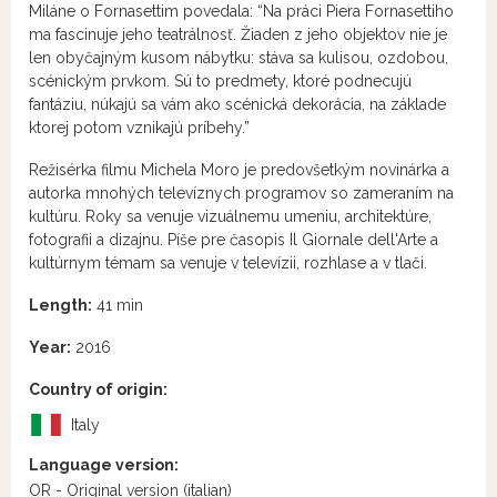
Miláne o Fornasettim povedala: “Na práci Piera Fornasettiho
ma fascinuje jeho teatrálnosť. Žiaden z jeho objektov nie je
len obyčajným kusom nábytku: stáva sa kulisou, ozdobou,
scénickým prvkom. Sú to predmety, ktoré podnecujú
fantáziu, núkajú sa vám ako scénická dekorácia, na základe
ktorej potom vznikajú príbehy.”
Režisérka filmu Michela Moro je predovšetkým novinárka a
autorka mnohých televíznych programov so zameraním na
kultúru. Roky sa venuje vizuálnemu umeniu, architektúre,
fotografii a dizajnu. Píše pre časopis Il Giornale dell'Arte a
kultúrnym témam sa venuje v televízii, rozhlase a v tlači.
Length:
41 min
Year:
2016
Country of origin:
Italy
Language version:
OR - Original version
(italian)