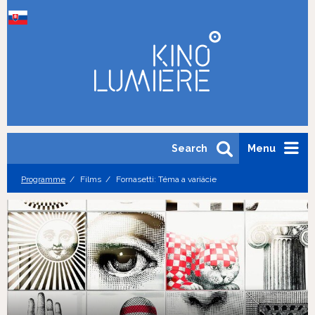
Search
Menu
Programme
Films
Fornasetti: Téma a variácie