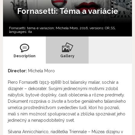
Fornasetti: Téma a variácie
Fornasetti: tema e variazion; Michela Moro, 2016, versions:
OR,
SS,
languages:
ita
Description
Gallery
Director:
Michela Moro
Piero Fornasetti (1913-1988) bol taliansky maliar, sochár a
dizajnér – dekoratér. Svojimi jedinečnými motívmi zdobil
nábytok, bytové doplnky, časti oblečenia a rôzne predmety.
Dokument rozpráva o živote a tvorbe geniálneho talianskeho
umelca prostredníctvom svedectiev ľudí, ktorí ho poznali,
mali s ním možnosť spolupracovať a zblízka spoznávať jeho
jedinečný a nenapodobiteľný svet.
Silvana Annicchiarico, riaditeľka Triennale – Múzea dizajnu v