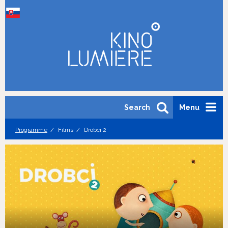
Search
Menu
Programme
Films
Drobci 2