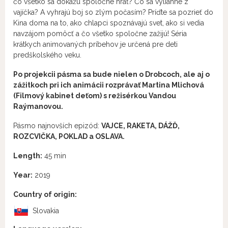
čo všetko sa dokážu spoločne hrať? Čo sa vyliahne z
vajíčka? A vyhrajú boj so zlým počasím? Príďte sa pozrieť do
Kina doma na to, ako chlapci spoznávajú svet, ako si vedia
navzájom pomôcť a čo všetko spoločne zažijú! Séria
krátkych animovaných príbehov je určená pre deti
predškolského veku.
Po projekcii pásma sa bude nielen o Drobcoch, ale aj o
zážitkoch pri ich animácii rozprávať Martina Mlichová
(Filmový kabinet deťom) s režisérkou Vandou
Raýmanovou.
Pásmo najnovších epizód:
VAJCE, RAKETA, DÁŽĎ,
ROZCVIČKA, POKLAD a OSLAVA.
Length:
45 min
Year:
2019
Country of origin:
Slovakia