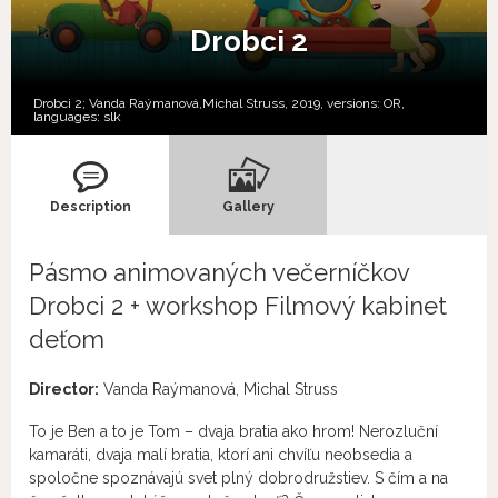
Drobci 2
Drobci 2; Vanda Raýmanová,Michal Struss, 2019, versions:
OR,
languages:
slk
Description
Gallery
Pásmo animovaných večerníčkov
Drobci 2 + workshop Filmový kabinet
deťom
Director:
Vanda Raýmanová, Michal Struss
To je Ben a to je Tom – dvaja bratia ako hrom! Nerozluční
kamaráti, dvaja malí bratia, ktorí ani chvíľu neobsedia a
spoločne spoznávajú svet plný dobrodružstiev. S čím a na