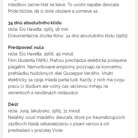
mladíkov začne hrať na klavír. To uvoľní napätie dievčaťa.
Príde bližšie, dá si dole okuliare a usmieva sa...
34 dnů absolutního klidu
réžia: Elo Havetta, 1965, 18 min
Dokumentačná zložka filmu: 34 dnů absolutního klidu (1965).
Předpověď: nula
réžia: Elo Havetta, 1966, 49 minút
Film študenta FAMU. Prahou prechádza električka polepená
plagátmi. Namontované amplióny pozývajú na koncertnú
prehliadku hudobných diel Giuseppe Verdiho. Vnútri
električky sa opíja mladá partia ľudí. Každý z nich má svoju
prácu či štúdium ale voľný čas väčšinou mrhajú na
večierkoch a návštevách reštaurácií.
Déšť
réžia: Juraj Jakubisko, 1965, 31 minút
Neľahký osud mladého dievčaťa, ktoré po traumatizujúcich
zážitkoch hľadá sebarealizáciu v písaní veršov a ich
prednášaní v pražskej Viole.