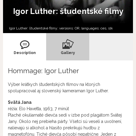
Igor Luther: študentské filmy
Igor Luther: študentské filmy; versions:
OR,
languages:
ces
,
slk
Description
Gallery
Hommage: Igor Luther
Výber krátkych študentských filmov na ktorých
spolupracoval aj slovenský kameraman Igor Luther.
Svätá Jana
réžia: Elo Havetta, 1963, 7 minút
Plaché okuliarnaté dievča sedí v izbe pod plagátom Svätej
Jany. Okolo nej prebieha párty. Všetci sú veselí a uvoľnení,
nalievajú si alkohol a hlasito prekrikujú hudbu z
magnetofónu. Tiché dievča pôsobí nepatrične. Jeden z