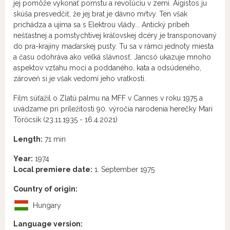
jej pomôže vykonať pomstu a revolúciu v zemi. Aigistos ju
skúša presvedčiť, že jej brat je dávno mŕtvy. Ten však
prichádza a ujíma sa s Elektrou vlády... Antický príbeh
nešťastnej a pomstychtivej kráľovskej dcéry je transponovaný
do pra-krajiny maďarskej pusty. Tu sa v rámci jednoty miesta
a času odohráva ako veľká slávnosť. Jancsó ukazuje mnoho
aspektov vzťahu moci a poddaného, kata a odsúdeného,
zároveň si je však vedomí jeho vratkosti.
Film súťažil o Zlatú palmu na MFF v Cannes v roku 1975 a
uvádzame pri príležitosti 90. výročia narodenia herečky Mari
Törőcsik (23.11.1935 - 16.4.2021)
Length:
71 min
Year:
1974
Local premiere date:
1. September 1975
Country of origin:
Hungary
Language version: