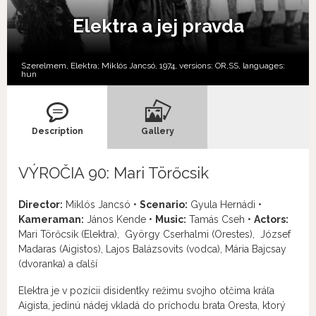
Elektra a jej pravda
Szerelmem, Elektra; Miklós Jancsó, 1974, versions:
OR,
SS,
languages:
hun
Description
Gallery
VÝROČIA 90: Mari Törőcsik
Director:
Miklós Jancsó •
Scenario:
Gyula Hernádi •
Kameraman:
János Kende •
Music:
Tamás Cseh •
Actors:
Mari Törőcsik (Elektra), György Cserhalmi (Orestes), József
Madaras (Aigistos), Lajos Balázsovits (vodca), Mária Bajcsay
(dvoranka) a ďalší
Elektra je v pozícii disidentky režimu svojho otčima kráľa
Aigista, jedinú nádej vkladá do príchodu brata Oresta, ktorý