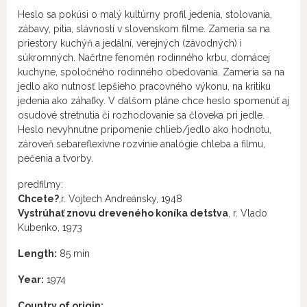
Heslo sa pokúsi o malý kultúrny profil jedenia, stolovania,
zábavy, pitia, slávností v slovenskom filme. Zameria sa na
priestory kuchýň a jedální, verejných (závodných) i
súkromných. Načrtne fenomén rodinného krbu, domácej
kuchyne, spoločného rodinného obedovania. Zameria sa na
jedlo ako nutnosť lepšieho pracovného výkonu, na kritiku
jedenia ako záhaľky. V ďalšom pláne chce heslo spomenúť aj
osudové stretnutia či rozhodovanie sa človeka pri jedle.
Heslo nevyhnutne pripomenie chlieb/jedlo ako hodnotu,
zároveň sebareflexívne rozvinie analógie chleba a filmu,
pečenia a tvorby.
predfilmy:
Chcete?
,r. Vojtech Andreánsky, 1948
Vystrúhať znovu dreveného koníka detstva
, r. Vlado
Kubenko, 1973
Length:
85 min
Year:
1974
Country of origin: