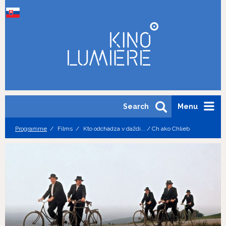
Search
Menu
Programme
Films
Kto odchádza v daždi... / Ch ako Chlieb