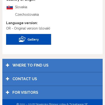
Slovakia
Czechoslovakia
Language version:
OR - Original version
(slovak)
Gallery
WHERE TO FIND US
CONTACT US
FOR VISITORS
© 2011 - 2026 Slovenský filmový ústav & Ticketware SE.