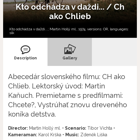
Kto odchádza v daždi... / Ch
ako Chlieb
Kto odchádza v daždi...; Martin Hollý ml., 1974, versions:
OR,
languages:
slk
Description
Gallery
Abecedár slovenského filmu: CH ako
Chlieb. Lektorský úvod: Martin
Kaňuch. Premietame s predfilmami:
Chcete?, Vystrúhať znovu dreveného
koníka detstva.
Director:
Martin Hollý ml. •
Scenario:
Tibor Vichta •
Kameraman:
Karol Krška •
Music:
Zdeněk Liška