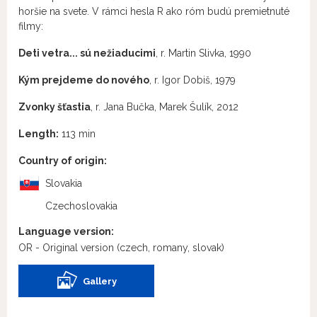
horšie na svete. V rámci hesla R ako róm budú premietnuté
filmy:
Deti vetra... sú nežiaducimi
, r. Martin Slivka, 1990
Kým prejdeme do nového
, r. Igor Dobiš, 1979
Zvonky šťastia
, r. Jana Bučka, Marek Šulík, 2012
Length:
113 min
Country of origin:
Slovakia
Czechoslovakia
Language version:
OR - Original version
(czech, romany, slovak)
Gallery