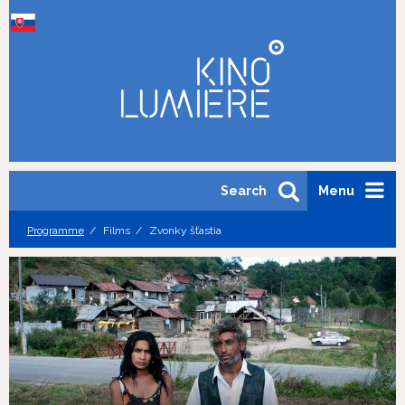
Search
Menu
Programme
Films
Zvonky šťastia