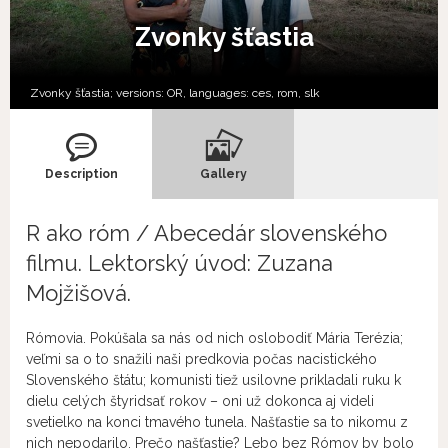
Zvonky šťastia
Zvonky šťastia; versions:
OR,
languages:
ces
,
rom
,
slk
Description
Gallery
R ako róm / Abecedár slovenského
filmu. Lektorský úvod: Zuzana
Mojžišová.
Rómovia. Pokúšala sa nás od nich oslobodiť Mária Terézia;
veľmi sa o to snažili naši predkovia počas nacistického
Slovenského štátu; komunisti tiež usilovne prikladali ruku k
dielu celých štyridsať rokov – oni už dokonca aj videli
svetielko na konci tmavého tunela. Našťastie sa to nikomu z
nich nepodarilo. Prečo našťastie? Lebo bez Rómov by bolo