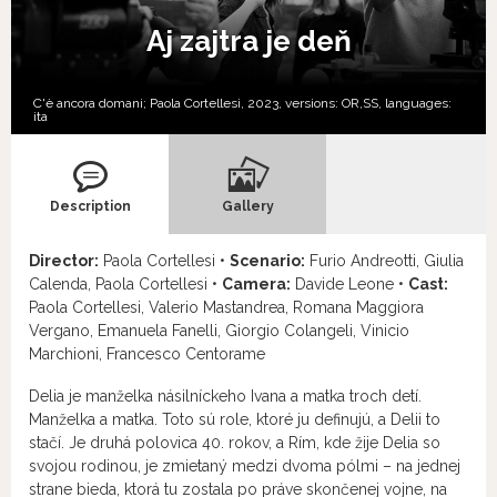
Aj zajtra je deň
C'è ancora domani; Paola Cortellesi, 2023, versions:
OR,
SS,
languages:
ita
Description
Gallery
Director:
Paola Cortellesi •
Scenario:
Furio Andreotti, Giulia
Calenda, Paola Cortellesi •
Camera:
Davide Leone •
Cast:
Paola Cortellesi, Valerio Mastandrea, Romana Maggiora
Vergano, Emanuela Fanelli, Giorgio Colangeli, Vinicio
Marchioni, Francesco Centorame
Delia je manželka násilníckeho Ivana a matka troch detí.
Manželka a matka. Toto sú role, ktoré ju definujú, a Delii to
stačí. Je druhá polovica 40. rokov, a Rím, kde žije Delia so
svojou rodinou, je zmietaný medzi dvoma pólmi – na jednej
strane bieda, ktorá tu zostala po práve skončenej vojne, na