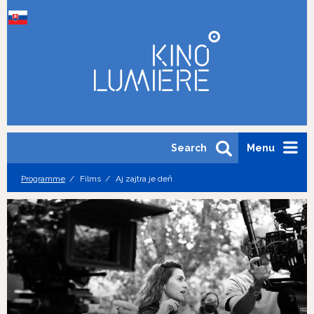
Search
Menu
Programme
Films
Aj zajtra je deň