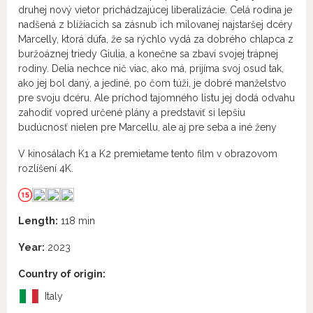
druhej nový vietor prichádzajúcej liberalizácie. Celá rodina je
nadšená z blížiacich sa zásnub ich milovanej najstaršej dcéry
Marcelly, ktorá dúfa, že sa rýchlo vydá za dobrého chlapca z
buržoáznej triedy Giulia, a konečne sa zbaví svojej trápnej
rodiny. Delia nechce nič viac, ako má, prijíma svoj osud tak,
ako jej bol daný, a jediné, po čom túži, je dobré manželstvo
pre svoju dcéru. Ale príchod tajomného listu jej dodá odvahu
zahodiť vopred určené plány a predstaviť si lepšiu
budúcnosť nielen pre Marcellu, ale aj pre seba a iné ženy
V kinosálach K1 a K2 premietame tento film v obrazovom
rozlíšení 4K.
Length:
118 min
Year:
2023
Country of origin:
Italy