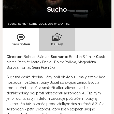
Sucho
Sucho; Bohdan Sláma, 2024, versions:
OR,
ES,
Description
Gallery
Director:
Bohdan Sláma •
Scenario:
Bohdan Sláma •
Cast:
Martin Pechlát, Marek Daniel, Bolek Polívka, Magdaléna
Borová, Tomas Sean Pšenička
Súčasná česká dedina. Lány polí obklopujú malý statok, kde
hospodári päťdesiatročný Josef so svojou ženou Evou a
tromi deťmi. Josef sa snaží žiť alternatívne a vedie
donkichotský boj proti miestnemu agropodniku. Trpí tým
jeho rodina, svojim deťom zakazuje počítače, mobily aj
internet, čo ťažko znáša predovšetkým šestnásťročná Žofka.
Agropodnik patrí Viktorovi, ktorý ide v stopách svojho