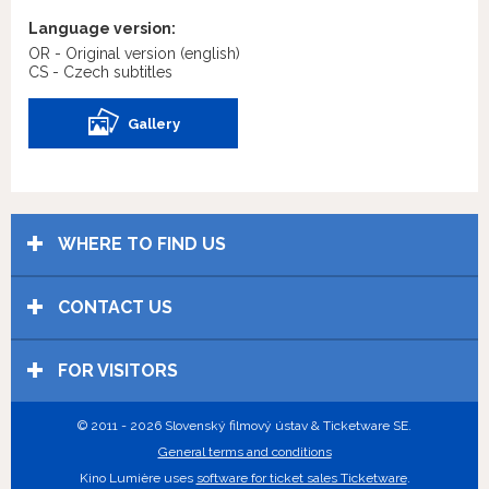
Language version:
OR - Original version
(english)
CS - Czech subtitles
Gallery
WHERE TO FIND US
CONTACT US
FOR VISITORS
© 2011 - 2026 Slovenský filmový ústav & Ticketware SE.
General terms and conditions
Kino Lumière uses
software for ticket sales Ticketware
.