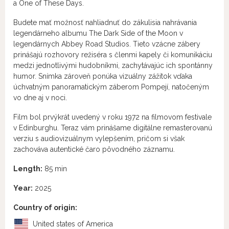
a One of These Days.
Budete mať možnosť nahliadnuť do zákulisia nahrávania
legendárneho albumu The Dark Side of the Moon v
legendárnych Abbey Road Studios. Tieto vzácne zábery
prinášajú rozhovory režiséra s členmi kapely či komunikáciu
medzi jednotlivými hudobníkmi, zachytávajúc ich spontánny
humor. Snímka zároveň ponúka vizuálny zážitok vďaka
úchvatným panoramatickým záberom Pompejí, natočeným
vo dne aj v noci.
Film bol prvýkrát uvedený v roku 1972 na filmovom festivale
v Edinburghu. Teraz vám prinášame digitálne remasterovanú
verziu s audiovizuálnym vylepšením, pričom si však
zachováva autentické čaro pôvodného záznamu.
Length:
85 min
Year:
2025
Country of origin:
United states of America