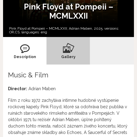
Pink Floyd at Pompeii –
MCMLXXII
Pink Floyd at Pompeii – MCMLXXII; Adrian Maben, 2025, versions:
OR,
CS,
languages:
eng
Description
Gallery
Music & Film
Director:
Adrian Maben
Film z roku 1972 zachytáva intímne hudobné vystúpenie
rockovej kapely Pink Floyd, ktoré sa odohráva bez publika v
ruinách starovekého rímskeho amfiteátra v Pompejách. V
októbri 1971 tu režisér Adrian Maben, úplne pohltený
duchom tohto miesta, natočil záznam živého koncertu, ktorý
obsahuje známe skladby ako Echoes, A Saucerful of Secrets