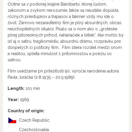
Ocitne sa v podivnej krajine Balnibarbi, ktorej ľuďom,
zákonom a zvykom nerozumie, takže sa neustále dopúšťa
rôznych priestupkov a trapasov a takmer vždy mu ide o
život. Žánrovo nezaraditeľný film je plný absurdných, občas
neuchopiteľných situácii. Písalo sa o ňom ako o „groteske,
plnej pitoreskných príhod, naháňačiek a bitiek“. Ale mohlo by
ísť aj o satiru, tragikomédiu, absurdnú drámu, rozprávku pre
dospelých či politický film... Film stiera rozdiel medzi snom
a realitou, splieta minulosť s prítomnosťou a poéziu so
satirou.
Film uvádzame pri príležitosti 90. výročia narodenia autora
Pavla Juráčka (2.8.1935 – 20.5.1989).
Length:
101 min
Year:
1969
Country of origin:
Czech Republic
Czechoslovakia