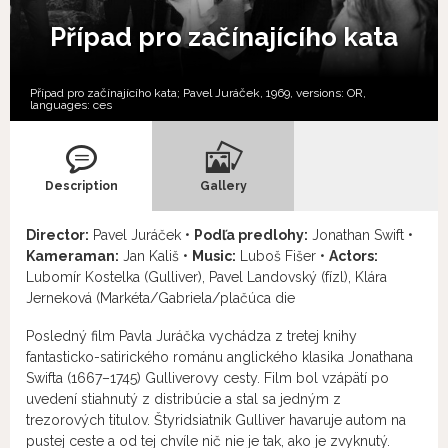
Případ pro začínajícího kata
Případ pro začínajícího kata; Pavel Juráček, 1969, versions:
OR,
languages:
ces
Description
Gallery
Director:
Pavel Juráček •
Podľa predlohy:
Jonathan Swift •
Kameraman:
Jan Kališ •
Music:
Luboš Fišer •
Actors:
Lubomír Kostelka (Gulliver), Pavel Landovský (fízl), Klára
Jerneková (Markéta/Gabriela/plačúca die
Posledný film Pavla Juráčka vychádza z tretej knihy
fantasticko-satirického románu anglického klasika Jonathana
Swifta (1667–1745) Gulliverovy cesty. Film bol vzápätí po
uvedení stiahnutý z distribúcie a stal sa jedným z
trezorových titulov. Štyridsiatnik Gulliver havaruje autom na
pustej ceste a od tej chvíle nič nie je tak, ako je zvyknutý.