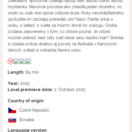
zvieratami. Spoločne zdieľajú každý deň, každú rutinu, každú
myšlienku. Navonok pôsobia ako zrkadlá jeden druhého, vo
vnútri sú však dve úplne odlišné duše. Roky neoddeliteľného
spolužitia im začínajú prerastať cez hlavu. Franta sníva o
úniku, o lietaní, o svete za múrmi, ktoré ho zväzujú. Ondra
zostáva zakorenený v tom, čo dobre pozná. Je vôbec
možné uniknúť, keď celý svet nesie vašu vlastnú tvár? Snímka
si získala srdcia divákov aj poroty na festivale v Karlových
Varoch, odkiaľ si odniesla hlavnú cenu.
Length:
84 min
Year:
2025
Local premiere date:
2. October 2025
Country of origin:
Czech Republic
Slovakia
Language version: