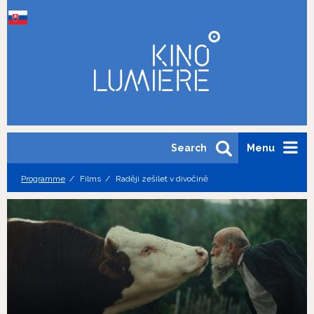
Search
Menu
Programme
Films
Raději zešílet v divočině