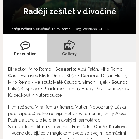
Raději zešílet v divočině
Raději zešílet v divočině; Miro Remo, 2025, versions:
OR,
ES,
Description
Gallery
Director:
Miro Remo •
Scenario:
Aleš Palán, Miro Remo •
Cast:
František Klišík, Ondřej Klišík •
Camera:
Dušan Husár,
Miro Remo •
Haircut:
Máté Csuport, Šimon Hájek •
Sound:
Lukáš Kasprzyk •
Producer:
Tomáš Hrubý, Pavla Janoušková
Kubečková / Nutprodukce
Film režiséra Mira Rema (Richard Müller: Nepoznaný, Láska
pod kapotou) voľne rozvíja motív rovnomennej knihy Aleša
Palána a Jana Šíbíka o šumavských samotároch.
Sprievodcami filmu sú dvojčatá František a Ondřej Klišíkovci
– večné deti žijúce v magickom svete so svojimi domácimi