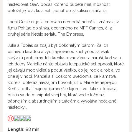
nasledovať Q&A, počas ktorého budete mať možnosť
položiť jej otázku a nahliadnuť do zákulisia natáčania.
Laeni Geiseler je talentovaná nemecká herečka, známa aj z
filmu Pohľad do slnka, oceneného na MFF Cannes, či z
druhej série Netflix seriálu The Empress.
Julia a Tobias sa zdajú byť dokonalým párom. Za ich
oslnivou fasádou a vydizajnovanou kuchyňou sa však
skrývajú problémy. Ich krehká rovnováha sa naruší, keď sa u
ich dcéry Marielle náhle objavia telepatické schopnosti, ktoré
jej dávajú moc vidieť a počuť všetko, čo jej rodičia robia, vo
dne aj v noci. Manželia si čoskoro uvedomia, že klamstvá,
ktoré si doteraz navzájom hovorili, už u Marielle neprejdú.
Keď sa odhalí najnepríjemnejšie tajomstvo Julie a Tobiasa,
pustia sa do manipulatívnej hry, ktorá vedie k čoraz
trápnejším a absurdnejším situáciám a vyvoláva nečakané
následky...
Length:
88 min