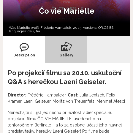
Čo vie Marielle
Was Marielle weiß; Frédéric Hambalek, 2025, versions:
OR,
CS,
ES,
languages:
deu
,
fra
Description
Gallery
Po projekcií filmu sa 20.10. uskutoční
Q&A s herečkou Laeni Geiseler.
Director:
Frédéric Hambalek •
Cast:
Julia Jentsch, Felix
Kramer, Laeni Geiseler, Moritz von Treuenfels, Mehmet Atesci
Nenechajte si ujsť jedinečnú príležitosť vidieť špeciálnu
projekciu filmu ČO VIE MARIELLE, uvedeného na
tohtoročnom Berlinale – a to za osobnej účasti jeho hlavnej
predstaviteľky, herečky Laeni Geiseler! Po filme bude