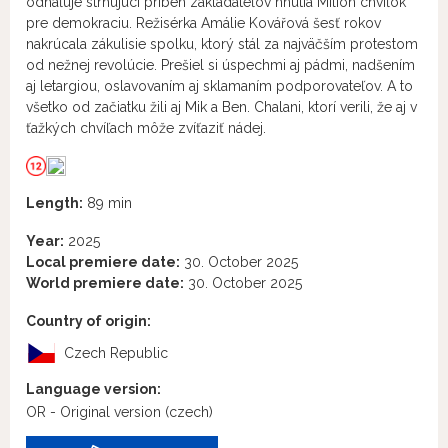
odhaľuje strhujúci príbeh zakladateľov hnutia Milión chvíľok
pre demokraciu. Režisérka Amálie Kovářová šesť rokov
nakrúcala zákulisie spolku, ktorý stál za najväčším protestom
od nežnej revolúcie. Prešiel si úspechmi aj pádmi, nadšením
aj letargiou, oslavovaním aj sklamaním podporovateľov. A to
všetko od začiatku žili aj Mik a Ben. Chalani, ktorí verili, že aj v
ťažkých chvíľach môže zvíťaziť nádej.
Length:
89 min
Year:
2025
Local premiere date:
30. October 2025
World premiere date:
30. October 2025
Country of origin:
Czech Republic
Language version:
OR - Original version
(czech)