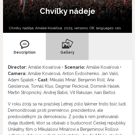
Chvíľky nádeje
Chvilky naděje; Amálie Kovářová, 2025, versions:
OR,
languages:
ces
Description
Gallery
Director:
Amálie Kovářová •
Scenario:
Amálie Kovářová •
Camera:
Amálie Kovářová, Anton Evdoshenko, Jan Vališ,
Adam Špalek •
Cast:
Mikuláš Minář, Benjamin Roll, Aňa
Geislerová, Tomáš Klus, Dagmar Pecková, Dominik Hašek,
Martin Stropnický, Andrej Babiš, Vít Rakušan, Ivan Bartoš
V roku 2019 sa na pražskej Letnej zišlo takmer tristo tisíc ľudí.
Demonštrovali proti premiérovi, prezidentovi, ale
predovšetkým za demokraciu. Z pódia k nim prehovárali
dvaja študenti, ktorí sa obávali o budúcnosť Českej republiky.
Unikátny film o Mikulášovi Minářovi a Benjaminovi Rollovi