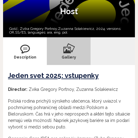
Hosť
Gość; Zvika Gregory Portnoy,Zuzanna Solakiewicz, 2024, versions:
OR,
SS/ES,
languages:
ara
,
eng
,
pol
Description
Gallery
Jeden svet 2025: vstupenky
Director:
Zvika Gregory Portnoy, Zuzanna Solakiewicz
Poľská rodina prichýli sýrskeho utečenca, ktorý uviazol v
pochmúrnej pohraničnej oblasti medzi Poľskom a
Bieloruskom. Čas hrá v jeho neprospech a aktéri tejto situácie
nemajú veľa možností. Napriek jazykovej bariére sa im podarí
vytvoriť si medzi sebou puto.