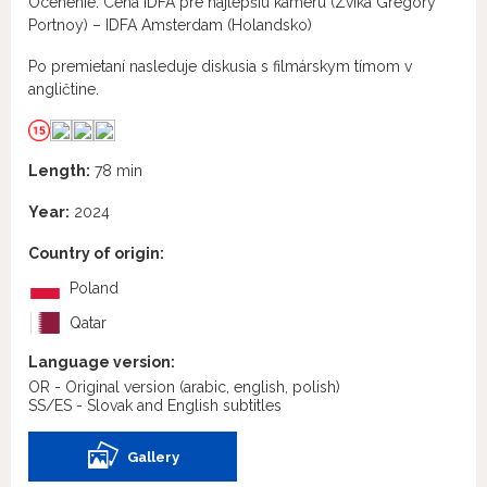
Ocenenie: Cena IDFA pre najlepšiu kameru (Zvika Gregory
Portnoy) – IDFA Amsterdam (Holandsko)
Po premietaní nasleduje diskusia s filmárskym tímom v
angličtine.
Length:
78 min
Year:
2024
Country of origin:
Poland
Qatar
Language version:
OR - Original version
(arabic, english, polish)
SS/ES - Slovak and English subtitles
Gallery