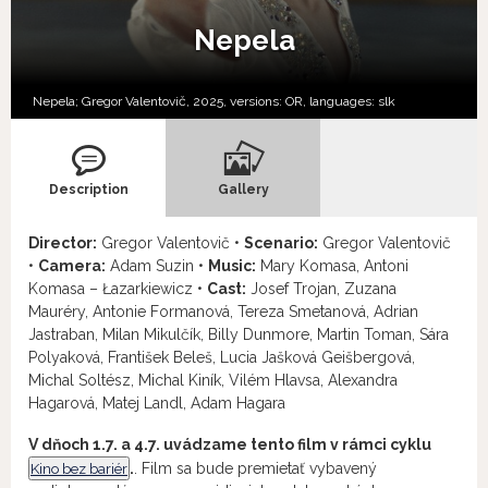
Nepela
Nepela; Gregor Valentovič, 2025, versions:
OR,
languages:
slk
Description
Gallery
Director:
Gregor Valentovič •
Scenario:
Gregor Valentovič
•
Camera:
Adam Suzin •
Music:
Mary Komasa, Antoni
Komasa – Łazarkiewicz •
Cast:
Josef Trojan, Zuzana
Mauréry, Antonie Formanová, Tereza Smetanová, Adrian
Jastraban, Milan Mikulčík, Billy Dunmore, Martin Toman, Sára
Polyaková, František Beleš, Lucia Jašková Geišbergová,
Michal Soltész, Michal Kiník, Vilém Hlavsa, Alexandra
Hagarová, Matej Landl, Adam Hagara
V dňoch 1.7. a 4.7. uvádzame tento film v rámci cyklu
Kino bez bariér
.
. Film sa bude premietať vybavený