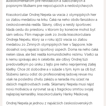
audiokomentárom pre nevidiacich a slabozrakých a
popisnými titulkami pre nepočujúcich a nedoslýchavých.
Krasokorčuliar Ondrej Nepela sa vracia z olympijských hier
so zlatou medailou na krku. Čaká na neho obdiv fanúšikov a
československá realita. Slávny, citlivý a neistý športovec
hľadá cestu do priestoru, v ktorom by konečne mohol byť
sám sebou. Film mapuje úsek zo života krasokorčuliara
Ondreja Nepelu, ktorý sa v roku 1972 vracia so zlatou
medailou zo Zimných olympijských hier v Sappore, kde
dosiahol svoj najväčší športový úspech. Doma na neho čaká
nielen sláva, ale tiež realita komunistického režimu. Všetci sa
k nemu správajú ako k celebrite, ale citlivý Ondrej túži
predovšetkým po úniku z tejto pre neho nepríjemnej zlatej
klietky. Chce žiť slobodne a v súlade s tým, kým sa cíti byť.
Sľúbenú šancu odísť do profesionálnej ľadovej revue mu
však na poslednú chvíľu zakážu a nariadia mu účasť na
ďalších majstrovstvách sveta. Sklamaný Nepela musí nájsť
novú motiváciu a vyrovnať sa aj s tragickou smrťou svojej
najlepšej kamarátky, krasokorčuliarky Hanky Maškovej.
Ondrej Nepela je jednou z najväčších československých