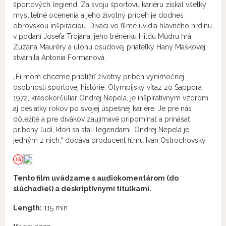
športových legiend. Za svoju športovú kariéru získal všetky
mysliteľné ocenenia a jeho životný príbeh je dodnes
obrovskou inšpiráciou. Diváci vo filme uvidia hlavného hrdinu
v podaní Josefa Trojana, jeho trénerku Hildu Múdru hrá
Zuzana Mauréry a úlohu osudovej priateľky Hany Maškovej
stvárnila Antonia Formanová.
„Filmom chceme priblížiť životný príbeh výnimočnej
osobnosti športovej histórie. Olympijský víťaz zo Sappora
1972, krasokorčuliar Ondrej Nepela, je inšpiratívnym vzorom
aj desiatky rokov po svojej úspešnej kariére. Je pre nás
dôležité a pre divákov zaujímavé pripomínať a prinášať
príbehy ľudí, ktorí sa stali legendami. Ondrej Nepela je
jedným z nich,“ dodáva producent filmu Ivan Ostrochovský.
Tento film uvádzame s audiokomentárom (do
slúchadiel) a deskriptívnymi titulkami.
Length:
115 min