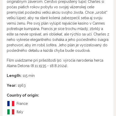
originálnym záverom. Čerstvo prepustený lupič Charles si
počas piatich rokov pobytu vo svojej väzenskej cele
premyslel poslednú veľkú akciu svojho života. Chce „urobiť“
veľkú lúpež, aby na staré kolená zabezpečil seba aj svoju
vernú ženu. Pre svoj plán vylúpiť najväčšie kasíno v Cannes
potrebuje kumpána. Francis je síce trochu mladý, zbrklý a
ešte sa nevie správať, ani obliekať, ale rýchlo sa učí. Charles z
neho vykreše elegantného šviháka a jeho počestného švagra
prehovorí, aby im robil šoféra. Jeho plán je vycizelovaný do
posledného detailu a každá chyba bude osudová.
Film uvádzame pri príležitosti 90. výročia narodenia herca
Alaina Delona (8.11.1935 - 18.8.2024).
Length:
115 min
Year:
1963
Country of origin:
France
Italy