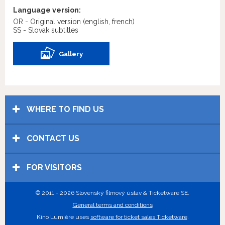
Language version:
OR - Original version
(english, french)
SS - Slovak subtitles
Gallery
WHERE TO FIND US
CONTACT US
FOR VISITORS
© 2011 - 2026 Slovenský filmový ústav & Ticketware SE.
General terms and conditions
Kino Lumière uses
software for ticket sales Ticketware
.