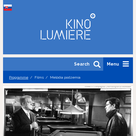
Search
Menu
Programme
Films
Melódia podzemia