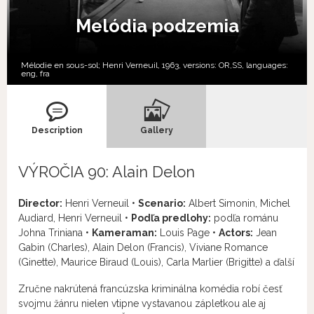
Melódia podzemia
Mélodie en sous-sol; Henri Verneuil, 1963, versions:
OR,
SS,
languages:
eng
,
fra
Description
Gallery
VÝROČIA 90: Alain Delon
Director:
Henri Verneuil •
Scenario:
Albert Simonin, Michel
Audiard, Henri Verneuil •
Podľa predlohy:
podľa románu
Johna Triniana •
Kameraman:
Louis Page •
Actors:
Jean
Gabin (Charles), Alain Delon (Francis), Viviane Romance
(Ginette), Maurice Biraud (Louis), Carla Marlier (Brigitte) a ďalší
Zručne nakrútená francúzska kriminálna komédia robí česť
svojmu žánru nielen vtipne vystavanou zápletkou ale aj