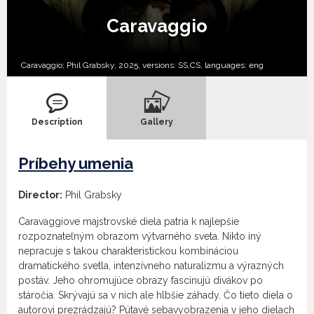
Caravaggio
Caravaggio; Phil Grabsky, 2025, versions:
SS,
CS,
languages:
eng
Description
Gallery
Príbehy umenia
Director:
Phil Grabsky
Caravaggiove majstrovské diela patria k najlepšie
rozpoznateľným obrazom výtvarného sveta. Nikto iný
nepracuje s takou charakteristickou kombináciou
dramatického svetla, intenzívneho naturalizmu a výrazných
postáv. Jeho ohromujúce obrazy fascinujú divákov po
stáročia. Skrývajú sa v nich ale hlbšie záhady. Čo tieto diela o
autorovi prezrádzajú? Pútavé sebavyobrazenia v jeho dielach