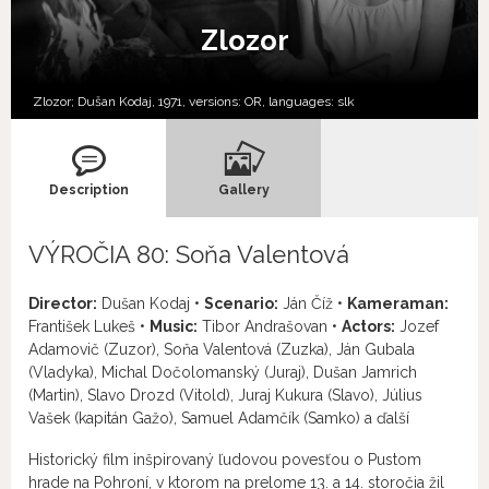
Zlozor
Zlozor; Dušan Kodaj, 1971, versions:
OR,
languages:
slk
Description
Gallery
VÝROČIA 80: Soňa Valentová
Director:
Dušan Kodaj •
Scenario:
Ján Číž •
Kameraman:
František Lukeš •
Music:
Tibor Andrašovan •
Actors:
Jozef
Adamovič (Zuzor), Soňa Valentová (Zuzka), Ján Gubala
(Vladyka), Michal Dočolomanský (Juraj), Dušan Jamrich
(Martin), Slavo Drozd (Vitold), Juraj Kukura (Slavo), Július
Vašek (kapitán Gažo), Samuel Adamčík (Samko) a ďalší
Historický film inšpirovaný ľudovou povesťou o Pustom
hrade na Pohroní, v ktorom na prelome 13. a 14. storočia žil