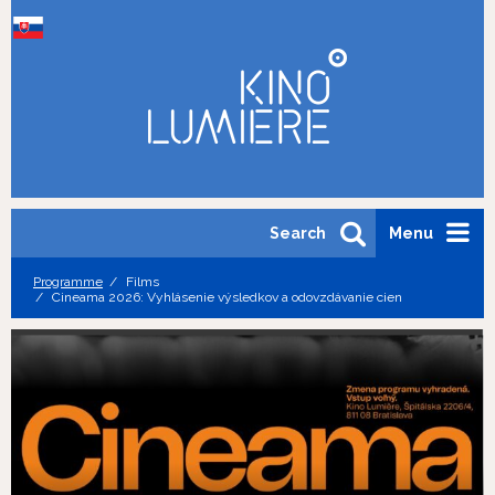
Search
Menu
Programme
Films
Cineama 2026: Vyhlásenie výsledkov a odovzdávanie cien