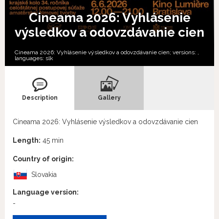
Cineama 2026: Vyhlásenie
výsledkov a odovzdávanie cien
Cineama 2026: Vyhlásenie výsledkov a odovzdávanie cien; versions:
,
languages:
slk
Description
Gallery
Cineama 2026: Vyhlásenie výsledkov a odovzdávanie cien
Length:
45 min
Country of origin:
Slovakia
Language version:
-