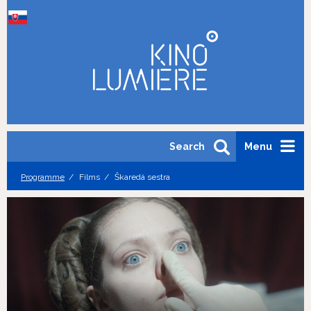
Search
Menu
Programme
Films
Škaredá sestra