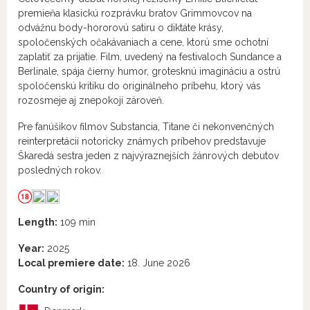
premieňa klasickú rozprávku bratov Grimmovcov na
odvážnu body-hororovú satiru o diktáte krásy,
spoločenských očakávaniach a cene, ktorú sme ochotní
zaplatiť za prijatie. Film, uvedený na festivaloch Sundance a
Berlinale, spája čierny humor, grotesknú imagináciu a ostrú
spoločenskú kritiku do originálneho príbehu, ktorý vás
rozosmeje aj znepokojí zároveň.
Pre fanúšikov filmov Substancia, Titane či nekonvenčných
reinterpretácií notoricky známych príbehov predstavuje
Škaredá sestra jeden z najvýraznejších žánrových debutov
posledných rokov.
Length:
109 min
Year:
2025
Local premiere date:
18. June 2026
Country of origin: