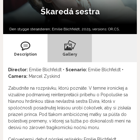
Škaredá sestra
Den stygge stesøsteren; Emilie Blichfeldt, 2025, versions:
OR,
CS,
Description
Gallery
Director:
Emilie Blichfeldt •
Scenario:
Emilie Blichfeldt •
Camera:
Marcel Zyskind
Zabudnite na rozprávku, ktorú poznáte. V temne ironickej a
vizuálne podmanivej reinterpretácii príbehu o Popoluške sa
hlavnou hrdinkou stáva nevlastná sestra Elvira, ktorá v
spoločnosti posadnutej krásou urobí čokoľvek, aby si získala
priazeň princa. Pod tlakom ambicióznej matky sa púšťa do
bolestivej premeny, v ktorej sa túžba po dokonalosti mení na
desivú no zároveň tragikomickú nočnú moru.
Celovečerný debut nórskej režisérky Emilie Blichfeldt