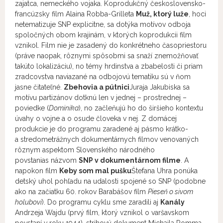
zajatca, nemeckého vojaka. Koprodukčný československo-
francúzsky film Alaina Robba-Grilleta
Muž, ktorý luže
, hoci
netematizuje SNP explicitne, sa dotýka motívov odboja
spoločných obom krajinám, v ktorých koprodukcii film
vznikol. Film nie je zasadený do konkrétneho časopriestoru
(práve naopak, rôznymi spôsobmi sa snaží znemožňovať
takúto lokalizáciu), no témy hrdinstva a zbabelosti či priam
zradcovstva naviazané na odbojovú tematiku sú v ňom
jasne čitateľné.
Zbehovia a pútnici
Juraja Jakubiska sa
motívu partizánov dotknú len v jednej – prostrednej –
poviedke (
Dominika
), no začleňujú ho do širšieho kontextu
úvahy o vojne a o osude človeka v nej. Z domácej
produkcie je do programu zaradené aj pásmo krátko-
a stredometrážnych dokumentárnych filmov venovaných
rôznym aspektom Slovenského národného
povstanias názvom
SNP v dokumentárnom filme
. A
napokon film
Keby som mal pušku
Štefana Uhra ponúka
detský uhol pohľadu na udalosti spojené so SNP (podobne
ako na začiatku 60. rokov Barabášov film
Pieseň o sivom
holubovi
). Do programu cyklu sme zaradili aj
Kanály
Andrzeja Wajdu (prvý film, ktorý vznikol o varšavskom