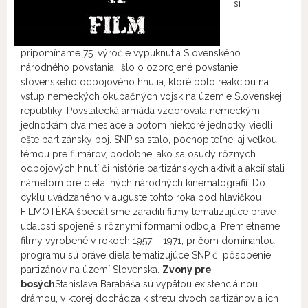
si
pripomíname 75. výročie vypuknutia Slovenského
národného povstania. Išlo o ozbrojené povstanie
slovenského odbojového hnutia, ktoré bolo reakciou na
vstup nemeckých okupačných vojsk na územie Slovenskej
republiky. Povstalecká armáda vzdorovala nemeckým
jednotkám dva mesiace a potom niektoré jednotky viedli
ešte partizánsky boj. SNP sa stalo, pochopiteľne, aj veľkou
témou pre filmárov, podobne, ako sa osudy rôznych
odbojových hnutí či histórie partizánskych aktivít a akcií stali
námetom pre diela iných národných kinematografií. Do
cyklu uvádzaného v auguste tohto roka pod hlavičkou
FILMOTÉKA špeciál sme zaradili filmy tematizujúce práve
udalosti spojené s rôznymi formami odboja. Premietneme
filmy vyrobené v rokoch 1957 – 1971, pričom dominantou
programu sú práve diela tematizujúce SNP či pôsobenie
partizánov na území Slovenska.
Zvony pre
bosých
Stanislava Barabáša sú vypätou existenciálnou
drámou, v ktorej dochádza k stretu dvoch partizánov a ich