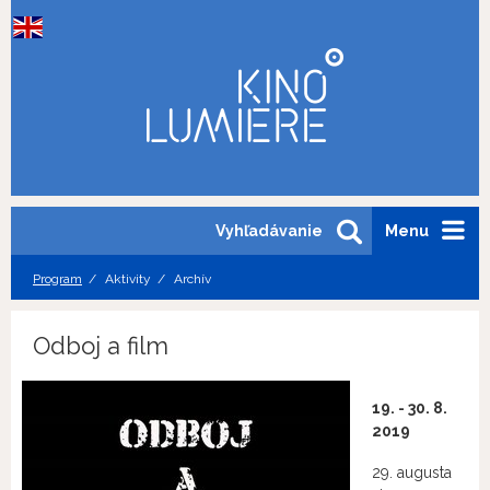
Vyhľadávanie
Menu
Program
Aktivity
Archív
Odboj a film
19. - 30. 8.
2019
29. augusta