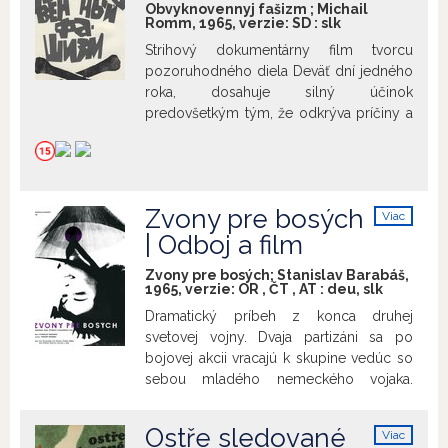
Obvyknovennyj fašizm ; Michail
Popol a diamant
). Film bol v roku 1957
Romm, 1965, verzie:
SD
:
slk
ocenený na festivale v Cannes.
Strihový dokumentárny film tvorcu
pozoruhodného diela Deväť dní jedného
roka, dosahuje silný účinok
predovšetkým tým, že odkrýva príčiny a
demaskuje pôvodné, plagátovité
velikášske javy každého diktátorského
systému, najmä fašizmu. Hitler odmietal
inteligenciu, ktorá ak neemigrovala, bola
Zvony pre bosých
Viac
nútená živoriť na okraji spoločnosti a
info
| Odboj a film
demagogicky zveličoval svoj priateľský
vzťah k masám, k robotníkom a roľníkom.
Zvony pre bosých; Stanislav Barabáš,
Pritom vyhlasoval, že s masou sa musí
1965, verzie:
OR
,
ČT
,
AT
:
deu
,
slk
zaobchádzať ako so ženou. A žena,
Dramatický príbeh z konca druhej
vravel, sa ochotne podvoľuje sile. Nemá
svetovej vojny. Dvaja partizáni sa po
význam spoliehať u masy na rozum. Je
bojovej akcii vracajú k skupine vedúc so
potrebné pôsobiť na najprimitívnejšie
sebou mladého nemeckého vojaka.
city. Romm svojím filmom výborne
Uprostred beznádejne pustých hôr sa
odhaľuje ono sprisahanie menejcenných
ocitnú ľudia z dvoch nepriateľských
deklasovaných živlov, ktorých ideály boli
Ostře sledované
Viac
táborov. Kým partizáni strácajú kontakt s