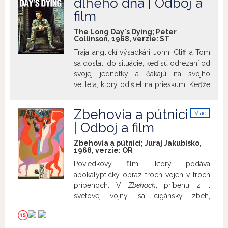
dlhého dňa | Odboj a
nevhodnoti v zmysle JSO je zverejnená
výstupmi. Ucelená mozaika týchto
film
na
MFF Febiofest
dojmov vytvára poetiku filmu,
poznamenanú uchvacujúcou
The Long Day's Dying; Peter
Collinson, 1968, verzie:
ST
fotogenickou krásou.
Traja anglickí výsadkári John, Cliff a Tom
sa dostali do situácie, keď sú odrezaní od
svojej jednotky a čakajú na svojho
veliteľa, ktorý odišiel na prieskum. Keďže
sa už dlhšie nevracia, je potrebné spraviť
rozhodnutie, ako ďalej v tejto situácii
Zbehovia a pútnici
Viac
konať. Film analyzuje vnútorné pochody
info
| Odboj a film
vojakov, využíva sa tu postup vnútorného
monológu. Vchádzanie do hlbín pocitov
Zbehovia a pútnici; Juraj Jakubisko,
vojakov sa vo filme prelína s
1968, verzie:
OR
naturalistickým vykreslením scén.
Poviedkový film, ktorý podáva
apokalyptický obraz troch vojen v troch
príbehoch. V
Zbehoch
, príbehu z I.
svetovej vojny, sa cigánsky zbeh,
zhnusený ukrutnosťou vojny, vracia do
dediny v túžbe po pokoji. Nájde tu však