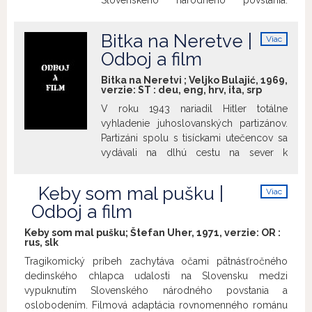
Slovenského národného povstania.
septembri toho roku – dôvodom boli
spojené s národným povstaním do
Premietnuté budú filmy: Za slobodu,
teda politické súvislosti a postoje
širšieho kontextu historickej a
Banská Bystrica 1964, Hlási sa Slobodný
napríklad časopisu Cahiers du cinéma).
Bitka na Neretve |
psychedelickej meditácie o vojne a
Viac
slovenský vysielač, Duša kameňa,
Po roku 2006, keď bola Armáda tieňov
info
povahe človeka uprostred nej. Viac
Odboj a film
Nemecká, Francúzski partizáni v SNP.
uvedená napríklad v USA, sa mu dočkalo
informácií o Ladislavovi Ťažkom nájdete
oneskoreného uznania. Zdroj fotografie:
Bitka na Neretvi ; Veljko Bulajić, 1969,
tu
verzie:
ST
:
deu
,
eng
,
hrv
,
ita
,
srp
© Studio Canal
V roku 1943 nariadil Hitler totálne
vyhladenie juhoslovanských partizánov.
Partizáni spolu s tisíckami utečencov sa
vydávali na dlhú cestu na sever k
bosnianskym horám. Aby sa dostali do
bezpečia museli prekročiť zradnú rieku
Keby som mal pušku |
Viac
Neretva cez jediný, stále existujúci most.
info
Odboj a film
Čelili útokom nemeckých tankov,
talianskej pechoty, nepriateľskému
Keby som mal pušku; Štefan Uher, 1971, verzie:
OR
:
letectvu ale aj chorobám a neúprosným
rus
,
slk
prírodným živlom.
Tragikomický príbeh zachytáva očami pätnásťročného
dedinského chlapca udalosti na Slovensku medzi
vypuknutím Slovenského národného povstania a
oslobodením. Filmová adaptácia rovnomenného románu