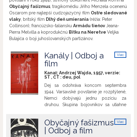
povstaní v roku 1944), strihový dokument Michaila Romma
Obyčajný fašizmus
, tragikomédiu Jiřího Menzela ocenenú
Oscarom pre najlepší cudzojazyčný film
Ostře sledované
vlaky
, britský film
Dlhý deň umierania
(réžia: Peter
Collinson), francúzsko-taliansku
Armádu tieňov
Jeana-
Pierra Melvilla a koprodukčnú
Bitku na Neretve
Veljka
Bulajiča o boji juhoslovanských partizánov.
Kanály | Odboj a
Viac
info
film
Kanał; Andrzej Wajda, 1957, verzie:
ST
,
ČT
:
deu
,
pol
Dej sa odohráva koncom septembra
1944. Varšavské povstanie je rozptýlené,
Nemci dobývajú jednu pozíciu za
druhou. Skupina bojovníkov sa utiahne
do kanalizačného systému mesta. Muži a
ženy sú ochotní bojovať a nevzdávať sa
Obyčajný fašizmus
Viac
až do poslednej chvíle... Ide o
info
| Odboj a film
prostredný diel Wajdovej vojnovej
trilógie (okrem toho ešte
Generácia
a