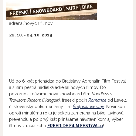
adrenalínových filmov
22. 10. - 24. 10. 2019
Už po 6-krát prichádza do Bratislavy Adrenalin Film Festival
a s ním pestrá nádielka adrenalínových filmov. Do
pozornosti dávame nový snowboard film
Roadless s
Travisom Riceom (Hangair)
, freeski počin
Romance
od Level1
či slovenský dokumentárny film
Štefánikove vlny
. Novinkou
oproti minulému roku je sekcia zameraná na bike, lavínovú
prevenciu a po prvý krát prinášame návštevníkom aj výber
filmov z rakúskeho
FREERiDE FiLM FESTiVALu
!