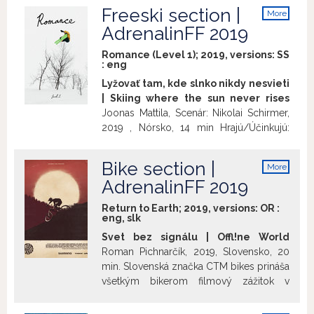
Freeski section |
More
info
AdrenalinFF 2019
Romance (Level 1); 2019, versions:
SS
:
eng
Lyžovať tam, kde slnko nikdy nesvieti
| Skiing where the sun never rises
Joonas Mattila, Scenár: Nikolai Schirmer,
2019 , Nórsko, 14 min Hrajú/Účinkujú:
Nikolai Schirmer, Krister Kopala, Eirik
Verlo Príbeh profesionálneho lyžiara
Bike section |
More
Nikolaia Schirmera, ktorý sa rozhodne
info
AdrenalinFF 2019
počas zimnej sezóny čo najviac znížiť
svoju uhlíkovú stopu. Tým, že Nikolai je
Return to Earth; 2019, versions:
OR
:
zvyknutý dochádzať za podmienkami
eng
,
slk
veľké vzdialenosti, nie je to vôbec
Svet bez signálu | Offl!ne World
jednoduchá úloha.
Romanca |
Roman Pichnarčík, 2019, Slovensko, 20
Romance
Level 1, 2019, USA, 65 min
min. Slovenská značka CTM bikes prináša
Hrajú/Účinkujú: Lucas Stål Madison,
všetkým bikerom filmový zážitok v
Laurent De Martin, Sämi Ortlieb, Chris
podobe videa "OFFL!NE World". V tomto
Logan, Parker WhiteKeegan Kilbride,
akčnom videu sa predvedie kompletne