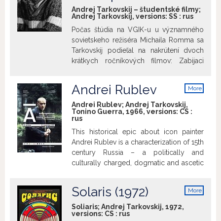
Andrej Tarkovskij – študentské filmy;
Andrej Tarkovskij, versions:
SS
:
rus
Počas štúdia na VGIK-u u významného
sovietskeho režiséra Michaila Romma sa
Tarkovskij podieľal na nakrútení dvoch
krátkych ročníkových filmov: Zabijaci
(podľa poviedky Ernesta Hemingwaya),
na ktorom režijne spolupracoval s
Andrei Rublev
More
Marikou Beiku (Tarkovskij s ňou nakrúcal
info
epizódu v kaviarni) a Alexandrom
Andrei Rublev; Andrej Tarkovskij,
Tonino Guerra, 1966, versions:
CS
:
Gordonom, a Dnes sa nikam nejde
rus
(podľa skutočnej udalosti, správa o ktorej
This historical epic about icon painter
sa objavila v novinách), ktorý režíroval
Andrei Rublev is a characterization of 15th
spolu s A. Gordonom a objavil sa v ňom
century Russia – a politically and
aj ako herec. Tretí, diplomový film Valec
culturally charged, dogmatic and ascetic
a husle, už nakrútil samostatne. Týmto
time that inspiredRublev’s personal,
dojímavým príbehom malého chlapca –
religious and artistic conflicts as well as
huslistu a robotníka – vodiča valca sa
Solaris (1972)
More
his painful doubts. This testimony of
začala jeho scenáristická spolupráca s
info
spiritual power and streams of
Andrejom (Andronom) Michalkovom-
Soliaris; Andrej Tarkovskij, 1972,
versions:
CS
:
rus
indestructible creative energy is marked
Končalovským a taktiež spolupráca s