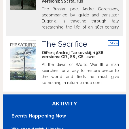
versions:
SS
:
ita
,
rus
Archangeľská, Marina Adžubejová
The Russian poet Andrei Gorchakov,
accompanied by guide and translator
Eugenia, is traveling through Italy
researching the life of an 18th-century
Russian composer. In an ancient spa
town, he meets the lunatic Domenico,
The Sacrifice
More
who years earlier had imprisoned his
info
own family in his house for seven years
Offret; Andrej Tarkovskij, 1986,
versions:
OR
,
SS
,
CS
:
swe
to save them from the evils of the world.
Seeing some deep truth in Domenico's
At the dawn of World War III, a man
act, Andrei becomes drawn to him. In a
searches for a way to restore peace to
series of dreams, the poet's nostalgia for
the world and finds he must give
his homeland and his longing for his
something in return. >imdb.com
wife, his ambivalent feelings for Eugenia
and Italy, and his sense of kinship with
Domenico become intertwined. (source:
AKTIVITY
imdb.com)
Events Happening Now