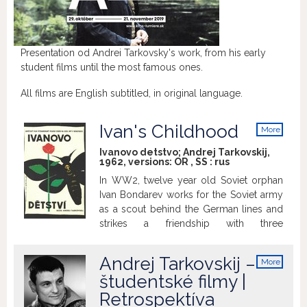
Presentation od Andrei Tarkovsky's work, from his early
student films until the most famous ones.
All films are English subtitled, in original language.
Ivan's Childhood
More
info
Ivanovo detstvo; Andrej Tarkovskij,
1962, versions:
OR
,
SS
:
rus
In WW2, twelve year old Soviet orphan
Ivan Bondarev works for the Soviet army
as a scout behind the German lines and
strikes a friendship with three
sympathetic Soviet officers.
Andrej Tarkovskij –
More
info
študentské filmy |
Retrospektíva