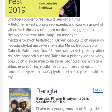
Stredoeurópskeho festivalu talianskeho filmu
MittelCinemaFest ponúka reprezentatívnu vzorku najnovších
talianskych filmov s dôrazom na diela novej generácie
filmových tvorcov, ktorí zaujali na mnohých
medzinárodných festivaloch. Okrem debutujúcich režisérov
nebudú chýbať ani veľké mená ako Marco Bellocchio o
Gabriele Salvatores. Desať filmov uvádzaných počas piatich
dní nám poodhalí súčasné Taliansko a príbehy jednotlivcov,
bojujúcich o svoje miesto na zemi. Jednou z nosných tém
aktuálneho ročníka je odlišnosť v tých najrozličnejších
podobách, výzva milovať aj tých, ktorí nie sú presne takí ako
my.
Bangla
More
info
Bangla; Phaim Bhuiyan, 2019,
versions:
SS
:
ita
Phaim is a young muslim of Bangladeshi