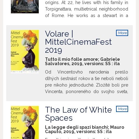
origins. At 22, he lives with his family in
Torpignattara, multietnical neighborhood
of Rome. He works as a stewart in a
museum and is the leader of a rock
group. During a concert in which he's
Volare |
More
supposed to play, Phaim meets Asia, a
info
MittelCinemaFest
girl that is his exact opposite: pure
2019
instinct, no rules. Between the two it is a
sudden attraction and Phaim will need to
Tutto il mio folle amore; Gabriele
understand how to reconcile his love for
Salvatores, 2019, versions:
SS
:
ita
this girl with the most unbreakable rule of
Od Vincentovho narodenia prešlo
Islam: no sex before the wedding night.
dlhých šestnásť rokov a tie neboli neboli
pre nikoho jednoduché. Zložité boli pre
Vincenta, ponoreného do svojho sveta,
pre matku Elenu a aj pre jej druha Mária,
ktorý si chlapca adoptoval. Willi je
The Law of White
More
chlapcovým biologickým otcom a
info
Spaces
kedysi chcel byť spevákom bez
záväzkov a vyhraneného štýlu. Jedného
La legge degli spazi bianchi; Mauro
večera sa konečne rozhodne spoznať
Caputo, 2019, versions:
SS
:
ita
svojho nepoznaného syna, zistí však, že