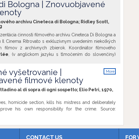
info
di Bologna | Znovuobjavené
lenoty
ového archívu Cineteca di Bologna; Ridley Scott,
g
zentácia činnosti filmového archívu Cineteca Di Bologna a
lu Il Cinema Ritrovato s exkluzívnym uvedením niekoľkých
h filmov z archívnych zbierok. Koordinátor filmového
rlée
, (v anglickom jazyku s tlmočením do slovenčiny)
ia (Rapsodia Satanica)
, Taliansko, 1915 – 1917, 45 min., DCP Faustovský príbeh o
é vyšetrovanie |
More
oločnosti, ktorá v snahe získať späť stratenú mladosť,
info
avené filmové klenoty
 Mefistom. Podmienkou dohody je, že sa nesmie nikdy
 platí len do chvíle, kým jej nezačnú dvoriť dvaja mladí
ttadino al di sopra di ogni sospetto; Elio Petri, 1970,
en z najdôležitejších filmov svojej generácie s Lydou
avnej úlohe. Pod hudbou je podpísaný Pietro Mascagni,
ves, homicide section, kills his mistress and deliberately
 hudobný skladateľ v Taliansku podujal na skomponovanie
prove his own responsibility for the crime. Source:
j synchronizáciu s jednotlivými scénami. Digitálna verzia v
z farebnej, tónovanej a ručne maľovanej kópie patriacej
se. Obnovu filmu podporila Nadácia Cineteca di Bologna
uisse.
Brodenie cez rieku (Fording the River)
CONTACT US
FOR 