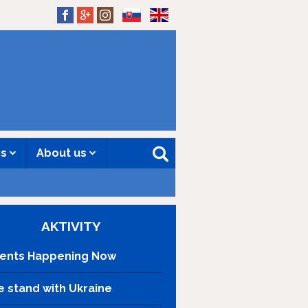
SK
EN
es
About us
AKTIVITY
ents Happening Now
 stand with Ukraine