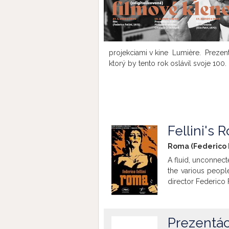
projekciami v kine
Lumière. Prezentá
ktorý by tento rok oslávil svoje 100
Fellini's 
Roma (Federico Fe
A fluid, unconnec
the various people
director Federico Fe
Prezentác