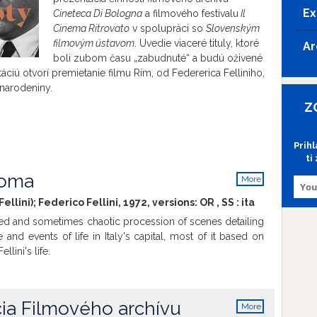
Ex
Cineteca Di Bologna
a filmového festivalu
Il
Cinema Ritrovato
v spolupráci so
Slovenským
filmovým ústavom
. Uvedie viaceré tituly, ktoré
Ar
boli zubom času
„
zabudnuté
“ a budú oživené
ciú otvorí premietanie filmu Rím, od Federerica Felliniho,
. narodeniny.
Z
Prih
ti
Roma
More
info
llini); Federico Fellini, 1972, versions:
OR
,
SS
:
ita
ted and sometimes chaotic procession of scenes detailing
 and events of life in Italy's capital, most of it based on
llini's life.
ia Filmového archívu
More