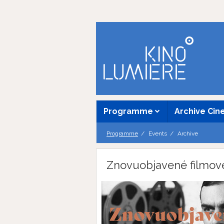
Programme
Archive Ci
Programme
Events
Archive
Znovuobjavené filmov