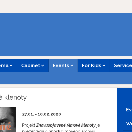
nema
Cabinet
Events
For Kids
Servic
é klenoty
Ev
27.01. - 10.02.2020
We
Projekt
Znovuobjavené filmové klenoty
je
prezentácia činnosti filmového archívu