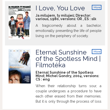
spochybňovaniu vlastnej sexuality a
reconstruction, Antoine's firm allows its
I Love, You Love
More
prehodnocovaniu vzájomných citov.
clients to step back into any period of
info
Xavier Dolan ubral z hravosti a
their choice. Victor chooses to return to
Ja milujem, ty miluješ; Director:
bezstarostnosti zlomených sŕdc, ktorými
various, 1980, versions:
OR
,
ES
:
slk
the most important week of his life, when,
oplývali Imaginárne lásky, dynamiky
forty years earlier, he met the love of his
A tragicomedy about a bachelor,
filmov Mami! či Laurence Anyways a
life.
emotionally presenting the life of people
vstúpil do vôd komornej sociálne ladenej
living on the periphery of society.
drámy o jednej obyčajnej potláčanej
láske a obyčajnom živote tridsiatnika,
syna alkoholičky.
Eternal Sunshine
More
info
of the Spotless Mind |
Filmotéka
Eternal Sunshine of the Spotless
Mind; Michel Gondry, 2004, versions:
CS
:
eng
When their relationship turns sour, a
couple undergoes a procedure to have
each other erased from their memories.
But it is only through the process of loss
that they discover what they had to begin