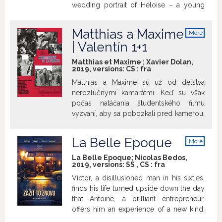
wedding portrait of Héloise – a young
woman from a rich family who has just
left the convent to go to Milan and fulfill
Matthias a Maxime
More
her mother’s wish. Héloise refuses the
info
| Valentín 1+1
arranged marriage and sitting for the
portrait. Marianne therefore disguises
Matthias et Maxime ; Xavier Dolan,
herself as a lady’s maid and secretly
2019, versions:
CS
:
fra
paints her at night from memory.
Matthias a Maxime sú už od detstva
Gradually, a mutual attraction grows
nerozlučnými kamarátmi. Keď sú však
between the two women, strengthened
počas natáčania študentského filmu
by the approaching end of Héloise’s
vyzvaní, aby sa pobozkali pred kamerou,
freedom.
všetko sa náhle zmení. Zdanlivo
nenarušiteľné puto je zneistené
La Belle Epoque
More
pochybnosťami, aké city k sebe v
info
skutočnosti prechovávajú. Xavier Dolan je
La Belle Epoque; Nicolas Bedos,
2019, versions:
SS
,
CS
:
fra
opäť tu, tentoraz s príbehom o dvoch od
detstva nerozlučných kamarátov
Victor, a disillusioned man in his sixties,
Matthiasa a Maxima. Keď sa pri natáčaní
finds his life turned upside down the day
študentského filmu pobozkajú, ako to od
that Antoine, a brilliant entrepreneur,
nich žiada scenár, spustí sa reťazec
offers him an experience of a new kind:
udalostí vedúci k množstvu otázok,
mixing theatrical artifice and historical