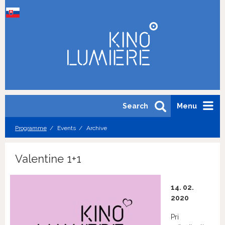
Search
Menu
Programme
Events
Archive
Valentine 1+1
14. 02.
2020
Pri