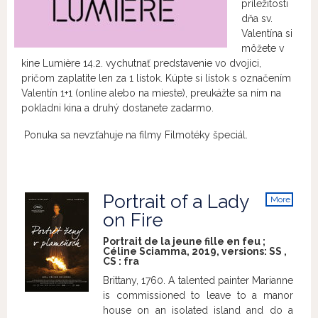
príležitosti
dňa sv.
Valentína si
môžete v
kine Lumière 14.2. vychutnať predstavenie vo dvojici,
pričom zaplatíte len za 1 lístok. Kúpte si lístok s označením
Valentín 1+1 (online alebo na mieste), preukážte sa ním na
pokladni kina a druhý dostanete zadarmo.
Ponuka sa nevzťahuje na filmy Filmotéky špeciál.
Portrait of a Lady
More
info
on Fire
Portrait de la jeune fille en feu ;
Céline Sciamma, 2019, versions:
SS
,
CS
:
fra
Brittany, 1760. A talented painter Marianne
is commissioned to leave to a manor
house on an isolated island and do a