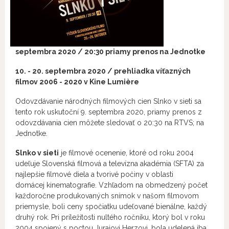
septembra 2020 / 20:30 priamy prenos na Jednotke
10. - 20. septembra 2020 / prehliadka víťazných
filmov 2006 - 2020 v Kine Lumi
è
re
Odovzdávanie národných filmových cien Slnko v sieti sa
tento rok uskutoční 9. septembra 2020, priamy prenos z
odovzdávania cien môžete sledovať o 20:30 na RTVS; na
Jednotke.
Slnko v sieti
je filmové ocenenie, ktoré od roku 2004
udeľuje Slovenská filmová a televízna akadémia (SFTA) za
najlepšie filmové diela a tvorivé počiny v oblasti
domácej kinematografie. Vzhľadom na obmedzený počet
každoročne produkovaných snímok v našom filmovom
priemysle, boli ceny spočiatku udeľované bienálne, každý
druhý rok. Pri príležitosti nultého ročníku, ktorý bol v roku
2004 spojený s poctou Jurajovi Herzovi, bola udelená iba