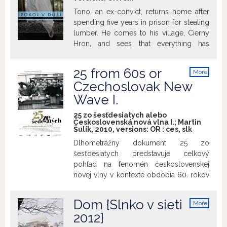
Tono, an ex-convict, returns home after
spending five years in prison for stealing
lumber. He comes to his village, Cierny
Hron, and sees that everything has
changed: a stranger to his wife and 5-
year-old son and jobless, because no-
25 from 60s or
More
one wants to hire a thief. (source:
info
Czechoslovak New
imdb.com)
Wave I.
25 zo šesťdesiatych alebo
Československá nová vlna I.; Martin
Šulík, 2010, versions:
OR
:
ces
,
slk
Dlhometrážny dokument 25 zo
šesťdesiatych predstavuje celkový
pohľad na fenomén československej
novej vlny v kontexte obdobia 60. rokov
20. storočia. Dvadsaťpäť profilov tvorcov
s komentármi filmových historikov
Dom {Slnko v sieti
More
ponúka divákom širší pohľad na zlatú éru
info
2012}
československého filmu. Film ukazuje