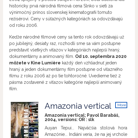
historicky prvá národná filmová cena Slnko v sieti za
výnimočný prínos slovenskej kinematografii tomuto
režisérovi. Ceny v súťažných kategóriách sa odovzdávajú
od roku 2006.
Keďže národné filmové ceny sa tento rok odovzdávajú už
po jubilejný, desiaty raz, rozhodli sme sa vám postupne
predstaviť všetkých víťazov v kategóriách najlepší hraný,
dokumentárny a animovaný film.
Od 10. septembra 2020
môžete v Kine Lumière
každý deň vzhliadnuť jeden
hraný a jeden dokumentárny film postupne od víťazného
filmu z roku 2006 až po tie tohtoročné. Uvedieme tiež 2
pásma zostavené z víťazov kategórie najlepší animovaný
film.
Amazonia vertical
More
info
Amazonia vertical; Pavol Barabáš,
2004, versions:
OR
:
slk
Auyan Tepui... Najväčšia stolová hora
Amazónie... Indiáni veria, že na jej vrchole