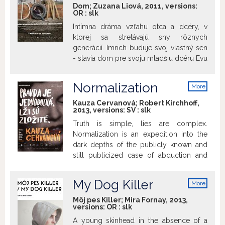
českú a slovenskú kinematografiu 60.
Dom; Zuzana Liová, 2011, versions:
rokov v domácom, nadnárodnom i
OR
:
slk
medzigeneračnom kontexte. Pomenúva,
Intímna dráma vzťahu otca a dcéry, v
čím nová vlna prekročila doterajšie
ktorej sa stretávajú sny rôznych
umelecké meradlá, o čo obohatila
generácií. Imrich buduje svoj vlastný sen
svetovú kinematografiu, kde zanechala
- stavia dom pre svoju mladšiu dcéru Evu
nezmazateľnú stopu.
a očakáva, že tým navždy upevní ich
rodinné puto.
Normalization
More
info
Kauza Cervanová; Robert Kirchhoff,
2013, versions:
SV
:
slk
Truth is simple, lies are complex.
Normalization is an expedition into the
dark depths of the publicly known and
still publicized case of abduction and
murder of a young medical student from
1976. Docu-tragedy on the right for
My Dog Killer
More
justice is also looking for the truth in the
info
labyrinth of lies.
Môj pes Killer; Mira Fornay, 2013,
versions:
OR
:
slk
A young skinhead in the absence of a