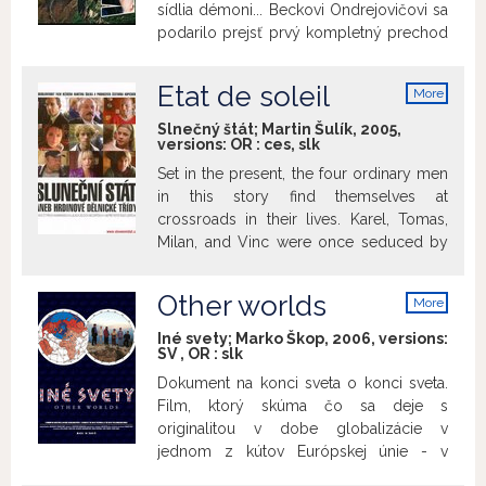
sídlia démoni... Beckovi Ondrejovičovi sa
podarilo prejsť prvý kompletný prechod
hory. Jej vertikálne línie mu tak učarovali,
že sa pod horu vrátil aj s priateľmi, aby
Etat de soleil
More
vyliezli nikým nedotknutú panenskú
info
stenu. Amazonia vertical - film o sile
Slnečný štát; Martin Šulík, 2005,
versions:
OR
:
ces
,
slk
prírody a dobrodružnom objavovaní
strateného sveta. Film, ktorý osloví tú
Set in the present, the four ordinary men
krehkú časť v nás...
in this story find themselves at
crossroads in their lives. Karel, Tomas,
Milan, and Vinc were once seduced by
the possibility of making money in
Ostrava's cosmopolitan melting pot. But
Other worlds
More
times are changing - the company has
info
offered their jobs to foreign workers. The
Iné svety; Marko Škop, 2006, versions:
SV
,
OR
:
slk
friends try to solve their job loss by
going into business themselves. But
Dokument na konci sveta o konci sveta.
instead of the success they expected,
Film, ktorý skúma čo sa deje s
they only sink deeper into debt and go
originalitou v dobe globalizácie v
through a number of unpleasant events
jednom z kútov Európskej únie - v
that testify to their inexperience and
regióne Šariš.