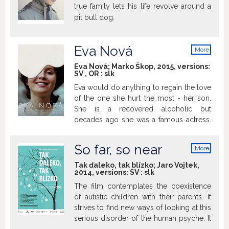
true family lets his life revolve around a
pit bull dog.
Eva Nová
More
info
Eva Nová; Marko Škop, 2015, versions:
SV
,
OR
:
slk
Eva would do anything to regain the love
of the one she hurt the most - her son.
She is a recovered alcoholic but
decades ago she was a famous actress.
{Toronto IFF 2015 - FIPRESCI PRIZE}
So far, so near
More
info
Tak ďaleko, tak blízko; Jaro Vojtek,
2014, versions:
SV
:
slk
The film contemplates the coexistence
of autistic children with their parents. It
strives to find new ways of looking at this
serious disorder of the human psyche. It