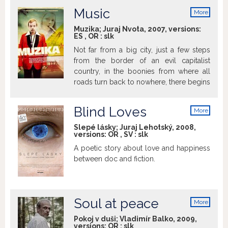
naivety. Even their private lives become
Music
More
complicated. Personal crises and an
info
inability to adapt to new conditions are
Muzika; Juraj Nvota, 2007, versions:
the hallmarks of life in the real world, an
ES
,
OR
:
slk
environment scarred by existential
Not far from a big city, just a few steps
uncertainty in a once rich industrial city...
from the border of an evil capitalist
country, in the boonies from where all
roads turn back to nowhere, there begins
a story about a story about a chap who
hoped that music will help him get on a
Blind Loves
More
sunny side of life but instead he let his
info
music go down the drains. It is also a
Slepé lásky; Juraj Lehotský, 2008,
versions:
OR
,
SV
:
slk
story about his friends, desires and
dreams of freedom which was one of the
A poetic story about love and happiness
most precious, best guarded and least
between doc and fiction.
accessible values in the Czechoslovakia
of the 1970s and 1980s. Where could he
find it?
Soul at peace
More
info
Pokoj v duši; Vladimír Balko, 2009,
versions:
OR
:
slk