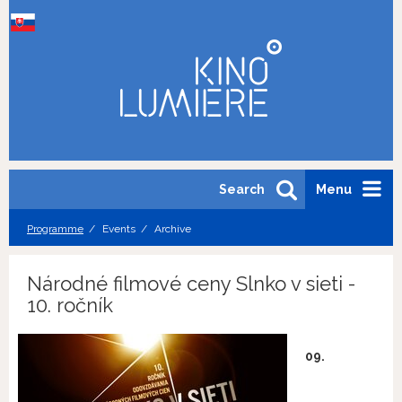
Search
Menu
Programme
Events
Archive
Národné filmové ceny Slnko v sieti -
10. ročník
09.