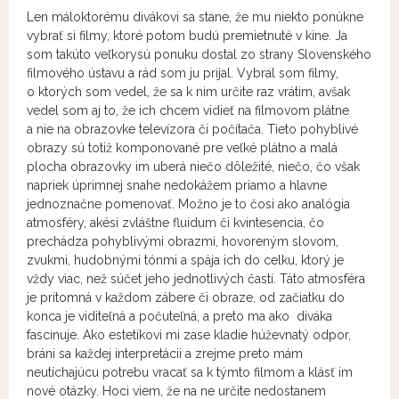
Len máloktorému divákovi sa stane, že mu niekto ponúkne
vybrať si filmy, ktoré potom budú premietnuté v kine. Ja
som takúto veľkorysú ponuku dostal zo strany Slovenského
filmového ústavu a rád som ju prijal. Vybral som filmy,
o ktorých som vedel, že sa k nim určite raz vrátim, avšak
vedel som aj to, že ich chcem vidieť na filmovom plátne
a nie na obrazovke televízora či počítača. Tieto pohyblivé
obrazy sú totiž komponované pre veľké plátno a malá
plocha obrazovky im uberá niečo dôležité, niečo, čo však
napriek úprimnej snahe nedokážem priamo a hlavne
jednoznačne pomenovať. Možno je to čosi ako analógia
atmosféry, akési zvláštne fluidum či kvintesencia, čo
prechádza pohyblivými obrazmi, hovoreným slovom,
zvukmi, hudobnými tónmi a spája ich do celku, ktorý je
vždy viac, než súčet jeho jednotlivých častí. Táto atmosféra
je prítomná v každom zábere či obraze, od začiatku do
konca je viditeľná a počuteľná, a preto ma ako diváka
fascinuje. Ako estetikovi mi zase kladie húževnatý odpor,
bráni sa každej interpretácii a zrejme preto mám
neutíchajúcu potrebu vracať sa k týmto filmom a klásť im
nové otázky. Hoci viem, že na ne určite nedostanem