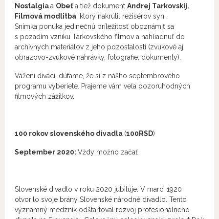
Nostalgia
a
Obeť
a tiež dokument
Andrej Tarkovskij.
Filmová modlitba
, ktorý nakrútil režisérov syn.
Snímka ponúka jedinečnú príležitosť oboznámiť sa
s pozadím vzniku Tarkovského filmov a nahliadnuť do
archívnych materiálov z jeho pozostalosti (zvukové aj
obrazovo-zvukové nahrávky, fotografie, dokumenty).
Vážení diváci, dúfame, že si z nášho septembrového
programu vyberiete. Prajeme vám veľa pozoruhodných
filmových zážitkov.
100 rokov slovenského divadla
(
100
RSD
)
September 2020:
Vždy možno začať
Slovenské divadlo v roku 2020 jubiluje. V marci 1920
otvorilo svoje brány Slovenské národné divadlo. Tento
významný medzník odštartoval rozvoj profesionálneho