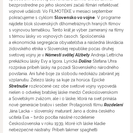
bezprostredne po jeho skončení začali filmári reflektovať
vojnové udalosti. Vo FILMOTÉKE v mesiaci september
pokračujeme s cyklom
Slovensko vo vojne
. V programe
nájdete blok slovenských dlhometrážnych hraných filmov
s vojnovou tematikou. Tento krát je výber zameraný na filmy
s témou lásky vo vojnových časoch. Spoločenská
a ekonomická segregácia obyvateľstva a následná likvidácia
židovského etnika v Slovenskej republike počas druhej
svetovej vojny je v
Námestí svätej Alžbety
Andreja Lettricha
prekážkou lásky Evy a Igora. Lyrická
Dolina
Štefana Uhra
rozpráva príbeh lásky na pozadí Slovenského národného
povstania. Ani tuhé boje za slobodu nedokážu zabrániť jej
vzplanutiu. Železo lásky sa kuje za horúca. Epické
Stretnutie
rozkročené cez obe svetové vojny vypovedá
nielen o odvekej bratskej láske medzi Československom
a Sovietskym zväzom, ale i o láske, ktorá na svet prináša
nové generácie bratov i sestier. Protagonisti filmu
Rozdelení
Jána Lacka – slovenský maturant Jano a dcéra českého
učiteľa Eva – tvrdo pocítia násilné rozdelenie
Československa v roku 1939, ktoré ich láske kladie
nebezpečné nástrahy. Príbeh takmer spaghetti