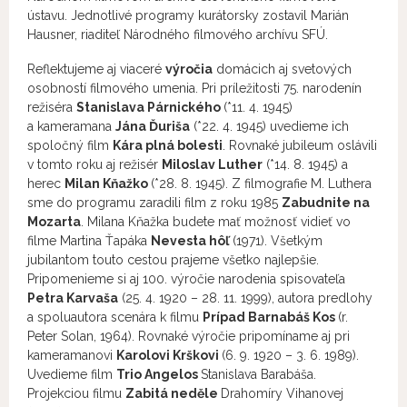
ústavu. Jednotlivé programy kurátorsky zostavil Marián
Hausner, riaditeľ Národného filmového archívu SFÚ.
Reflektujeme aj viaceré
výročia
domácich aj svetových
osobností filmového umenia. Pri príležitosti 75. narodenín
režiséra
Stanislava Párnického
(*11. 4. 1945)
a kameramana
Jána Ďuriša
(*22. 4. 1945) uvedieme ich
spoločný film
Kára plná bolesti
. Rovnaké jubileum oslávili
v tomto roku aj režisér
Miloslav Luther
(*14. 8. 1945) a
herec
Milan Kňažko
(*28. 8. 1945). Z filmografie M. Luthera
sme do programu zaradili film z roku 1985
Zabudnite na
Mozarta
. Milana Kňažka budete mať možnosť vidieť vo
filme Martina Ťapáka
Nevesta hôľ
(1971). Všetkým
jubilantom touto cestou prajeme všetko najlepšie.
Pripomenieme si aj 100. výročie narodenia spisovateľa
Petra Karvaša
(25. 4. 1920 – 28. 11. 1999), autora predlohy
a spoluautora scenára k filmu
Prípad Barnabáš Kos
(r.
Peter Solan, 1964). Rovnaké výročie pripomíname aj pri
kameramanovi
Karolovi Krškovi
(6. 9. 1920 – 3. 6. 1989).
Uvedieme film
Trio Angelos
Stanislava Barabáša.
Projekciou filmu
Zabitá neděle
Drahomíry Vihanovej