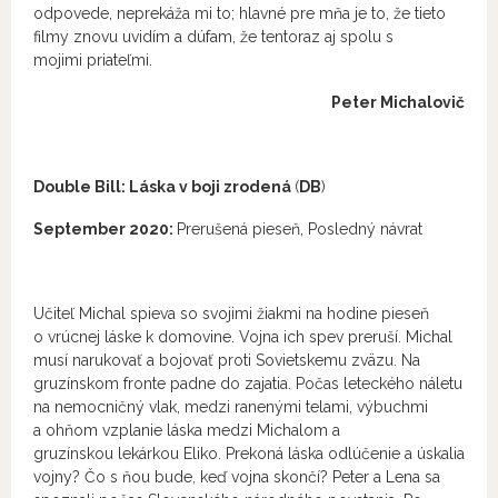
odpovede, neprekáža mi to; hlavné pre mňa je to, že tieto
filmy znovu uvidím a dúfam, že tentoraz aj spolu s
mojimi priateľmi.
Peter Michalovič
Double Bill: Láska v boji zrodená
(
DB
)
September 2020:
Prerušená pieseň, Posledný návrat
Učiteľ Michal spieva so svojimi žiakmi na hodine pieseň
o vrúcnej láske k domovine. Vojna ich spev preruší. Michal
musí narukovať a bojovať proti Sovietskemu zväzu. Na
gruzínskom fronte padne do zajatia. Počas leteckého náletu
na nemocničný vlak, medzi ranenými telami, výbuchmi
a ohňom vzplanie láska medzi Michalom a
gruzínskou lekárkou Eliko. Prekoná láska odlúčenie a úskalia
vojny? Čo s ňou bude, keď vojna skončí? Peter a Lena sa