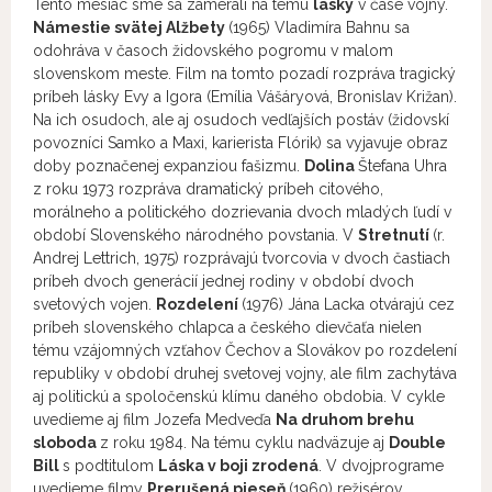
Tento mesiac sme sa zamerali na tému
lásky
v čase vojny.
Námestie svätej Alžbety
(1965) Vladimíra Bahnu sa
odohráva v časoch židovského pogromu v malom
slovenskom meste. Film na tomto pozadí rozpráva tragický
príbeh lásky Evy a Igora (Emília Vášáryová, Bronislav Križan).
Na ich osudoch, ale aj osudoch vedľajších postáv (židovskí
povozníci Samko a Maxi, karierista Flórik) sa vyjavuje obraz
doby poznačenej expanziou fašizmu.
Dolina
Štefana Uhra
z roku 1973 rozpráva dramatický príbeh citového,
morálneho a politického dozrievania dvoch mladých ľudí v
období Slovenského národného povstania. V
Stretnutí
(r.
Andrej Lettrich, 1975) rozprávajú tvorcovia v dvoch častiach
príbeh dvoch generácií jednej rodiny v období dvoch
svetových vojen.
Rozdelení
(1976) Jána Lacka otvárajú cez
príbeh slovenského chlapca a českého dievčaťa nielen
tému vzájomných vzťahov Čechov a Slovákov po rozdelení
republiky v období druhej svetovej vojny, ale film zachytáva
aj politickú a spoločenskú klímu daného obdobia. V cykle
uvedieme aj film Jozefa Medveďa
Na druhom brehu
sloboda
z roku 1984. Na tému cyklu nadväzuje aj
Double
Bill
s podtitulom
Láska v boji zrodená
. V dvojprograme
uvedieme filmy
Prerušená pieseň
(1960) režisérov