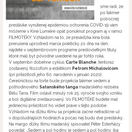
sme radi, že
po takmer
polročnej
prestávke vynútenej epidémiou ochorenia COVID-19 vám
môžeme v Kine Lumière opäť ponúknuť program aj v rámci
FILMOTÉKY. Vzhľadom na to, že prevádzka kina bola
prerušená uprostred marca prakticky zo dňa na deň,
nájdete v septembrovom programe predovšetkým tituly,
ktoré mali byť pôvodne uvedené na jar tohto roka.
V septembri dobehne cyklus
Carte Blanche
, tentoraz
zostavený filozofom a estetikom
Petrom Michalovičom
(pri príležitosti jeho 60. narodenín v januári 2020).
Čerešničkou na torte bude projekcia takmer sedem a
polhodinového
Satanského tanga
maďarského režiséra
Bélu Tarra. Film oslávil minulý rok 25. výročie svojho vzniku
a bol digitálne zreštaurovaný. Vo FILMOTÉKE budete mať
jedinečnú príležitosť ho vidieť práve v tejto podobe.
Vzhľadom na dĺžku filmu sa projekcia začne netradične už
v dopoludňajších hodinách a počas nej budú dve prestávky.
Na margo dĺžky filmu maďarský spisovateľ Péter Esterházy
povedal: „Sedem a pol hodiny je sedem a pol hodiny, iba