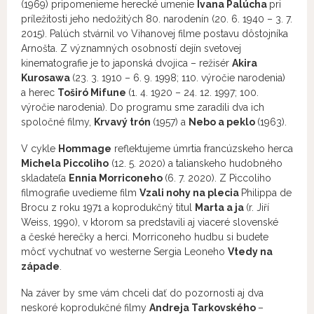
(1969) pripomenieme herecké umenie
Ivana Palúcha
pri
príležitosti jeho nedožitých 80. narodenín (20. 6. 1940 – 3. 7.
2015). Palúch stvárnil vo Vihanovej filme postavu dôstojníka
Arnošta. Z významných osobností dejín svetovej
kinematografie je to japonská dvojica – režisér
Akira
Kurosawa
(23. 3. 1910 – 6. 9. 1998; 110. výročie narodenia)
a herec
Toširó Mifune
(1. 4. 1920 – 24. 12. 1997; 100.
výročie narodenia). Do programu sme zaradili dva ich
spoločné filmy,
Krvavý trón
(1957) a
Nebo a peklo
(1963).
V cykle
Hommage
reflektujeme úmrtia francúzskeho herca
Michela Piccoliho
(12. 5. 2020) a talianskeho hudobného
skladateľa
Ennia Morriconeho
(6. 7. 2020). Z Piccoliho
filmografie uvedieme film
Vzali nohy na plecia
Philippa de
Brocu z roku 1971 a koprodukčný titul
Marta a ja
(r. Jiří
Weiss, 1990), v ktorom sa predstavili aj viaceré slovenské
a české herečky a herci. Morriconeho hudbu si budete
môcť vychutnať vo westerne Sergia Leoneho
Vtedy na
západe
.
Na záver by sme vám chceli dať do pozornosti aj dva
neskoré koprodukčné filmy
Andreja Tarkovského
–