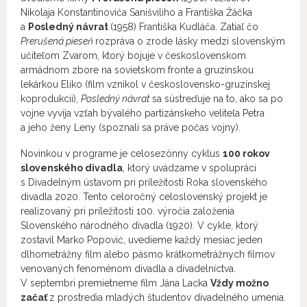
Nikolaja Konstantinoviča Sanišviliho a Františka Žáčka
a
Posledný návrat
(1958) Františka Kudláča. Zatiaľ čo
Prerušená pieseň
rozpráva o zrode lásky medzi slovenským
učiteľom Zvarom, ktorý bojuje v československom
armádnom zbore na sovietskom fronte a gruzínskou
lekárkou Eliko (film vznikol v československo-gruzínskej
koprodukcii),
Posledný návrat
sa sústreďuje na to, ako sa po
vojne vyvíja vzťah bývalého partizánskeho veliteľa Petra
a jeho ženy Leny (spoznali sa práve počas vojny).
Novinkou v programe je celosezónny cyklus
100 rokov
slovenského divadla
, ktorý uvádzame v spolupráci
s Divadelným ústavom pri príležitosti Roka slovenského
divadla 2020. Tento celoročný celoslovenský projekt je
realizovaný pri príležitosti 100. výročia založenia
Slovenského národného divadla (1920). V cykle, ktorý
zostavil Marko Popović, uvedieme každý mesiac jeden
dlhometrážny film alebo pásmo krátkometrážnych filmov
venovaných fenoménom divadla a divadelníctva.
V septembri premietneme film Jána Lacka
Vždy možno
začať
z prostredia mladých študentov divadelného umenia.