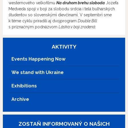
westernového veľkofilmu
Na druhom brehu sloboda
Jozefa
Medveďa spojí v boji za slobodu srdcia i telá bulharských
študentov so slovenskými dievčinami. V septembri sme
k téme cyklu priradili aj dvojprogram
Double Bill
s príznačným podnázvom
Láska v boji zrodená
.
AKTIVITY
Events Happening Now
We stand with Ukraine
Exhibitions
Archive
ZOSTAŇ INFORMOVANÝ O NAŠICH