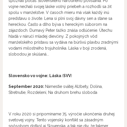
spoznali počas Slovenského národného povstania. Po
vojne nechali svojej láske voľný priebeh a rozhodli sa žiť
spolu v manželstve. V časoch mieru má však každý inú
predstavu o živote. Lena si plní svoj dávny sen a stane sa
herečkou. Často a dlho býva s hereckým súborom na
zájazdoch. Dumavý Peter ťažko znáša odlúčenie. Útechu
hľadá v náručí mladej dievčiny. Z pokojných vôd
manželského prístavu sa vydáva na búrlivú plavbu zradnými
vodami milostného trojuholníka. Láska v boji zrodená,
slobodou je skúšaná...
Slovensko vo vojne: Láska
(
SVV
)
September 2020:
Námestie svätej Alžbety, Dolina,
Stretnutie, Rozdelení, Na druhom brehu sloboda
V roku 2020 si pripomíname 75. výročie ukončenia druhej
svetovej vojny. Tento vojenský konflikt sa zásadným
spôsobom dotkol aj Slovenska, a tak nie div, že takmer