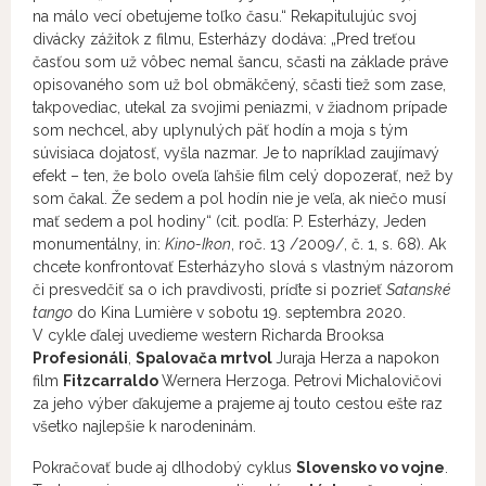
na málo vecí obetujeme toľko času.“ Rekapitulujúc svoj
divácky zážitok z filmu, Esterházy dodáva: „Pred treťou
časťou som už vôbec nemal šancu, sčasti na základe práve
opisovaného som už bol obmäkčený, sčasti tiež som zase,
takpovediac, utekal za svojimi peniazmi, v žiadnom prípade
som nechcel, aby uplynulých päť hodín a moja s tým
súvisiaca dojatosť, vyšla nazmar. Je to napríklad zaujímavý
efekt – ten, že bolo oveľa ľahšie film celý dopozerať, než by
som čakal. Že sedem a pol hodín nie je veľa, ak niečo musí
mať sedem a pol hodiny“ (cit. podľa: P. Esterházy, Jeden
monumentálny, in:
Kino-Ikon
, roč. 13 /2009/, č. 1, s. 68). Ak
chcete konfrontovať Esterházyho slová s vlastným názorom
či presvedčiť sa o ich pravdivosti, príďte si pozrieť
Satanské
tango
do Kina Lumière v sobotu 19. septembra 2020.
V cykle ďalej uvedieme western Richarda Brooksa
Profesionáli
,
Spalovača mrtvol
Juraja Herza a napokon
film
Fitzcarraldo
Wernera Herzoga. Petrovi Michalovičovi
za jeho výber ďakujeme a prajeme aj touto cestou ešte raz
všetko najlepšie k narodeninám.
Pokračovať bude aj dlhodobý cyklus
Slovensko vo vojne
.