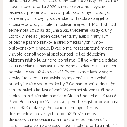
divadla na Slovensku. Celoročný celoslovenský projekt Rok
slovenského divadla 2020 sa nesie v znamení výstav,
festivalov, prezentácií nových publikácií a iných podujatí
zameraných na dejiny slovenského divadla ako aj jeho
súčasné podoby. Jubileum oslávime aj vo FILMOTÉKE. Od
septembra 2020 až do júna 2021 uvedieme každý druhý
utorok v mesiaci jeden dokumentárny alebo hraný film,
prípadne pásmo krátko- a stredometrážnych filmov
o slovenskom divadle. Divadlo má nezastupiteľné miesto
v živote jednotlivcov aj spoločnosti; je tiež dôležitým
pilierom nášho kultúrneho bohatstva. Citlivo vníma a odráža
aktuálne dianie a nastavuje spoločnosti zrkadlo. Čo ale tvorí
podstatu divadla? Ako vzniká? Prečo takmer každý večer
stovky ľudí sledujú na javisku vymyslené a aj pravdivé
príbehy? Aké divadlo môže byt? Čo nám ponúka dnes, čo
nám ponúkalo kedysi dávno? Významní slovenskí filmoví
a televízni režiséri ako napríklad Štefan Uher, Martin Slivka či
Pavol Benca sa pokúšali vo svojej tvorbe nájsť odpovede na
tieto a ďalšie otázky. Projekcie ich hraných filmov,
dokumentov, televíznych reportáží či záznamov
divadelných inscenácií nám môžu pomôcť nielen oživiť
staré inscenácie a zlate časy slovenského divadla a priblížiť