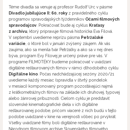
Téme divadla sa venuje aj profesor Rudolf Urc v pásme
Divadlo jubilujúce II: 60. roky
z pravidelného cyklu
programov spravodajských týždenníkov
Očami filmových
spravodajcov
. Pokračovať bude aj cyklus
Kraťasy
z archívu
, ktorý pripravuje filmová historička Eva Filová.
V septembri uvedieme reprízu pásma
Petržalské
variácie
, o ktoré bol v januári zvýšený záujem. Ak vás
zaujíma, ako sa menila tvár Petržalky a ako sa v nej dnes
býva, program Evy Filovej je určený práve pre vás. V
programe FILMOTÉKY budeme pokračovať v uvádzaní
digitálne reštaurovaných filmov v rámci dlhodobého cyklu
Digitálne kino
. Počas nadchádzajúcej sezóny 2020/21
uvedieme každý mesiac (spravidla v štvrtý pondelok
v mesiaci) komponovaný program pozostávajúci najmä
z krátkometrážnych filmov na základe ich druhovej, typovej
alebo žánrovej príbuznosti. Cieľom cyklu je predstaviť
slovenské kinematografické diela v ich digitálne
reštaurovanej podobe, pričom viaceré z nich budú v tejto
podobe uvádzané v kine na verejnosti vôbec po prvýkrát.
Všetky uvádzané filmy boli digitálne reštaurované v
Národnom filmovom archíve Slovenského filmového