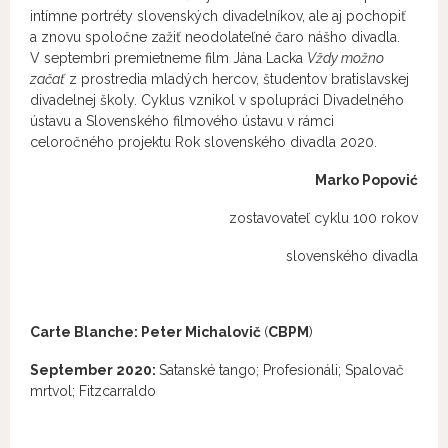
intímne portréty slovenských divadelníkov, ale aj pochopiť
a znovu spoločne zažiť neodolateľné čaro nášho divadla.
V septembri premietneme film Jána Lacka
Vždy možno
začať
z prostredia mladých hercov, študentov bratislavskej
divadelnej školy. Cyklus vznikol v spolupráci Divadelného
ústavu a Slovenského filmového ústavu v rámci
celoročného projektu Rok slovenského divadla 2020.
Marko Popović
zostavovateľ cyklu 100 rokov
slovenského divadla
Carte Blanche: Peter Michalovič
(
CBPM
)
September 2020:
Satanské tango; Profesionáli; Spalovač
mrtvol; Fitzcarraldo