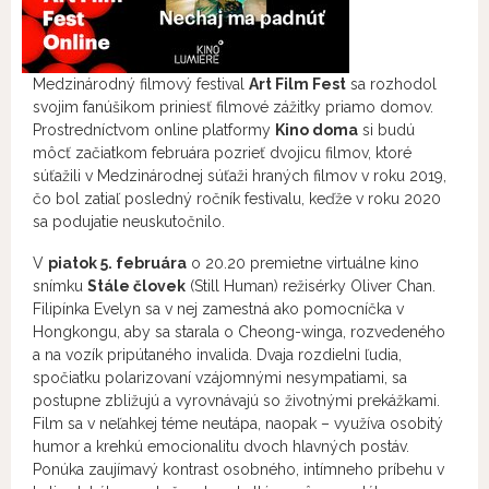
Medzinárodný filmový festival
Art Film Fest
sa rozhodol
svojim fanúšikom priniesť filmové zážitky priamo domov.
Prostredníctvom online platformy
Kino doma
si budú
môcť začiatkom februára pozrieť dvojicu filmov, ktoré
súťažili v
Medzinárodnej súťaži hraných filmov
v roku 2019,
čo bol zatiaľ posledný ročník festivalu, keďže v roku 2020
sa podujatie neuskutočnilo.
V
piatok 5. februára
o 20.20 premietne virtuálne kino
snímku
Stále človek
(Still Human) režisérky
Oliver Chan
.
Filipínka Evelyn sa v nej zamestná ako pomocníčka v
Hongkongu, aby sa starala o Cheong-winga, rozvedeného
a na vozík pripútaného invalida. Dvaja rozdielni ľudia,
spočiatku polarizovaní vzájomnými nesympatiami, sa
postupne zbližujú a vyrovnávajú so životnými prekážkami.
Film sa v neľahkej téme neutápa, naopak – využíva osobitý
humor a krehkú emocionalitu dvoch hlavných postáv.
Ponúka zaujímavý kontrast osobného, intímneho príbehu v