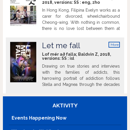
2018, versions:
SS
:
eng
,
zho
In Hong Kong, Filipina Evelyn works as a
carer for divorced, wheelchairbound
Cheong-wing. With nothing in common,
there is no love lost between them at
first, but they eventually grow close,
facing life’s challenges together.
Let me fall
More
Produced by the studio of wellknown
info
Hong Kong filmmaker Fruit Chan, the
Lof mér að falla; Baldvin Z, 2018,
versions:
SS
:
isl
film’s sober subject matter is leavened by
its distinctive humour and the two main
Drawing on true stories and interviews
characters’ fragile emotionality. The
with the families of addicts, this
personal, intimate story is thrown into
harrowing portrait of addiction follows
stark relief by its backdrop – the socially
Stella and Magnea through the decades
and culturally diverse metropolis that is
as precarious teenage years morph into
Hong Kong.
perilous adulthoods.
AKTIVITY
Events Happening Now