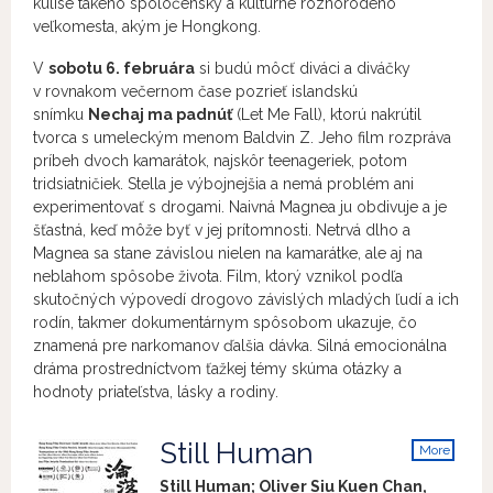
kulise takého spoločensky a kultúrne rôznorodého
veľkomesta, akým je Hongkong.
V
sobotu 6. februára
si budú môcť diváci a diváčky
v rovnakom večernom čase pozrieť islandskú
snímku
Nechaj ma padnúť
(Let Me Fall), ktorú nakrútil
tvorca s umeleckým menom
Baldvin Z
. Jeho film rozpráva
príbeh dvoch kamarátok, najskôr teenageriek, potom
tridsiatničiek. Stella je výbojnejšia a nemá problém ani
experimentovať s drogami. Naivná Magnea ju obdivuje a je
šťastná, keď môže byť v jej prítomnosti. Netrvá dlho a
Magnea sa stane závislou nielen na kamarátke, ale aj na
neblahom spôsobe života. Film, ktorý vznikol podľa
skutočných výpovedí drogovo závislých mladých ľudí a ich
rodín, takmer dokumentárnym spôsobom ukazuje, čo
znamená pre narkomanov ďalšia dávka. Silná emocionálna
dráma prostredníctvom ťažkej témy skúma otázky a
hodnoty priateľstva, lásky a rodiny.
Still Human
More
info
Still Human; Oliver Siu Kuen Chan,