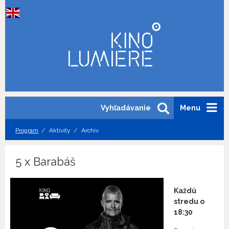
Vyhľadávanie
Menu
Program
Aktivity
Archív
5 x Barabáš
Každú
stredu o
18:30