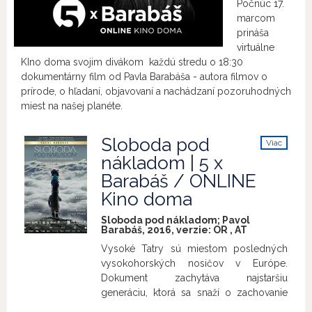
Počnúc 17.
marcom
prináša
virtuálne
KIno doma svojim divákom každú stredu o 18:30
dokumentárny film od Pavla Barabáša - autora filmov o
prírode, o hľadaní, objavovaní a nachádzaní pozoruhodných
miest na našej planéte.
Sloboda pod
Viac
info
nákladom | 5 x
Barabáš / ONLINE
Kino doma
Sloboda pod nákladom; Pavol
Barabáš, 2016, verzie:
OR
,
AT
Vysoké Tatry sú miestom posledných
vysokohorských nosičov v Európe.
Dokument zachytáva najstaršiu
generáciu, ktorá sa snaží o zachovanie
tohto fyzicky i psychicky náročného