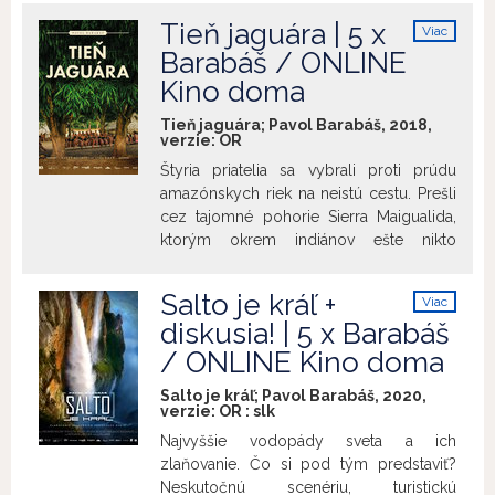
remesla. So stovkou kíl na chrbte sa
Tieň jaguára | 5 x
Viac
brodia v snehu, stúpajú lavinóznymi
info
Barabáš / ONLINE
svahmi, odolávajú búrke i víchrici. Ich
Kino doma
remeslo nie je len prácou a zárobkom,
ale i cestou k vnútornému pokoju. V
Tieň jaguára; Pavol Barabáš, 2018,
dokumentárnom filme Sloboda pod
verzie:
OR
nákladom spoznáme najstaršiu generáciu
Štyria priatelia sa vybrali proti prúdu
tatranských nosičov, ktorí zásobujú
amazónskych riek na neistú cestu. Prešli
vysokohorské chaty. Dozvieme sa, prečo
cez tajomné pohorie Sierra Maigualida,
si zvolili tento spôsob života a ostali
ktorým okrem indiánov ešte nikto
poslednými mohykánmi na európskom
neprešiel. Dostali sa tak do ich sveta. Do
kontinente. A možno sa zamyslíme aj nad
sveta založeného na úcte k vlastnému
vlastným nákladom, ktorý všetci nosíme.
Salto je kráľ +
Viac
spoločenstvu. Vďaka spiritualite sú
info
diskusia! | 5 x Barabáš
prepojení s okolitou prírodou. Veria, že
/ ONLINE Kino doma
poškodiť prales znamená poškodiť
samých seba. Jedni z posledných
Salto je kráľ; Pavol Barabáš, 2020,
prírodných indiánov na tejto planéte
verzie:
OR
:
slk
prijali odvážlivcov do svojej osady a
Najvyššie vodopády sveta a ich
umožnili im spoznať a autenticky zachytiť
zlaňovanie. Čo si pod tým predstaviť?
jednoduchosť ich bytia a priniesť tak
Neskutočnú scenériu, turistickú