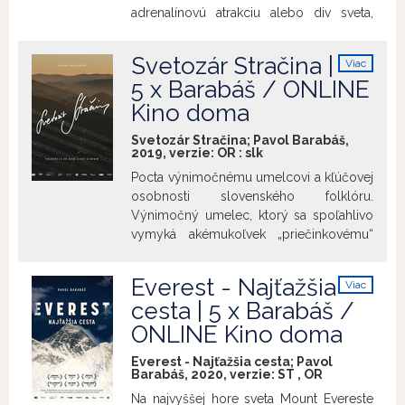
dôležité poznanie.
adrenalínovú atrakciu alebo div sveta,
ktorý bežný smrteľník nedosiahne? A
predsa existuje jedinečná partia
Svetozár Stračina |
Viac
kamarátov, nadšencov a bláznov, ktorá
info
5 x Barabáš / ONLINE
ovláda túto nepostihnuteľnú kategóriu
Kino doma
takmer dokonale. Ich spoločnou výzvou
je objaviť a dosiahnuť ohromný
Svetozár Stračina; Pavol Barabáš,
majestátny živel a splynúť s ním. Cesta k
2019, verzie:
OR
:
slk
vodopádom predstavuje neraz priam
Pocta výnimočnému umelcovi a kľúčovej
priekopnícke výpravy do neznáma, kde
osobnosti slovenského folklóru.
ani tá najdôslednejšia príprava
Výnimočný umelec, ktorý sa spoľahlivo
negarantuje tušený cieľ. Jedinou istotou
vymyká akémukoľvek „priečinkovému“
je sila priateľstva, maximálna dôvera a cit
zaradeniu. Bohém, ktorý bytostne vnímal
spolupatričnosti. Bude to však stačiť na
a rozvíjal autentický folklór. Skladateľ,
pokorenie najvyššieho vodopádu sveta,
Everest - Najťažšia
Viac
ktorého hudobné kompozície
ktorý neodolateľnej výzve zlaniť ho
info
cesta | 5 x Barabáš /
nadchýnajú aj tých, ktorí sa folklóru
spoľahlivo odoláva?
ONLINE Kino doma
vyhýbajú. Zanechal po sebe ohromné
dielo a nezameniteľný odkaz, ktorý nemá
Everest - Najťažšia cesta; Pavol
nasledovníkov. Stračina ostáva rébusom,
Barabáš, 2020, verzie:
ST
,
OR
ktorého hľadanie tajničky pokračuje.
Na najvyššej hore sveta Mount Evereste