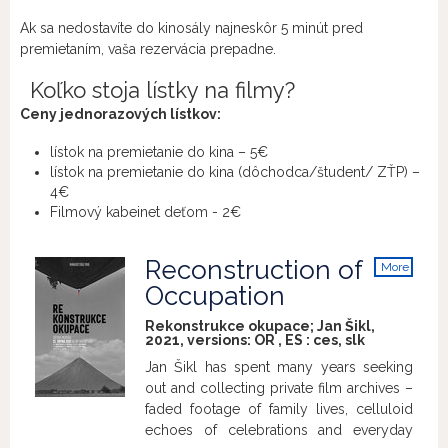
Ak sa nedostavíte do kinosály najneskôr 5 minút pred
premietaním, vaša rezervácia prepadne.
Koľko stoja lístky na filmy?
Ceny jednorazových lístkov:
lístok na premietanie do kina – 5€
lístok na premietanie do kina (dôchodca/študent/ ZŤP) –
4€
Filmový kabeinet deťom - 2€
Reconstruction of
More
info
Occupation
Rekonstrukce okupace; Jan Šikl,
2021, versions:
OR
,
ES
:
ces
,
slk
Jan Šikl has spent many years seeking
out and collecting private film archives –
faded footage of family lives, celluloid
echoes of celebrations and everyday