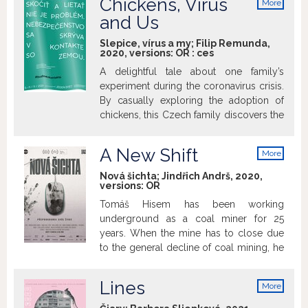
Chickens, Virus
More
is highly intelligent and Freshta, who
pilotný film pripravovanej série pre deti
info
and Us
would do anything to escape her
sa pohráva s biblickým príbehom o
husband's violent grip. (imdb.com)
arche, v ktorej mal Noe zhromaždiť páry
Slepice, vírus a my; Filip Remunda,
niektorých zvierat, aby ich zachránil pred
2020, versions:
OR
:
ces
istým vyhynutím, no tvorcovia tu
A delightful tale about one family’s
pridávajú drobný bonus – zvierací pár,
experiment during the coronavirus crisis.
ktorý by Noe určite zachrániť nechcel.
By casually exploring the adoption of
Tvorí ho spomalený chameleón a
chickens, this Czech family discovers the
prekvapivo rýchly a vrtký kivi.
challenges inherent in the commercial
egg industry.
A New Shift
More
info
Nová šichta; Jindřich Andrš, 2020,
versions:
OR
Tomáš Hisem has been working
underground as a coal miner for 25
years. When the mine has to close due
to the general decline of coal mining, he
is offered a new career as a computer
programmer. He enrols in a state-funded
Lines
More
re-education programme, preparing him
info
for one of the most in-demand jobs.