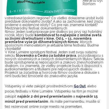
Aké je to byť
Rómom
v stredoeurópskom regióne? Čo všetko dokážeme urobiť kvôli
predstave dokonalého života? A ako sa zachováme, keď zrazu
prídeme o existenčné istoty? Čo pre nás znamená kontakt?
Medzinárodný festival dokumentárnych
filmov
Jeden
svet
pripravuje pre divákov po prvý raz hybridný
ročník, ktorý bude
kombinovať to najlepšie z online sveta
so živými stretnutiami v kine. Od 5. – 11. novembra
premietne vyše 50 dlhometrážnych filmov
, ktorých
spoločným menovateľom je aktuálna téma festivalu:
Buďme
v kontakte!
V Kine Lumiére sprístupní festival
Jeden
svet
svoju súťažnú
sekciu
Slovensko a Česko za ľudské práva
, pozostávajúcu s
nových slovenských a českých dokumentárnych titulov. Sekcia
bude sprístupnená aj nepočujúcim a zrakovo znevýhodneným
divákom, čo znamená, že všetky projekcie budú k dispozícii s
audiokomentárom a titulkami pre nepočujúcich divákov.
Projekcií sa zúčastnia aj tvorcovia filmov osobne a diskusie s
nimi budú tiež tlmočené do znakového jazyka.
Vstupenky si viete zakúpiť prostredníctvom
Go Out
, alebo
počas festivalu v Kine Lumi
è
re.
Vstupenku na film je možné
zakúpiť
najskôr 2 dni pred premietaním
a
najneskôr 15
minút pred premietaním
. Ak máte permanentku, musíte si
tiež rezervovať online svoje miesto na premietaní.