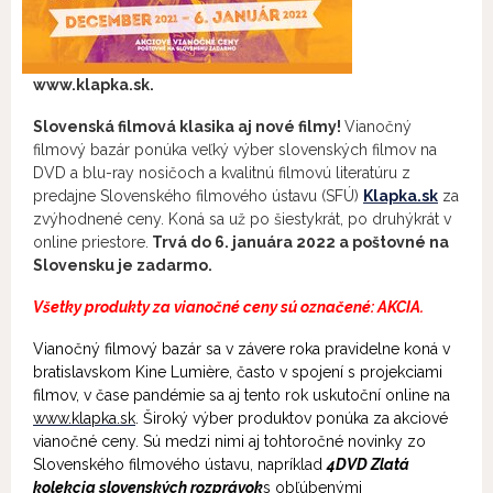
www.klapka.sk.
Slovenská filmová klasika aj nové filmy!
Vianočný
filmový bazár ponúka veľký výber slovenských filmov na
DVD a blu-ray nosičoch a kvalitnú filmovú literatúru z
predajne Slovenského filmového ústavu (SFÚ)
Klapka.sk
za
zvýhodnené ceny. Koná sa už po šiestykrát, po druhýkrát v
online priestore.
Trvá do 6. januára 2022 a poštovné na
Slovensku je zadarmo.
Všetky produkty za vianočné ceny sú označené: AKCIA.
Vianočný filmový bazár sa v závere roka pravidelne koná v
bratislavskom Kine Lumière, často v spojení s projekciami
filmov, v čase pandémie sa aj tento rok uskutoční online na
www.klapka.sk
. Široký výber produktov ponúka za akciové
vianočné ceny. Sú medzi nimi aj tohtoročné novinky zo
Slovenského filmového ústavu, napríklad
4DVD Zlatá
kolekcia slovenských rozprávok
s obľúbenými