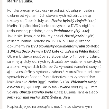
Martina Šulíka
.
Ponuka predajne Klapka.sk je bohatá, obsahuje nosiče s
dielami od významných slovenských režisérov, ale aj
divácky obľúbené tituly ako
Pacho, hybský zbojník
(1975)
Martina Ťapáka, ktorý tento rok vyšiel na DVD v digitálne
reštaurovanej podobe, alebo
Perinbaba
(1985) Juraja
Jakubiska, ktorá je na blu-ray nosiči,
Noční jazdci
(1981)
režiséra Martina Hollého na DVD aj blu-ray, či vzácne
dokumenty na
DVD
Slovenský dokumentárny film 60
alebo
2DVD
6x Dežo Ursiny
a
DVD kolekciu
Best of Viktor Kubal
.
Okrem knižiek a nosičov zo Slovenského filmového ústavu
sú v nej aj tituly od iných vydavateľstiev, vrátane nezávislých
a alternatívnych distribútorov. Za výhodné vianočné ceny sú
aj slovenské filmy vydané v zahraničí v prestížnom britskom
vydavateľstve Second Run a francúzskom vydavateľstve
Malavida ako
Neha
(1991) Martina Šulíka,
Vtáčkovia siroty
a blázni
(1969) Juraja Jakubiska,
Boxer a smrť
(1963) Petra
Solana,
Obrazy starého sveta
(1972) Dušana Hanáka alebo
Keby som mal pušku
(1971) Štefana Uhra.
Klapka.sk je jediná predajňa s nosičmi so slovenskými