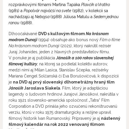
rozprávkovými filmami Martina Ťapáka
Plavčík a Vratko
(1981) a
Popolvár najväčší na svete
(1982), v kolekcii sa
nachádzajú aj
Nebojsa
(1988) Júliusa Matulu a
Sedem jednou
ranou
(1988).
Dlhoočakávané
DVD s kultovým filmom
Na krásnom
modrom Dunaji
(1994) obsahuje ako bonus nový
Film o filme
Na krásnom modrom Dunaji
(2021), ktorý nakrútil režisér
Juraj Johanides, jeden z hlavných predstaviteľov filmu.
V ponuke je aj publikácia
Jánošík a 100 rokov slovenskej
filmovej kultúry
, na ktorej sa podieľal kolektív autorov,
medzi nimi aj Milan Lasica, Stanislav Ščepka, režisérky
Mariana Čengel Solčanská či Eva Borušovičová, k dispozícii
je
na DVD aj prvý slovenský dlhometrážny hraný film
Jánošík
Jaroslava Siakeľa
. Film, ktorý je adaptáciou
legendy o ľudovom hrdinovi Jurajovi Jánošíkovi, nakrútila v
roku 1921 slovensko-americká spoločnosť „Tatra“ Film
Corporation a DVD prináša jeho ozvučenú rekonštruovanú
verziu, ktorú v roku 1975 dramaturgicky a režijne upravil
filmový historik Ivan Rumanovský. Pripravený je aj
nástenný
filmový kalendár na rok 2022 venovaný filmom