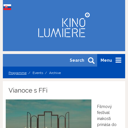
Search
Menu
Programme
Events
Archive
Vianoce s FFi
Filmový
festival
inakosti
prináša do