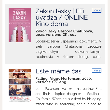
Zákon lásky | FFi
More
info
uvádza / ONLINE
Kino doma
Zákon lásky; Barbora Chalupová,
2021, versions:
OR
:
ces
Spolurežisérka úspešného dokumentu V
sieti, Barbora Chalupová, debutuje
tragikomickým dokumentárnym
roadmovie, v ktorom sleduje cestu
zákona, ktorý môže ovplyvniť život
státisícov ľudí. „Zákon lásky“ zaistí
Ešte máme čas
More
manželstvo všetkým bez ohľadu na ich
info
sexuálnu orientáciu a podporuje ho
Falling ; Viggo Mortensen, 2020,
versions:
CS
:
eng
väčšina obyvateľov Českej republiky.
Komu teda návrh vzbudzujúci vášne a
John Peterson lives with his partner Eric
nebývalé emócie vadí? Aký je vlastne
and their adopted daughter in Southern
rozdiel medzi manželstvom a
California. When he is visited by his aging
registrovaným partnerstvom? S napätím
father who is searching for a place to
sledujeme vypätú výpravu naprieč
retire, their two very different worlds