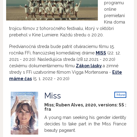
programu
online
premietaní
Kina doma
trojicu filmov z tohoročného festivalu, ktorý v októbri
prebehol v Kine Lumiere. Každú stredu o 20:20.
Predvianočná streda bude patriť otváraciemu filmu 15.
ročníka FFi, francúzskej komediálnej dráme
MISS
(22. 12.
2021 - 20:20). Nasledujúca streda (28.12.2021 - 20:20)
českému dokumentárnemu filmu
Zákon lásky
a zimné
stredy s FFi uzatvoríme filmom Vigga Mortensena -
Ešte
máme čas
(5. 1. 2022 - 20:20)
Miss
More
info
Miss; Ruben Alves, 2020, versions:
SS
:
fra
A young man seeking his gender identity
decides to take part in the Miss France
beauty pageant.