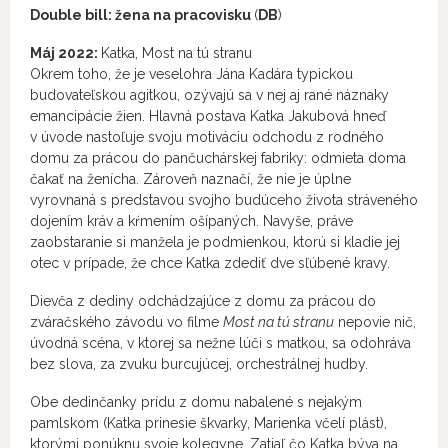
Double bill: žena na pracovisku
(
DB
)
Máj 2022:
Katka, Most na tú stranu
Okrem toho, že je veselohra Jána Kadára typickou
budovateľskou agitkou, ozývajú sa v nej aj rané náznaky
emancipácie žien. Hlavná postava Katka Jakubová hneď
v úvode nastoľuje svoju motiváciu odchodu z rodného
domu za prácou do pančuchárskej fabriky: odmieta doma
čakať na ženícha. Zároveň naznačí, že nie je úplne
vyrovnaná s predstavou svojho budúceho života stráveného
dojením kráv a kŕmením ošípaných. Navyše, práve
zaobstaranie si manžela je podmienkou, ktorú si kladie jej
otec v prípade, že chce Katka zdediť dve sľúbené kravy.
Dievča z dediny odchádzajúce z domu za prácou do
zváračského závodu vo filme
Most na tú stranu
nepovie nič,
úvodná scéna, v ktorej sa nežne lúči s matkou, sa odohráva
bez slova, za zvuku burcujúcej, orchestrálnej hudby.
Obe dedinčanky prídu z domu nabalené s nejakým
pamlskom (Katka prinesie škvarky, Marienka včelí plást),
ktorými ponúknu svoje kolegyne. Zatiaľ čo Katka býva na