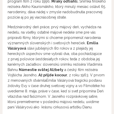
program film z roku 1996,
Mraky odtiahli.
Snímka fínskeho
režiséra Akiho Kaurismäkiho, ktorý minulý mesiac oslávil 65.
narodeniny, dáva nádej v zmysle nadobudnutia pracovnej
pozície aj po jej viacnásobnej strate.
Medzinárodný deň práce, prvý májový deň, vychádza na
nedeľu, na všetky ostatné májové nedele sme pre vás
pripravili filmy, ktorými si chceme pripomenúť narodenia
významných slovenských i svetových herečiek.
Emília
Vášáryová
slávi jubilejných 80 rokov a z plejády jej
hereckých úspechov sme vybrali dva, oba pochádzajúce
z prvej polovice šesťdesiatych rokov, teda z obdobia jej
kariérnych začiatkov: slovenskú snímku režiséra Vladimíra
Bahnu
Námestie svätej Alžbety
a český film režiséra
Vojtěcha Jasného,
Až přijde kocour
, z roku 1963. V prvom
z menovaných stvárnilaEmília Vášáryová tragickú postavu
židovky Evy v čase druhej svetovej vojny a vo Filmotéke ho
uvedieme 8. mája, práve v čase, keď si svet pripomína Deň
víťazstva nad fašizmom. V Jasného rozprávkovej satire,
ktorú premietneme v poslednú májovú nedeľu, uvidíme
pani Vášáryovú ako krásnu cirkusovú artistku Dianu.