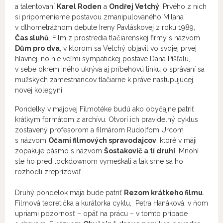
a talentovaní
Karel Roden
a
Ondřej Vetchý
. Prvého z nich
si pripomenieme postavou zmanipulovaného Milana
v dlhometrážnom debute Ireny Pavláskovej z roku 1989,
Čas sluhů
. Film z prostredia tlačiarenskej firmy s názvom
Dům pro dva
, v ktorom sa Vetchý objavil vo svojej prvej
hlavnej, no nie veľmi sympatickej postave Dana Píšťalu,
v sebe okrem iného ukrýva aj príbehovú linku o správaní sa
mužských zamestnancov tlačiarne k práve nastupujúcej,
novej kolegyni.
Pondelky v májovej Filmotéke budú ako obyčajne patriť
krátkym formátom z archívu. Otvorí ich pravidelný cyklus
zostavený profesorom a filmárom Rudolfom Urcom
s názvom
Očami filmových spravodajcov
, ktoré v máji
zopakuje pásmo s názvom
Šostakovič a tí druhí
. Mnohí
ste ho pred lockdownom vymeškali a tak sme sa ho
rozhodli zreprízovať.
Druhý pondelok mája bude patriť
Rezom krátkeho filmu
.
Filmová teoretička a kurátorka cyklu, Petra Hanáková, v ňom
upriami pozornosť – opäť na prácu – v tomto prípade