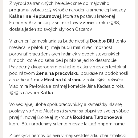
Z výročí zahraničných herečiek sme do májového
programu vybrali 115. výročie narodenia americkej hviezdy
Katherine Hepburnovej
, ktorá za postavu kráľovnej
Eleonóry Akvitánskej v snímke
Lev v zime
z roku 1968,
dostala jeden zo svojich štyroch Oscarov.
V znamení zamestnania sa bude niesť aj
Double Bill
tohto
mesiaca, v piatok 13. mája budú mať diváci možnosť
porovnať prácu ženských hrdiniek v dvoch slovenských
filmoch, ktoré od seba delí približne jedno desaťročie.
Pravidelný dvojprogram druhého piatka v mesiaci tentokrát
pod názvom
Žena na pracovisku
, poukáže na podobnosti
a rozdiely filmov
Most na tú stranu
z roku 1961, režiséra
Vladimíra Pavloviča a známej komédie Jána Kadára z roku
1949 s názvom
Katka
.
Vo vedľajšej úlohe spolupracovníčky a kamarátky hlavnej
postavy vo filme
Most na tú stranu
sa objaví vo svojej vôbec
prvej filmovej úlohe aj 19-ročná
Božidara Turzonovová
,
ktorej 80. narodeniny si tento mesiac taktiež pripomíname.
Z českých hercov oslávia v máji šesťdesiatku charizmatickí