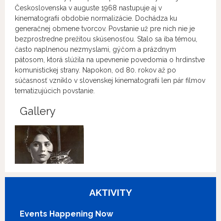
Československa v auguste 1968 nastupuje aj v
kinematografii obdobie normalizácie. Dochádza ku
generačnej obmene tvorcov. Povstanie už pre nich nie je
bezprostredne prežitou skúsenosťou. Stalo sa iba témou,
často naplnenou nezmyslami, gýčom a prázdnym
pátosom, ktorá slúžila na upevnenie povedomia o hrdinstve
komunistickej strany. Napokon, od 80. rokov až po
súčasnosť vzniklo v slovenskej kinematografii len pár filmov
tematizujúcich povstanie.
Gallery
AKTIVITY
Events Happening Now