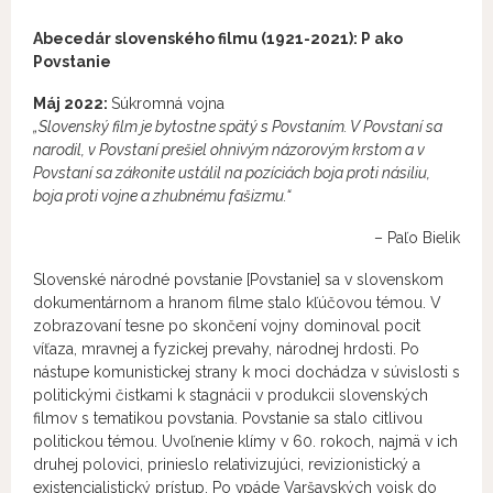
Abecedár slovenského filmu (1921-2021): P ako
Povstanie
Máj 2022:
Súkromná vojna
„Slovenský film je bytostne spätý s Povstaním. V Povstaní sa
narodil, v Povstaní prešiel ohnivým názorovým krstom a v
Povstaní sa zákonite ustálil na pozíciách boja proti násiliu,
boja proti vojne a zhubnému fašizmu.“
– Paľo Bielik
Slovenské národné povstanie [Povstanie] sa v slovenskom
dokumentárnom a hranom filme stalo kľúčovou témou. V
zobrazovaní tesne po skončení vojny dominoval pocit
víťaza, mravnej a fyzickej prevahy, národnej hrdosti. Po
nástupe komunistickej strany k moci dochádza v súvislosti s
politickými čistkami k stagnácii v produkcii slovenských
filmov s tematikou povstania. Povstanie sa stalo citlivou
politickou témou. Uvoľnenie klímy v 60. rokoch, najmä v ich
druhej polovici, prinieslo relativizujúci, revizionistický a
existencialistický prístup. Po vpáde Varšavských vojsk do