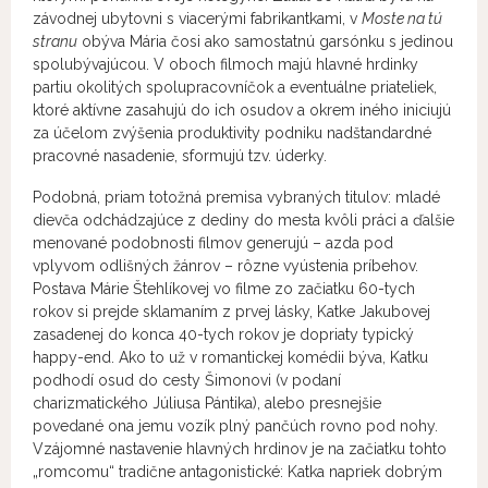
závodnej ubytovni s viacerými fabrikantkami, v
Moste na tú
stranu
obýva Mária čosi ako samostatnú garsónku s jedinou
spolubývajúcou. V oboch filmoch majú hlavné hrdinky
partiu okolitých spolupracovníčok a eventuálne priateliek,
ktoré aktívne zasahujú do ich osudov a okrem iného iniciujú
za účelom zvýšenia produktivity podniku nadštandardné
pracovné nasadenie, sformujú tzv. úderky.
Podobná, priam totožná premisa vybraných titulov: mladé
dievča odchádzajúce z dediny do mesta kvôli práci a ďalšie
menované podobnosti filmov generujú – azda pod
vplyvom odlišných žánrov – rôzne vyústenia príbehov.
Postava Márie Štehlíkovej vo filme zo začiatku 60-tych
rokov si prejde sklamaním z prvej lásky, Katke Jakubovej
zasadenej do konca 40-tych rokov je dopriaty typický
happy-end. Ako to už v romantickej komédii býva, Katku
podhodí osud do cesty Šimonovi (v podaní
charizmatického Júliusa Pántika), alebo presnejšie
povedané ona jemu vozík plný pančúch rovno pod nohy.
Vzájomné nastavenie hlavných hrdinov je na začiatku tohto
„romcomu“ tradične antagonistické: Katka napriek dobrým