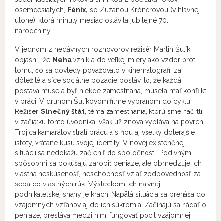
osemdesiatych,
Fénix,
so Zuzanou Krónerovou (v hlavnej
úlohe), ktorá minulý mesiac oslávila jubilejné 70.
narodeniny.
V jednom z nedávnych rozhovorov režisér Martin Šulík
objasnil, že
Neha
vznikla do veľkej miery ako vzdor proti
tomu, čo sa dovtedy považovalo v kinematografii za
dôležité a síce sociálne pozadie postáv, to, že každá
postava musela byť niekde zamestnaná, musela mať konflikt
v práci. V druhom Šulíkovom filme vybranom do cyklu
Režisér,
Slnečný štát
, téma zamestnania, ktorú sme načrtli
v začiatku tohto úvodníka, však už znova vypláva na povrch.
Trojica kamarátov stratí prácu a s ňou aj všetky doterajšie
istoty, vrátane kusu svojej identity. V novej existenčnej
situácii sa nedokážu začleniť do spoločnosti. Podivnými
spôsobmi sa pokúšajú zarobiť peniaze, ale obmedzuje ich
vlastná neskúsenosť, neschopnosť vziať zodpovednosť za
seba do vlastných rúk. Výsledkom ich naivnej
podnikateľskej snahy je krach. Napätá situácia sa prenáša do
vzájomných vzťahov aj do ich súkromia. Začínajú sa hádať o
peniaze, prestáva medzi nimi fungovať pocit vzájomnej