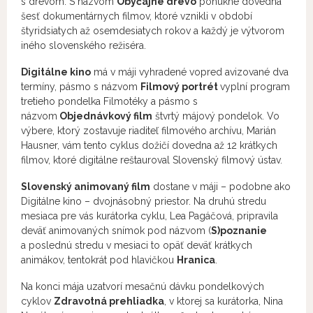
s drevom. S názvom
Obyčajné drevo
ponúkne dovedna
šesť dokumentárnych filmov, ktoré vznikli v období
štyridsiatych až osemdesiatych rokov a každý je výtvorom
iného slovenského režiséra.
Digitálne kino
má v máji vyhradené vopred avizované dva
termíny, pásmo s názvom
Filmový portrét
vyplní program
tretieho pondelka Filmotéky a pásmo s
názvom
Objednávkový film
štvrtý májový pondelok. Vo
výbere, ktorý zostavuje riaditeľ filmového archívu, Marián
Hausner, vám tento cyklus dožičí dovedna až 12 krátkych
filmov, ktoré digitálne reštauroval Slovenský filmový ústav.
Slovenský animovaný film
dostane v máji – podobne ako
Digitálne kino – dvojnásobný priestor. Na druhú stredu
mesiaca pre vás kurátorka cyklu, Lea Pagáčová, pripravila
deväť animovaných snímok pod názvom (
S)poznanie
a poslednú stredu v mesiaci to opäť deväť krátkych
animákov, tentokrát pod hlavičkou
Hranica
.
Na konci mája uzatvorí mesačnú dávku pondelkových
cyklov
Zdravotná prehliadka
, v ktorej sa kurátorka, Nina