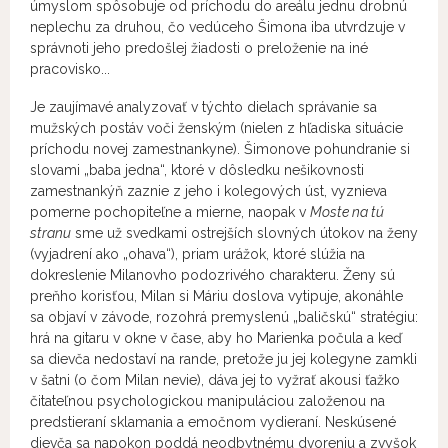
úmyslom spôsobuje od príchodu do areálu jednu drobnú
neplechu za druhou, čo vedúceho Šimona iba utvrdzuje v
správnoti jeho predošlej žiadosti o preloženie na iné
pracovisko...
Je zaujímavé analyzovať v týchto dielach správanie sa
mužských postáv voči ženským (nielen z hľadiska situácie
príchodu novej zamestnankyne). Šimonove pohundranie si
slovami „baba jedna“, ktoré v dôsledku nešikovnosti
zamestnankýň zaznie z jeho i kolegových úst, vyznieva
pomerne pochopiteľne a mierne, naopak v
Moste na tú
stranu
sme už svedkami ostrejších slovných útokov na ženy
(vyjadrení ako „ohava“), priam urážok, ktoré slúžia na
dokreslenie Milanovho podozrivého charakteru. Ženy sú
preňho korisťou, Milan si Máriu doslova vytipuje, akonáhle
sa objaví v závode, rozohrá premyslenú „baličskú“ stratégiu:
hrá na gitaru v okne v čase, aby ho Marienka počula a keď
sa dievča nedostaví na rande, pretože ju jej kolegyne zamkli
v šatni (o čom Milan nevie), dáva jej to vyžrať akousi ťažko
čitateľnou psychologickou manipuláciou založenou na
predstieraní sklamania a emočnom vydieraní. Neskúsené
dievča sa napokon poddá neodbytnému dvoreniu a zvyšok