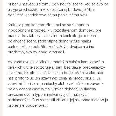
príbehu nasvedčuje tomu, že v nočnej scéne, keď sa dvojica
ukryje pred dažďom v rozostavanej budove, je Mária
donútená k nedobrovoľnému pohlavnému aktu.
Katka sa pred koncom filmu ocitne so Šimonom
v podobnom prostredí – v rozostavanom domčeku pre
pracovníkov fabriky – ale v inom kontexte: je to denná,
odľahčená scéna, ktorá vtipne demonštruje realitu
partnerského spolužitia, keď každý z dvojice má iné
predstavy, ako by obydlie zariadil.
Vybrané dve diela lákajú k mnohým ďalším komparáciám,
divák ich určite spozoruje aj sám, bez ďalšej pred-analýzy
a veríme, že toto nachádzanie ho bude tešiť rovnako, ako
nás, preto to už len uzavrime: žena na pracovisku, či už
v továrni, fabrike na pančuchy alebo zváračskom závode,
bola v danom čase (ale aj v iných dobách) vystavená
prevažne dvom typom reakcií svojich mužských
nadriadených. Buď sa snažili získať si jej náklonnosť alebo ju
profesijne podceňovali.