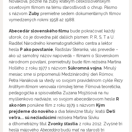
Nováková, pozrie na zuby krátkym československým
osvetovým filmom na tému starostlivosti o chrup. Pásmo
s názvom
Zuby
premietne sedem dokumentárnych filmov
vymedzených rokmi 1958 až 1988.
Abecedár slovenského filmu
bude pokračovať každý
utorok, čo je dovedna päť ďalších písmen: P, R, S, T a U.
Riaditeľ Národného kinematografického centra a lektor
hesla
P ako povstanie
, Rastislav Steranka, vás prevedie –
ako už samotný názov napovedá – filmami o Slovenskom
národnom povstaní, premietnutý bude film režiséra Martina
Hollého z roku 1977 s názvom
Súkromná vojna
. Minulý
mesiac sme si pripomenuli Medzinárodný deň Rómov,
Petra Hanáková sa vtedy vo svojom pravidelnom cykle
Rezy
krátkym filmom
venovala rómskej téme. Filmová teoretička,
pedagogička a spisovateľka Zuzana Mojžišová na ňu
myšlienkovo nadviaže, vo svojom abecedárovom hesle
R
ako róm
ponúkne film z roku 1979 s názvom
Kým
prejdeme do nového
a dva televízne tituly: kratší
Deti
vetra... sú nežiadúcimi
režiséra Martina Slivku
a dlhometrážny titul
Zvonky šťastia
z roku 2012. Zvyšné tri
heslá májového
Abecedára
budú mať na starosti tri