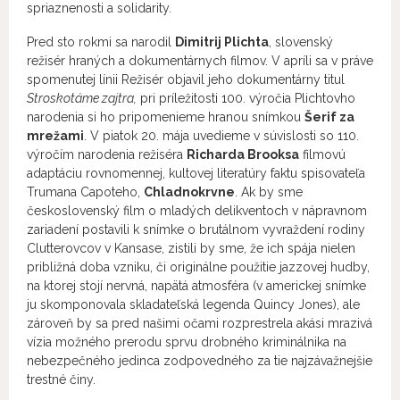
spriaznenosti a solidarity.
Pred sto rokmi sa narodil
Dimitrij Plichta
, slovenský
režisér hraných a dokumentárnych filmov. V apríli sa v práve
spomenutej línii Režisér objavil jeho dokumentárny titul
Stroskotáme zajtra,
pri príležitosti 100. výročia Plichtovho
narodenia si ho pripomenieme hranou snímkou
Šerif za
mrežami
. V piatok 20. mája uvedieme v súvislosti so 110.
výročím narodenia režiséra
Richarda Brooksa
filmovú
adaptáciu rovnomennej, kultovej literatúry faktu spisovateľa
Trumana Capoteho,
Chladnokrvne
. Ak by sme
československý film o mladých delikventoch v nápravnom
zariadení postavili k snímke o brutálnom vyvraždení rodiny
Clutterovcov v Kansase, zistili by sme, že ich spája nielen
približná doba vzniku, či originálne použitie jazzovej hudby,
na ktorej stojí nervná, napätá atmosféra (v americkej snímke
ju skomponovala skladateľská legenda Quincy Jones), ale
zároveň by sa pred našimi očami rozprestrela akási mrazivá
vízia možného prerodu sprvu drobného kriminálnika na
nebezpečného jedinca zodpovedného za tie najzávažnejšie
trestné činy.