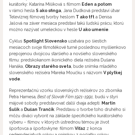
kurátorky: Katarína Mišíková s filmom
Eden a potom
v rámci hesla
S ako sfinga
, Jana Dudková predstaví útvar
Televíznej filmovej tvorby heslom
T ako tft
a Denisa
Jašová na záver mesiaca predstaví takú ľudskú prácu, ktorú
možno nazývať umeleckou v hesle
U ako umenie
.
Cyklus
Spotlight Slovensko
uzatvára po šiestich
mesiacoch svoje filmotékové turné poslednou myšlienkovo
prepojenou dvojicou staršieho a novšieho slovenského
filmu: predskokanom ikonického diela režiséra Dušana
Hanáka,
Obrazy starého sveta
, bude snímka mladého
slovenského režiséra Mareka Moučku s názvom
V plytkej
vode
.
Reprezentačnú vzorku slovenských režisérov zo zborníka
Petra Hamesa
, Best of Slovak Film 1921-1991,
budú v štyri
májové soboty predstavovať ďalší dvaja adepti:
Martin
Šulík
a
Dušan Trančík
. Predstavu o tvorbe toho druhého si
môžu diváci vytvoriť na základe špecifického kurátorského
výberu – filmov, v ktorých ústrednou témou je život
športovca a športovkyne: filmom
Víťaz
z konca
sedemdesiatych rokov a snímkou z počiatku rokov