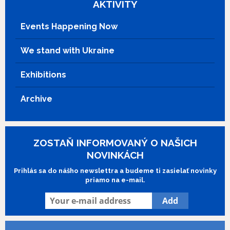
AKTIVITY
a nasty legal battle that could
compromise his freedom of expression.
Events Happening Now
(imdb.com)
We stand with Ukraine
Exhibitions
Archive
ZOSTAŇ INFORMOVANÝ O NAŠICH
NOVINKÁCH
Prihlás sa do nášho newslettra a budeme ti zasielať novinky
priamo na e-mail.