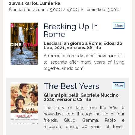
zľava s kartou Lumierka.
Štandardné vstupné: 5,00€ / 4,00€. S Lumierkou: 3,00€
Breaking Up In
More
info
Rome
Lasciarsi un giorno a Roma; Edoardo
Leo, 2021, versions:
SS
:
ita
A romantic comedy about how hard it is
to separate after many years of living
together. (imdb.com)
The Best Years
More
info
Gli anni più belli; Gabriele Muccino,
2020, versions:
CS
:
ita
The story of Italy, from the 80s to
nowadays, told through the life of four
friends, Giulio, Gemma, Paolo e
Riccardo; during 40 years of loves,
aspirations, success and failures.