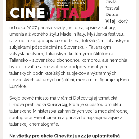
zavíta
festival
Dolce
Vitaj
, ktorý
od roku 2007 prináša každý jún to najlepšie z kultúry,
umenia a životného štýlu Made in Italy. Myšlienka festivalu
sa zrodila zo spolupráce medzi najdôležitejšími talianskymi
subjektami pôsobiacimi na Slovensku - Talianskym
veľvyslanectvom, Talianskym kultúrnym inštitútom a
Taliansko - slovenskou obchodnou komorou, ale nemohla
by existovať a sa rozvíjať bez podpory mnohých
talianskych podnikateľských subjektov a významných
slovenských kultúrnych inštitúcií, medzi nimi figuruje aj Kino
Lumière.
Svoje pevné miesto má v rámci Dolcevitaj aj tematická
filmová prehliadka
Cinevitaj
, ktorá je súčasťou projektu
talianskeho Ministerstva zahraničných vecí a medzinárodnej
spolupráce Fare il cinema a prináša to najzaujímavejšie z
talianskej kinematografie.
Na všetky projekcie Cinevitaj 2022 je uplatniteľná