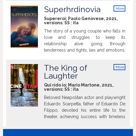
(imdb.com)
Superhrdinovia
More
info
Supereroi; Paolo Genovese, 2021,
versions:
SS
:
ita
The story of a young couple who falls in
love and struggles to keep its
relationship alive going through
tenderness and fights, lies and emotions,
secrets and cheatings. A sentimental
dramedy about couples and the effect of
The King of
More
time passing on their relationships,
info
Laughter
posing a simple but profound question:
what superpowers you need to have, to
Qui rido io; Mario Martone, 2021,
love each other your whole life?
versions:
SS
:
ita
Beloved Neapolitan actor and playwright
Eduardo Scarpetta, father of Eduardo De
Filippo, devoted his entire life to the
theater, achieving success with timeless
works such as "Miseria e nobilta."
However, everything he worked for
seems lost in 1904, when he's drawn into