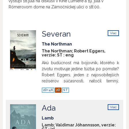
vystúpi 18.júla na diskusii v Kine Lumière a 19. júla v
Rómerovom dome na Zámočníckej ulici o 18:00.
Severan
Viac
info
The Northman
The Northman; Robert Eggers,
verzie:
ST
:
eng
Akú budúcnosť má bojovník, ktorého k
životu motivuje jedine túžba po pomste?
Robert Eggers, jeden z najosobitejších
režisérov súčasnosti, natočil temný,
krvavý a surový epos o vikingskom
2D+4K
2D
ST
princovi, ktorý sa mstí za vraždu svojho
otca. Amleth (Alexander Skarsgård) bol
kedysi dávno synom mocného
Ada
Viac
vikingského kráľa (Ethan Hawke) a jeho
info
ženy Gudrún (Nicole Kidman), pokiaľ ho
Lamb
zrada a zákerná vražda pripravila nielen o
Lamb; Valdimar Jóhannsson, verzie: