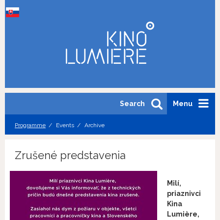
Search
Menu
Programme
Events
Archive
Zrušené predstavenia
Milí,
priaznivci
Kina
Lumière,