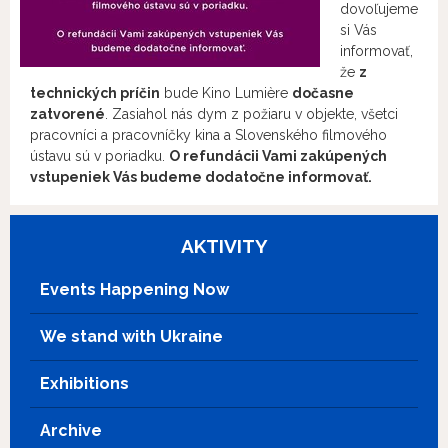
dovoľujeme
si Vás
informovať,
že
z
technických príčin
bude Kino Lumière
dočasne
zatvorené
. Zasiahol nás dym z požiaru v objekte, všetci
pracovníci a pracovníčky kina a Slovenského filmového
ústavu sú v poriadku.
O refundácii Vami zakúpených
vstupeniek Vás budeme dodatočne informovať.
AKTIVITY
Events Happening Now
We stand with Ukraine
Exhibitions
Archive