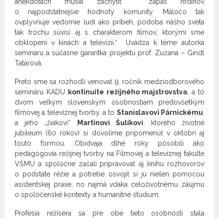
anekdotách musia zachytiť zápas hrdinov
o najpodstatnejšie hodnoty komunity. Máločo tak
ovplyvňuje vedomie ľudí ako príbeh, podoba nášho sveta
tak trochu súvisí aj s charakterom filmov, ktorými sme
obklopení v kinách a televízii.“ Uvádza k téme autorka
semináru a súčasne garantka projektu prof. Zuzana – Gindl
Tatárová.
Preto sme sa rozhodli venovať 9. ročník medziodborového
semináru KADU
kontinuite režijného majstrovstva
, a to
dvom veľkým slovenským osobnostiam predovšetkým
filmovej a televíznej tvorby, a to
Stanislavovi Párnickému
,
a jeho „žiakovi“
Martinovi Šulíkovi
, ktorého životné
jubileum (60 rokov) si dovolíme pripomenúť v októbri aj
touto formou. Obidvaja dlhé roky pôsobili ako
pedagógovia režijnej tvorby na Filmovej a televíznej fakulte
VŠMU a spoločne začali pripravovať aj knihu rozhovorov
o podstate réžie a potrebe osvojiť si ju nielen pomocou
asistentskej praxe, no najmä vďaka celoživotnému záujmu
o spoločenské kontexty a humanitné štúdium.
Profesia režiséra sa pre obe tieto osobnosti stala