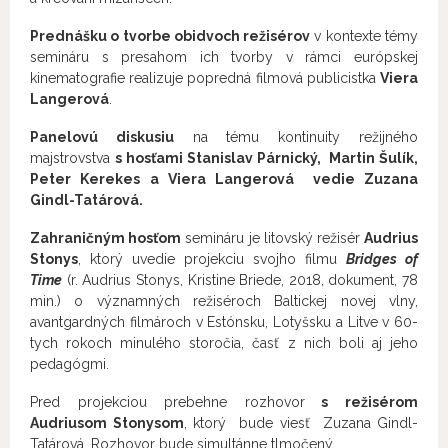
Prednášku o tvorbe obidvoch režisérov
v kontexte témy
semináru s presahom ich tvorby v rámci európskej
kinematografie realizuje popredná filmová publicistka
Viera
Langerová
.
Panelovú diskusiu
na tému kontinuity režijného
majstrovstva
s hosťami Stanislav Párnický, Martin Šulík,
Peter Kerekes a Viera Langerová vedie Zuzana
Gindl-Tatárová.
Zahraničným hosťom
semináru je litovský režisér
Audrius
Stonys
, ktorý uvedie projekciu svojho filmu
Bridges of
Time
(r. Audrius Stonys, Kristine Briede, 2018, dokument, 78
min.) o významných režiséroch Baltickej novej vlny,
avantgardných filmároch v Estónsku, Lotyšsku a Litve v 60-
tych rokoch minulého storočia, časť z nich boli aj jeho
pedagógmi.
Pred projekciou prebehne rozhovor
s režisérom
Audriusom Stonysom
, ktorý bude viesť Zuzana Gindl-
Tatárová. Rozhovor bude simultánne tlmočený.