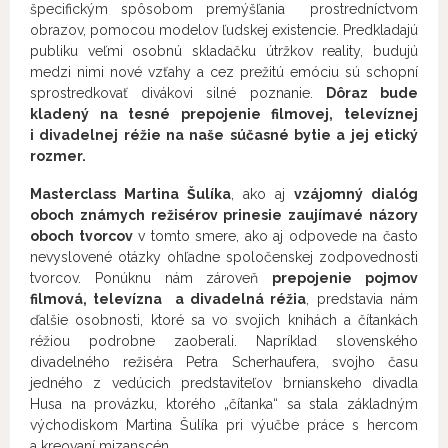
špecifickým spôsobom premýšľania prostredníctvom
obrazov, pomocou modelov ľudskej existencie. Predkladajú
publiku veľmi osobnú skladačku útržkov reality, budujú
medzi nimi nové vzťahy a cez prežitú emóciu sú schopní
sprostredkovať divákovi silné poznanie.
Dôraz bude
kladený na tesné prepojenie filmovej, televíznej
i divadelnej réžie na naše súčasné bytie a jej etický
rozmer.
Masterclass Martina Šulíka
, ako aj
vzájomný dialóg
oboch známych režisérov prinesie zaujímavé názory
oboch tvorcov
v tomto smere, ako aj odpovede na často
nevyslovené otázky ohľadne spoločenskej zodpovednosti
tvorcov. Ponúknu nám zároveň
prepojenie pojmov
filmová, televízna a divadelná réžia
, predstavia nám
ďalšie osobnosti, ktoré sa vo svojich knihách a čítankách
réžiou podrobne zaoberali. Napríklad slovenského
divadelného režiséra Petra Scherhaufera, svojho času
jedného z vedúcich predstaviteľov brnianskeho divadla
Husa na provázku, ktorého „čítanka“ sa stala základným
východiskom Martina Šulíka pri výučbe práce s hercom
a kreovaní mizanscén.