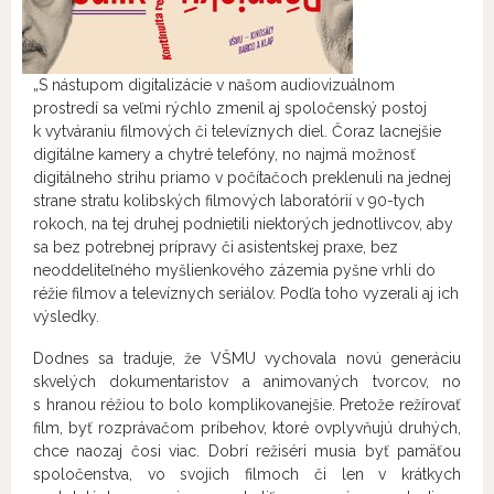
„S nástupom digitalizácie v našom audiovizuálnom
prostredí sa veľmi rýchlo zmenil aj spoločenský postoj
k vytváraniu filmových či televíznych diel. Čoraz lacnejšie
digitálne kamery a chytré telefóny, no najmä možnosť
digitálneho strihu priamo v počítačoch preklenuli na jednej
strane stratu kolibských filmových laboratórií v 90-tych
rokoch, na tej druhej podnietili niektorých jednotlivcov, aby
sa bez potrebnej prípravy či asistentskej praxe, bez
neoddeliteľného myšlienkového zázemia pyšne vrhli do
réžie filmov a televíznych seriálov. Podľa toho vyzerali aj ich
výsledky.
Dodnes sa traduje, že VŠMU vychovala novú generáciu
skvelých dokumentaristov a animovaných tvorcov, no
s hranou réžiou to bolo komplikovanejšie. Pretože režírovať
film, byť rozprávačom príbehov, ktoré ovplyvňujú druhých,
chce naozaj čosi viac. Dobrí režiséri musia byť pamäťou
spoločenstva, vo svojich filmoch či len v krátkych