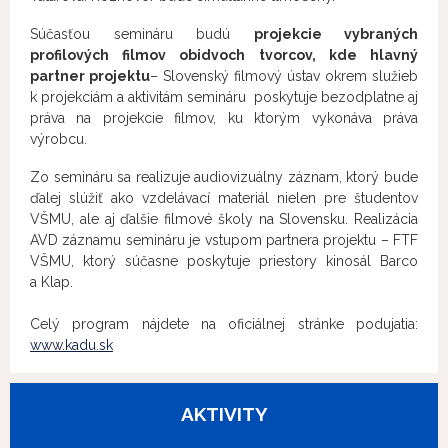
Súčasťou semináru budú
projekcie vybraných
profilových filmov obidvoch tvorcov, kde hlavný
partner projektu
– Slovenský filmový ústav okrem služieb
k projekciám a aktivitám semináru poskytuje bezodplatne aj
práva na projekcie filmov, ku ktorým vykonáva práva
výrobcu.
Zo semináru sa realizuje audiovizuálny záznam, ktorý bude
ďalej slúžiť ako vzdelávací materiál nielen pre študentov
VŠMU, ale aj ďalšie filmové školy na Slovensku. Realizácia
AVD záznamu semináru je vstupom partnera projektu – FTF
VŠMU, ktorý súčasne poskytuje priestory kinosál Barco
a Klap.
Celý program nájdete na oficiálnej stránke podujatia:
www.kadu.sk
AKTIVITY