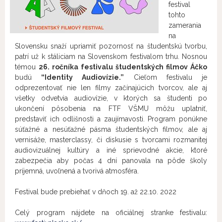
festival
tohto
zamerania
na
Slovensku snaží upriamiť pozornosť na študentskú tvorbu,
patrí už k stáliciam na Slovenskom festivalom trhu.
Nosnou
témou
26. ročníka festivalu študentských filmov Áčko
budú
“Identity Audiovízie.”
Cieľom festivalu je
odprezentovať nie len filmy začínajúcich tvorcov, ale aj
všetky odvetvia audiovízie, v ktorých sa študenti po
ukončení pôsobenia na FTF VŠMU môžu uplatniť,
predstaviť ich odlišnosti a zaujímavosti. Program ponúkne
súťažné a nesúťažné pásma študentských filmov, ale aj
vernisáže, masterclassy, či diskusie s tvorcami rozmanitej
audiovizuálnej kultúry a iné sprievodné akcie, ktoré
zabezpečia aby počas 4 dní panovala na pôde školy
príjemná, uvoľnená a tvorivá atmosféra.
Festival bude prebiehať v dňoch 19. až 22.10. 2022
Celý program nájdete na oficiálnej stranke festivalu: