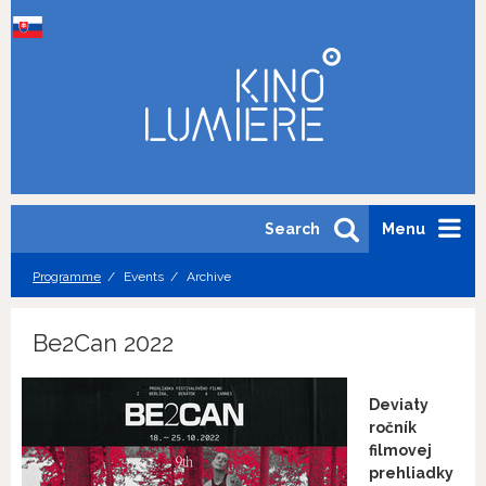
Search
Menu
Programme
Events
Archive
Be2Can 2022
Deviaty
ročník
filmovej
prehliadky