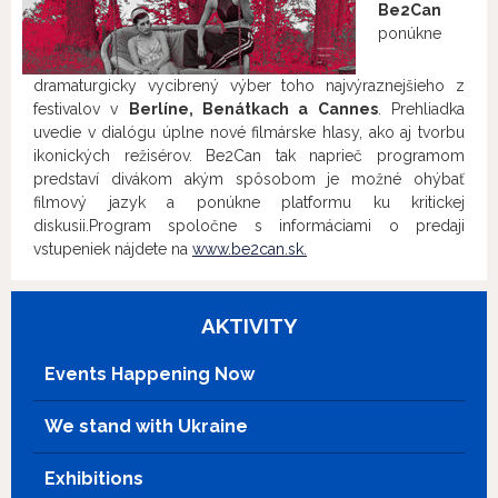
Be2Can
ponúkne
dramaturgicky vycibrený výber toho najvýraznejšieho z
festivalov v
Berlíne, Benátkach a Cannes
.
Prehliadka
uvedie v dialógu úplne nové filmárske hlasy, ako aj tvorbu
ikonických režisérov.
Be2Can tak naprieč programom
predstaví divákom akým spôsobom je možné ohýbať
filmový jazyk a ponúkne platformu ku kritickej
diskusii.
Program spoločne s informáciami o predaji
vstupeniek nájdete na
www.be2can.sk.
AKTIVITY
Events Happening Now
We stand with Ukraine
Exhibitions