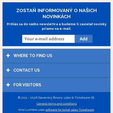
ZOSTAŇ INFORMOVANÝ O NAŠICH
NOVINKÁCH
Prihlás sa do nášho newslettra a budeme ti zasielať novinky
priamo na e-mail.
WHERE TO FIND US
CONTACT US
FOR VISITORS
© 2011 - 2026 Slovenský filmový ústav & Ticketware SE.
General terms and conditions
Kino Lumière uses
software for ticket sales Ticketware
.