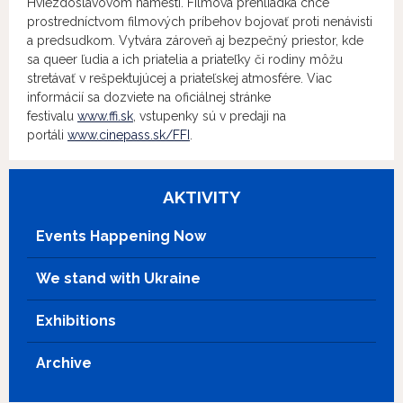
Hviezdoslavovom námestí. Filmová prehliadka chce
prostredníctvom filmových príbehov bojovať proti nenávisti
a predsudkom. Vytvára zároveň aj bezpečný priestor, kde
sa queer ľudia a ich priatelia a priateľky či rodiny môžu
stretávať v rešpektujúcej a priateľskej atmosfére. Viac
informácií sa dozviete na oficiálnej stránke
festivalu
www.ffi.sk
, vstupenky sú v predaji na
portáli
www.cinepass.sk/FFI
.
AKTIVITY
Events Happening Now
We stand with Ukraine
Exhibitions
Archive