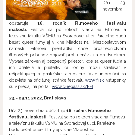
Dňa 23.
novembra
odštartuje
16. ročník Filmového festivalu
inakosti.
Festival sa po rokoch vracia na Filmovú a
televíznu fakultu VŠMU na Svoradovej ulici. Paralelne budú
bežať queer filmy aj v kine Mladosť na Hviezdoslavovom
námestí. Filmová prehliadka chce prostredníctvom
filmových príbehov bojovať proti nenávisti a predsudkom.
Vytvára zároveň aj bezpečný priestor, kde sa queer ľudia a
ich priatelia a priateľky či rodiny môžu stretávať v
rešpektujúcej a priateľskej atmosfére. Viac informácií sa
dozviete na oficiálnej stránke festivalu
www.ffi.sk
, vstupenky
sú v predaji na portáli
www.cinepass.sk/FFI
.
23. - 29.11 2022, Bratislava
Dňa 23. novembra odštartuje
16. ročník Filmového
festivalu inakosti.
Festival sa po rokoch vracia na Filmovú
a televíznu fakultu VŠMU na Svoradovej ulici. Paralelne
budú bežať queer filmy aj v kine Mladosť na