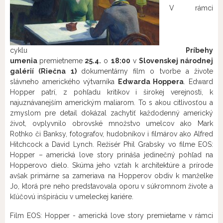
V rámci
cyklu
Príbehy
umenia
premietneme
25.4.
o
18:00
v
Slovenskej národnej
galérií (Riečna 1)
dokumentárny film o tvorbe a živote
slávneho amerického výtvarníka
Edwarda Hoppera
. Edward
Hopper patrí, z pohľadu kritikov i širokej verejnosti, k
najuznávanejším americkým maliarom. To s akou citlivosťou a
zmyslom pre detail dokázal zachytiť každodenný americký
život, ovplyvnilo obrovské množstvo umelcov ako Mark
Rothko či Banksy, fotografov, hudobníkov i filmárov ako Alfred
Hitchcock a David Lynch. Režisér Phil Grabsky vo filme EOS:
Hopper – americká love story prináša jedinečný pohľad na
Hopperovo dielo. Skúma jeho vzťah k architektúre a prírode
avšak primárne sa zameriava na Hopperov obdiv k manželke
Jo, ktorá pre neho predstavovala oporu v súkromnom živote a
kľúčovú inšpiráciu v umeleckej kariére.
Film EOS: Hopper - americká love story premietame v rámci