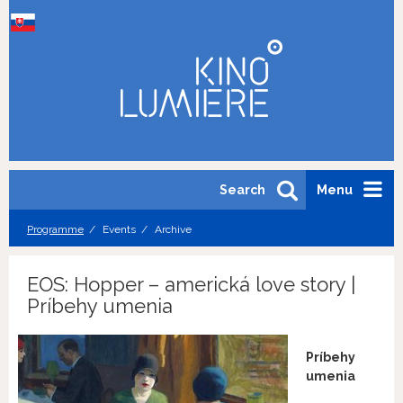
Search
Menu
Programme
Events
Archive
EOS: Hopper – americká love story |
Príbehy umenia
Príbehy
umenia