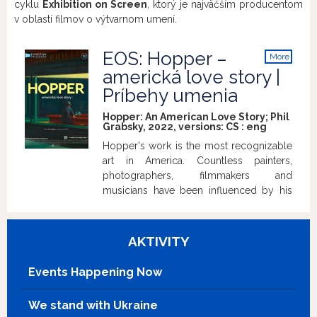
cyklu
Exhibition on Screen
, ktorý je najväčším producentom
v oblastí filmov o výtvarnom umení.
EOS: Hopper –
More
info
americká love story |
Príbehy umenia
Hopper: An American Love Story; Phil
Grabsky, 2022, versions:
CS
:
eng
Hopper's work is the most recognizable
art in America. Countless painters,
photographers, filmmakers and
musicians have been influenced by his
art - but who was he, and how did a
struggling illustrator create such a
bounty of notable work?
AKTIVITY
Events Happening Now
We stand with Ukraine